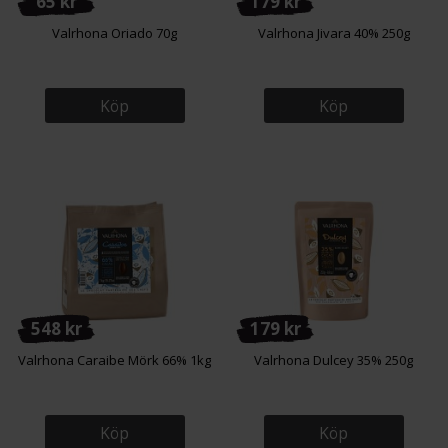
65 kr
179 kr
Valrhona Oriado 70g
Valrhona Jivara 40% 250g
Köp
Köp
548 kr
179 kr
Valrhona Caraibe Mörk 66% 1kg
Valrhona Dulcey 35% 250g
Köp
Köp