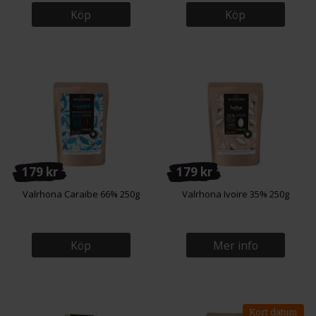
Köp
Köp
179 kr
179 kr
Valrhona Caraibe 66% 250g
Valrhona Ivoire 35% 250g
Köp
Mer info
Kort datum