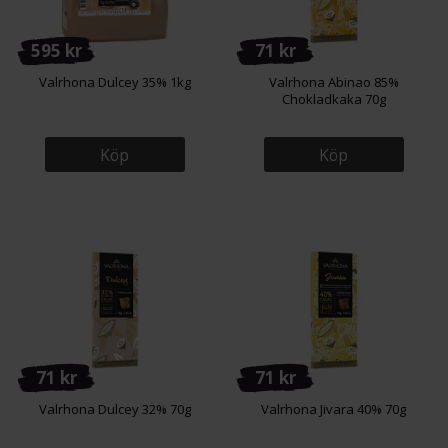
595 kr
71 kr
Valrhona Dulcey 35% 1kg
Valrhona Abinao 85%
Chokladkaka 70g
Köp
Köp
71 kr
71 kr
Valrhona Dulcey 32% 70g
Valrhona Jivara 40% 70g