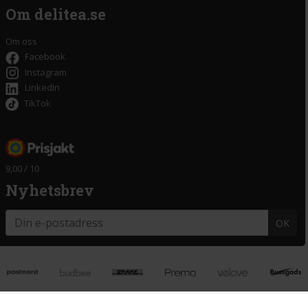
Om delitea.se
Om oss
Facebook
Instagram
LinkedIn
TikTok
9,00 / 10
Nyhetsbrev
OK