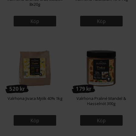
8x20g
Köp
Köp
520 kr
179 kr
Valrhona Jivara Mjölk 40% 1kg
Valrhona Praliné Mandel &
Hasselnöt 300g
Köp
Köp