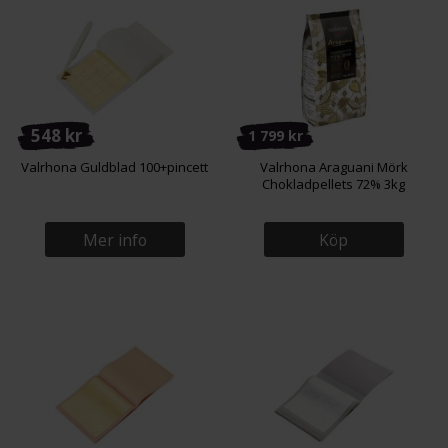
548 kr
1 799 kr
Valrhona Guldblad 100+pincett
Valrhona Araguani Mörk
Chokladpellets 72% 3kg
Mer info
Köp