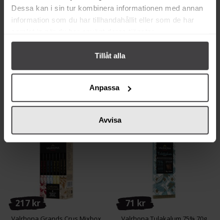
Dessa kan i sin tur kombinera informationen med annan
information som du har tillhandahållit eller som de har
samlat in när du har använt deras tjänster.
65 kr
217 kr
Tillåt alla
Valrhona Bahibe 46% 70g
Valrhona Inspiration Jordgubb
250g
Anpassa
Köp
Köp
Avvisa
217 kr
71 kr
Valrhona Grands Crus Mixbox
Valrhona Tulakalum 75% 70g