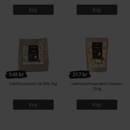
Köp
Köp
548 kr
217 kr
Valrhona Ivoire Vit 35% 1kg
Valrhona Inspiration Passion
250g
Köp
Köp