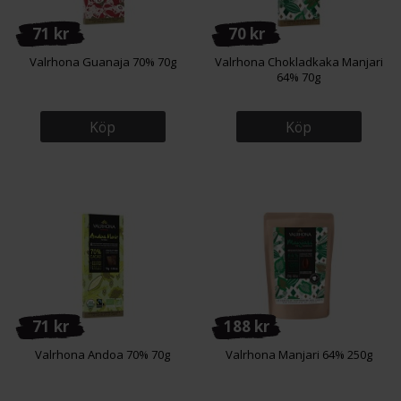
71 kr
70 kr
Valrhona Guanaja 70% 70g
Valrhona Chokladkaka Manjari
64% 70g
Köp
Köp
71 kr
188 kr
Valrhona Andoa 70% 70g
Valrhona Manjari 64% 250g