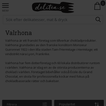
0
MENY
Valrhona
Valrhona är ett franskt företag som tillverkar chokladprodukter.
Valrhona grundades av den franske konditorn Monsieur
Guironnet 1922 i den lilla staden Tain-l'Hermitage i Hermitage; ett
vindistrikt nära Lyon, Frankrike.
Valrhona har fem dotterföretag och 60 lokala distributörer runtom
i världen. Valrhona är idag en av de största producenterna av
choklad i världen. Företaget bibehåller också École du Grand
Chocolat, en skola för professionella kockar med fokus på
chokladbaserade rätter och bakelser.
Filtrera
Popularitet