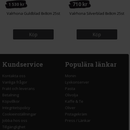
710 kr
1 530 kr
Valrhona Guldblad 8x8cm 25st
Valrhona Silverblad 8x8cm 25st
Köp
Köp
Kundservice
Populära länkar
Kontakta oss
Monin
Vanliga frågor
Lyxkonserver
Frakt och leverans
Pasta
Betalning
Olivolja
Köpvillkor
Kaffe & Te
Integritetspolicy
Oliver
Cookieinställningar
Pistagekräm
Jobba hos oss
Press
/
Länkar
Tillgänglighet