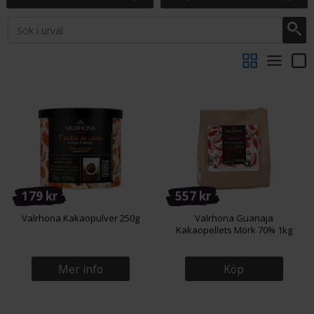
179 kr
557 kr
Valrhona Kakaopulver 250g
Valrhona Guanaja
Kakaopellets Mörk 70% 1kg
Mer info
Köp