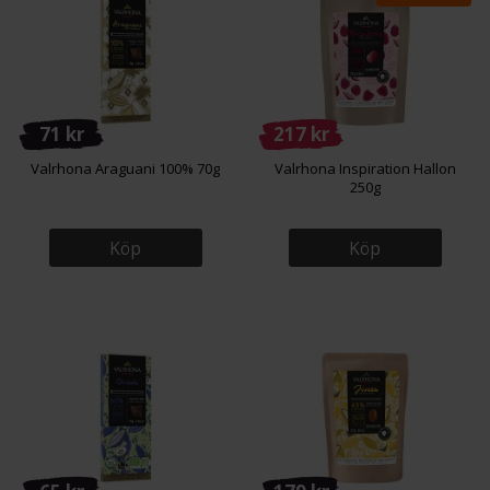
71 kr
217 kr
Valrhona Araguani 100% 70g
Valrhona Inspiration Hallon
250g
Köp
Köp