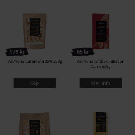
179 kr
65 kr
Valrhona Caramelia 35% 250g
Valrhona Giftbox Initiation
Carre 6x5g
Köp
Mer info