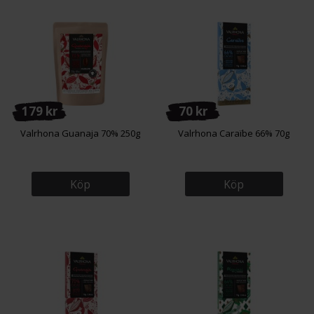
179 kr
70 kr
Valrhona Guanaja 70% 250g
Valrhona Caraïbe 66% 70g
Köp
Köp