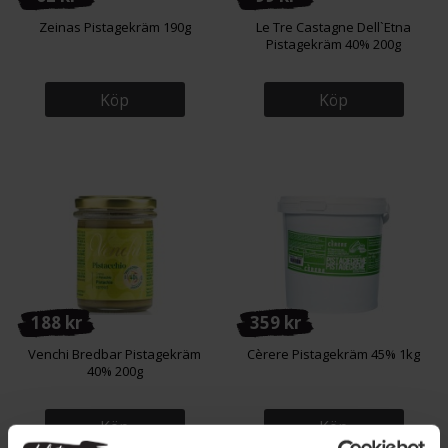
Zeinas Pistagekräm 190g
Le Tre Castagne Dell`Etna
Pistagekräm 40% 200g
Köp
Köp
188 kr
359 kr
Venchi Bredbar Pistagekräm
Cèrere Pistagekräm 45% 1kg
40% 200g
Köp
Köp