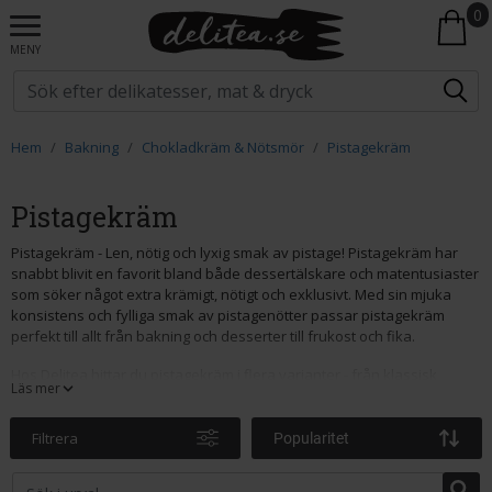
0
MENY
Hem
Bakning
Chokladkräm & Nötsmör
Pistagekräm
Pistagekräm
Pistagekräm - Len, nötig och lyxig smak av pistage! Pistagekräm har
snabbt blivit en favorit bland både dessertälskare och matentusiaster
som söker något extra krämigt, nötigt och exklusivt. Med sin mjuka
konsistens och fylliga smak av pistagenötter passar pistagekräm
perfekt till allt från bakning och desserter till frukost och fika.
Hos Delitea hittar du pistagekräm i flera varianter - från klassisk
Läs mer
bredbar pistagekräm till premiumalternativ med hög andel
pistagenötter och extra intensiv smak. Pistagekräm är lika god att bre
på rostat bröd som att använda i bakverk, glass, croissanter,
Filtrera
Popularitet
pannkakor eller som fyllning i tårtor och praliner.