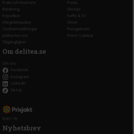
Frakt och leverans
Pasta
Betalning
Olivolja
Köpvillkor
Kaffe & Te
Integritetspolicy
Oliver
Cookieinställningar
Pistagekräm
Jobba hos oss
Press
/
Länkar
Tillgänglighet
Om delitea.se
Om oss
Facebook
Instagram
LinkedIn
TikTok
9,00 / 10
Nyhetsbrev