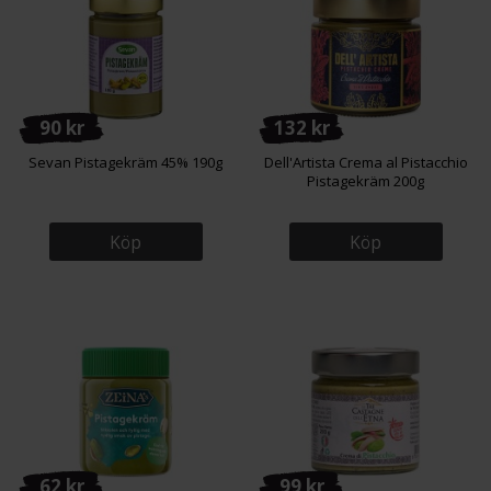
90 kr
132 kr
Sevan Pistagekräm 45% 190g
Dell'Artista Crema al Pistacchio
Pistagekräm 200g
Köp
Köp
62 kr
99 kr