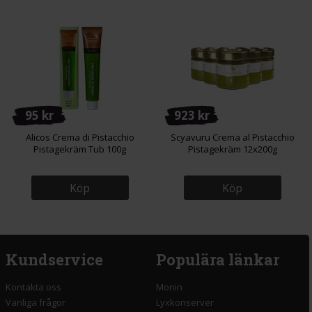
95 kr
923 kr
Alicos Crema di Pistacchio
Scyavuru Crema al Pistacchio
Pistagekräm Tub 100g
Pistagekräm 12x200g
Köp
Köp
Kundservice
Populära länkar
Kontakta oss
Monin
Vanliga frågor
Lyxkonserver