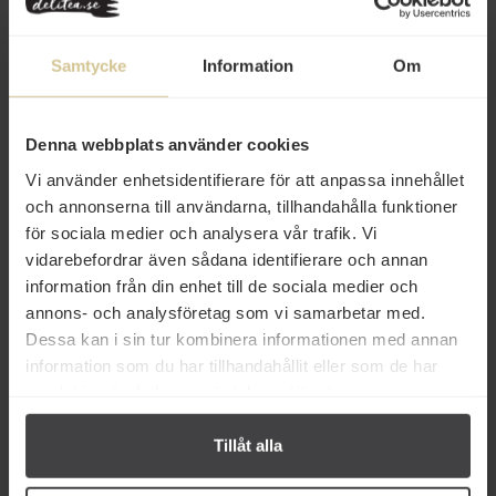
Samtycke
Information
Om
Denna webbplats använder cookies
Vi använder enhetsidentifierare för att anpassa innehållet
och annonserna till användarna, tillhandahålla funktioner
283 kr
94 kr
för sociala medier och analysera vår trafik. Vi
Castelbuono Pistagekräm 25%
Castelbuono Crema Pistacchio
vidarebefordrar även sådana identifierare och annan
1kg
30% Pistagekräm 200g
information från din enhet till de sociala medier och
annons- och analysföretag som vi samarbetar med.
Köp
Köp
Dessa kan i sin tur kombinera informationen med annan
information som du har tillhandahållit eller som de har
samlat in när du har använt deras tjänster.
Tillåt alla