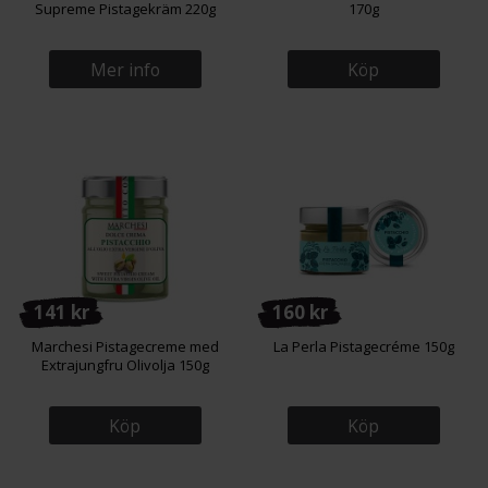
Supreme Pistagekräm 220g
170g
Mer info
Köp
141 kr
160 kr
Marchesi Pistagecreme med
La Perla Pistagecréme 150g
Extrajungfru Olivolja 150g
Köp
Köp