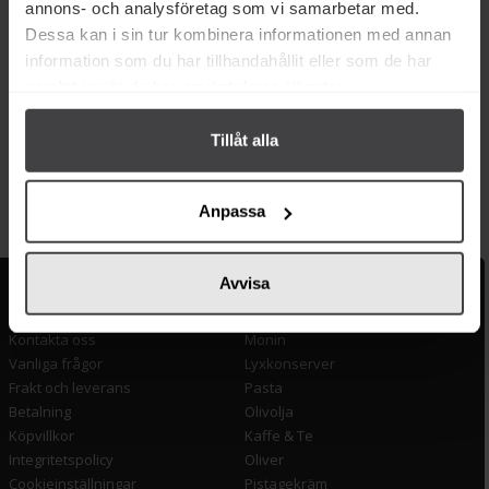
annons- och analysföretag som vi samarbetar med.
Dessa kan i sin tur kombinera informationen med annan
information som du har tillhandahållit eller som de har
695 kr
2 375 kr
samlat in när du har använt deras tjänster.
Aerolatte Pour Over Bryggare
Dualit Espressomaskin 2.0
med Rostfritt Mikrofilter
Tillåt alla
Köp
Köp
Anpassa
Avvisa
Kundservice
Populära länkar
Kontakta oss
Monin
Vanliga frågor
Lyxkonserver
Frakt och leverans
Pasta
Betalning
Olivolja
Köpvillkor
Kaffe & Te
Integritetspolicy
Oliver
Cookieinställningar
Pistagekräm