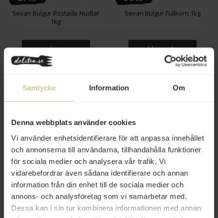
Sevan Bulgur Rostade Nudlar
Sevan Bulgur Fullkorn 1kg
1kg
Köp
Mer info
Samtycke
Information
Om
Denna webbplats använder cookies
Vi använder enhetsidentifierare för att anpassa innehållet
och annonserna till användarna, tillhandahålla funktioner
28 kr
25 kr
för sociala medier och analysera vår trafik. Vi
Sevan Bulgur Shishe Kitel Fin
Sevan Bulgur Mellangrov
vidarebefordrar även sådana identifierare och annan
1kg
Midyat 1kg
information från din enhet till de sociala medier och
annons- och analysföretag som vi samarbetar med.
Köp
Köp
Dessa kan i sin tur kombinera informationen med annan