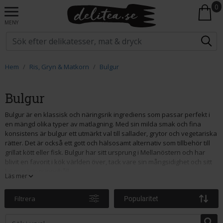
0
MENY
Hem
Ris, Gryn & Matkorn
Bulgur
Bulgur
Bulgur är en klassisk och näringsrik ingrediens som passar perfekt i
en mängd olika typer av matlagning. Med sin milda smak och fina
konsistens är bulgur ett utmärkt val till sallader, grytor och vegetariska
rätter. Det är också ett gott och hälsosamt alternativ som tillbehör till
grillat kött eller fisk. Bulgur har sitt ursprung i Mellanöstern och har
blivit en favorit i kök världen över, tack vare sin mångsidighet och sitt
höga näringsinnehåll.
Läs mer
Bulgur framställs av durumvete som förkokas, torkas och krossas till
små bitar. Detta gör att det går snabbt att tillaga, vilket gör bulgur till ett
Filtrera
Popularitet
smidigt alternativ för både vardagsmat och festliga tillfällen. Det är
dessutom rikt på fibrer, protein och viktiga vitaminer och mineraler,