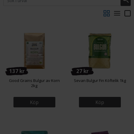
vilket gör det både mättande och näringsrikt.
Använd bulgur som bas i fräscha sallader, som exempelvis en
klassisk tabbouleh, eller blanda ner det i värmande grytor för att ge
en fyllig och smakrik textur. Tack vare dess förmåga att absorbera
smaker är bulgur en perfekt kompanjon till kryddiga såser och
marinader. Utforska vårt sortiment och upptäck hur bulgur kan bli en
stapelvara i ditt kök!
137 kr
27 kr
Good Grains Bulgur av Korn
Sevan Bulgur Fin Köftelik 1kg
2kg
Köp
Köp