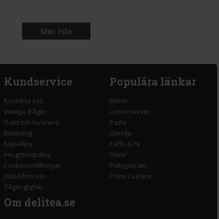
Mer info
Kundservice
Populära länkar
Kontakta oss
Monin
Vanliga frågor
Lyxkonserver
Frakt och leverans
Pasta
Betalning
Olivolja
Köpvillkor
Kaffe & Te
Integritetspolicy
Oliver
Cookieinställningar
Pistagekräm
Jobba hos oss
Press
/
Länkar
Tillgänglighet
Om delitea.se