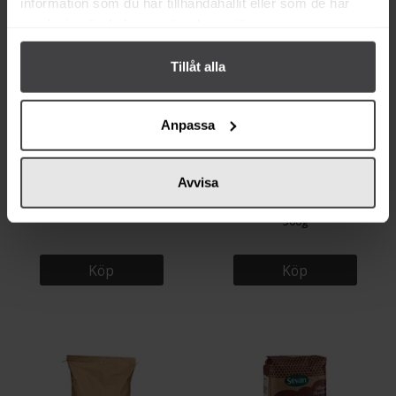
information som du har tillhandahållit eller som de har
samlat in när du har använt deras tjänster.
Tillåt alla
Anpassa
28 kr
18 kr
Avvisa
Sevan Bulgur Fin & Mörk 1kg
Garant Bulgur av Durumvete
500g
Köp
Köp