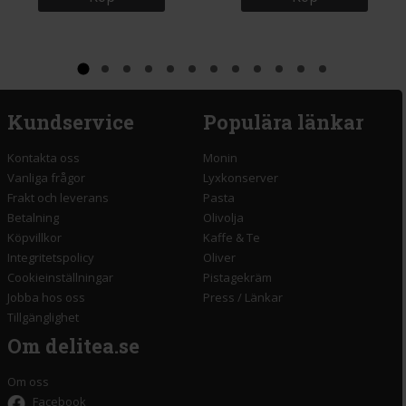
Kundservice
Populära länkar
Kontakta oss
Monin
Vanliga frågor
Lyxkonserver
Frakt och leverans
Pasta
Betalning
Olivolja
Köpvillkor
Kaffe & Te
Integritetspolicy
Oliver
Cookieinställningar
Pistagekräm
Jobba hos oss
Press
/
Länkar
Tillgänglighet
Om delitea.se
Om oss
Facebook