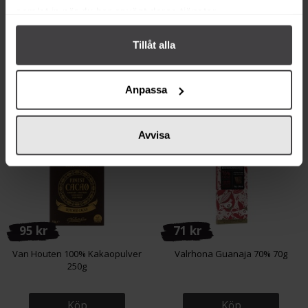
Köp
Köp
samlat in när du har använt deras tjänster.
Tillåt alla
Anpassa
Relaterade varor
Avvisa
95 kr
71 kr
Van Houten 100% Kakaopulver
Valrhona Guanaja 70% 70g
250g
Köp
Köp