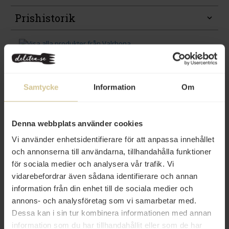
Prishistorik
Samtycke
Information
Om
Andra köper även
Eko
Denna webbplats använder cookies
Vi använder enhetsidentifierare för att anpassa innehållet
och annonserna till användarna, tillhandahålla funktioner
för sociala medier och analysera vår trafik. Vi
vidarebefordrar även sådana identifierare och annan
56 kr
37 kr
information från din enhet till de sociala medier och
Warbro Kvarn Vetemjöl Bageri
Rizzoli Sardiner i Extra Jungfru
annons- och analysföretag som vi samarbetar med.
2kg
Olivolja 120g
Dessa kan i sin tur kombinera informationen med annan
information som du har tillhandahållit eller som de har