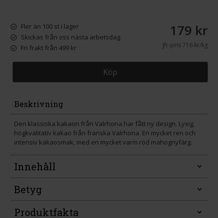
179 kr
Fler än 100 st i lager
Skickas från oss nästa arbetsdag
Jfr-pris
716 kr/kg
Fri frakt från 499 kr
Köp
Beskrivning
Den klassiska kakaon från Valrhona har fått ny design. Lyxig,
högkvalitativ kakao från franska Valrhona. En mycket ren och
intensiv kakaosmak, med en mycket varm röd mahognyfärg.
Innehåll
Betyg
Produktfakta