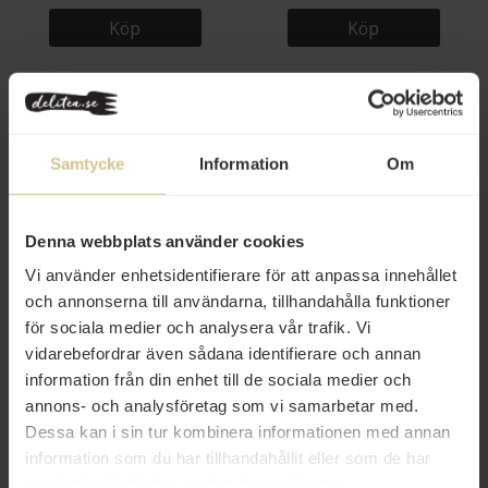
Köp
Köp
Samtycke
Information
Om
Denna webbplats använder cookies
55 kr
56 kr
Vi använder enhetsidentifierare för att anpassa innehållet
och annonserna till användarna, tillhandahålla funktioner
Familjen Labardi Extra Jungfru
Tesori del Matese Tryffelolja Vit
Olivolja Tryffel 100ml
60ml
för sociala medier och analysera vår trafik. Vi
vidarebefordrar även sådana identifierare och annan
information från din enhet till de sociala medier och
Köp
Köp
annons- och analysföretag som vi samarbetar med.
Dessa kan i sin tur kombinera informationen med annan
information som du har tillhandahållit eller som de har
samlat in när du har använt deras tjänster.