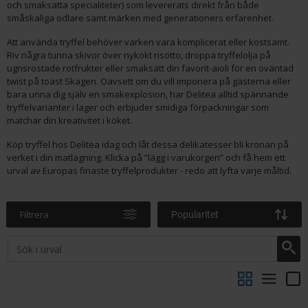
och smaksatta specialiteter) som levererats direkt från både
småskaliga odlare samt märken med generationers erfarenhet.
Att använda tryffel behöver varken vara komplicerat eller kostsamt.
Riv några tunna skivor över nykokt risotto, droppa tryffelolja på
ugnsrostade rotfrukter eller smaksätt din favorit-aioli för en oväntad
twist på toast Skagen. Oavsett om du vill imponera på gästerna eller
bara unna dig själv en smakexplosion, har Delitea alltid spännande
tryffelvarianter i lager och erbjuder smidiga förpackningar som
matchar din kreativitet i köket.
Köp tryffel hos Delitea idag och låt dessa delikatesser bli kronan på
verket i din matlagning. Klicka på ”lägg i varukorgen” och få hem ett
urval av Europas finaste tryffelprodukter - redo att lyfta varje måltid.
Filtrera
Popularitet