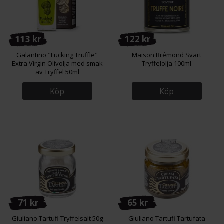
113 kr
122 kr
Galantino "Fucking Truffle"
Maison Brémond Svart
Extra Virgin Olivolja med smak
Tryffelolja 100ml
av Tryffel 50ml
Köp
Köp
71 kr
65 kr
Giuliano Tartufi Tryffelsalt 50g
Giuliano Tartufi Tartufata