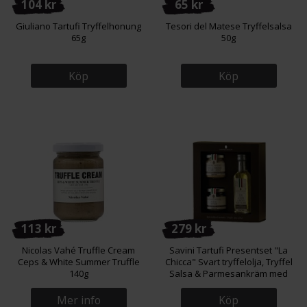
104 kr
65 kr
Giuliano Tartufi Tryffelhonung
Tesori del Matese Tryffelsalsa
65g
50g
Köp
Köp
113 kr
279 kr
Nicolas Vahé Truffle Cream
Savini Tartufi Presentset "La
Ceps & White Summer Truffle
Chicca" Svart tryffelolja, Tryffel
140g
Salsa & Parmesankräm med
Tryffel
Mer info
Köp