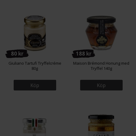
80 kr
188 kr
Giuliano Tartufi Tryffelcréme
Maison Brémond Honung med
80g
Tryffel 140g
Köp
Köp