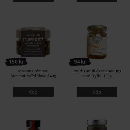
150 kr
94 kr
Maison Brémond
Poddi Tartufi Akaciahonung
Sommartryffel Skivad 40g
med Tryffel 100g
Köp
Köp