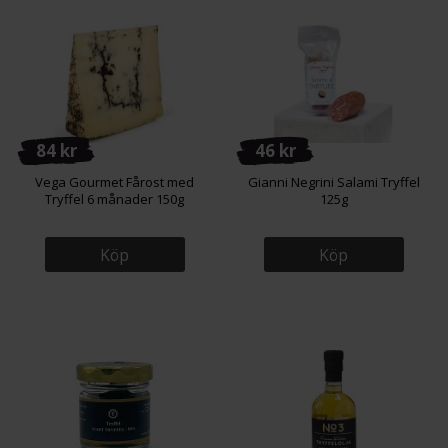
84 kr
46 kr
Vega Gourmet Fårost med
Gianni Negrini Salami Tryffel
Tryffel 6 månader 150g
125g
Köp
Köp