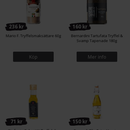
236 kr
160 kr
Mario F. Tryffelsmaksättare 60g
Bernardini Tartufata Tryffel &
Svamp Tapenade 180g
Köp
Mer info
71 kr
150 kr