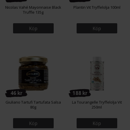
Nicolas Vahé Mayonnaise Black
Plantin Vit Tryffelolja 100ml
Truffle 135g
Köp
Köp
46 kr
188 kr
Giuliano Tartufi Tartufata Salsa
La Tourangelle Tryffelolja Vit
80g
250ml
Köp
Köp