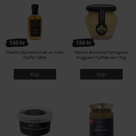
160 kr
188 kr
Plantin Olja med smak av Svart
Maison Brémond Parmigiano
Tryffel 100ml
Reggiano Tryffelkräm 110g
Köp
Köp