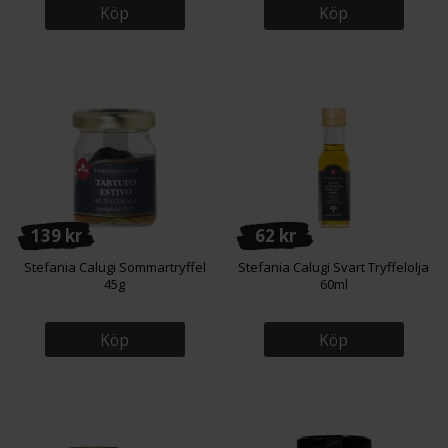
Köp
Köp
139 kr
62 kr
Stefania Calugi Sommartryffel
Stefania Calugi Svart Tryffelolja
45g
60ml
Köp
Köp