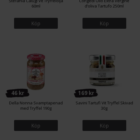
Stefania Calugi Vit Tryffelolja
Congedi Olio Extra Vergine
60ml
d’oliva Tartufo 250ml
Köp
Köp
46 kr
169 kr
Della Nonna Svamptapenad
Savini Tartufi Vit Tryffel Skivad
med Tryffel 190g
30g
Köp
Köp