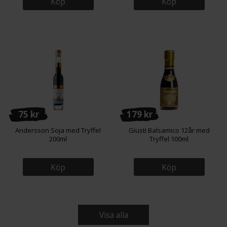
Köp
Köp
75 kr
179 kr
Andersson Soja med Tryffel
Giusti Balsamico 12år med
200ml
Tryffel 100ml
Köp
Köp
Visa alla