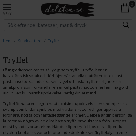
0
MENY
Hem
Smaksättare
Tryffel
Tryffel
Få ingredienser känns så lyxigt som tryffel! Tryffel har en
karaktäristisk smak och förhöjer nästan alla maträtter, inte minst
pasta, risotto, sallader, såser, fågel och fisk. Tryfflar erbjuder en
smakprofil som förvandlar en enkel pasta, risotto eller hemmagjord
aioli till en kulinarisk upplevelse värdig din ätstund.
Tryffel är naturens egna haute cuisine-upplevelse, en underjordisk
svamp som bildar symbios med trädens rötter och ger upphov till
jordnära, nötiga och fantasieggande aromer. Delitea är din personliga
kurator av några av de allra bästa tryffelprodukterna från Europas
mest hyllade varumärken. När du köper tryffel hos oss, köper du
utvalda knölar, skivor och förädlade delikatesser (tryffelolja, crème