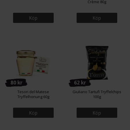
Crème 80g
Köp
Köp
80 kr
62 kr
Tesori del Matese
Giuliano Tartufi Tryffelchips
Tryffelhonung 60g
100g
Köp
Köp