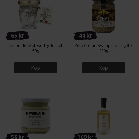
65 kr
44 kr
Tesori del Matese Tryffelsalt
Zeta Crème Svamp med Tryffel
50g
130g
Köp
Köp
56 kr
169 kr