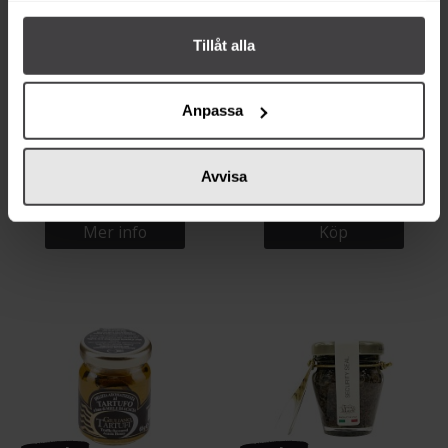
Tillåt alla
Anpassa
52 kr
49 kr
Werners Tryffelmajonnäs 180g
Kryddhuset Balsamico Glassa
Tryffel 150ml
Avvisa
Mer info
Köp