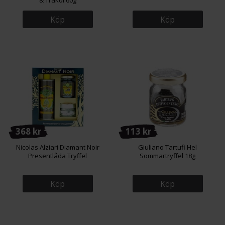
& Träkol 60g
Köp
Köp
368 kr
113 kr
Nicolas Alziari Diamant Noir
Giuliano Tartufi Hel
Presentlåda Tryffel
Sommartryffel 18g
Köp
Köp