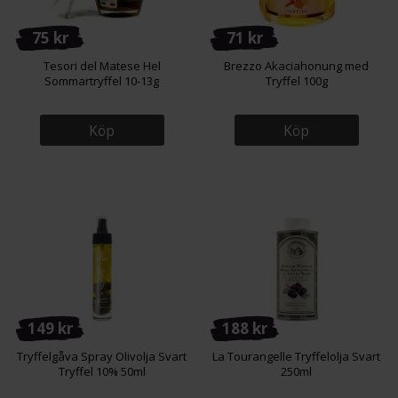
75 kr
71 kr
Tesori del Matese Hel
Brezzo Akaciahonung med
Sommartryffel 10-13g
Tryffel 100g
Köp
Köp
149 kr
188 kr
Tryffelgåva Spray Olivolja Svart
La Tourangelle Tryffelolja Svart
Tryffel 10% 50ml
250ml