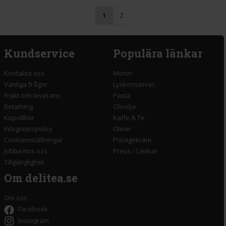
1
2
Kundservice
Populära länkar
Kontakta oss
Monin
Vanliga frågor
Lyxkonserver
Frakt och leverans
Pasta
Betalning
Olivolja
Köpvillkor
Kaffe & Te
Integritetspolicy
Oliver
Cookieinställningar
Pistagekräm
Jobba hos oss
Press
/
Länkar
Tillgänglighet
Om delitea.se
Om oss
Facebook
Instagram