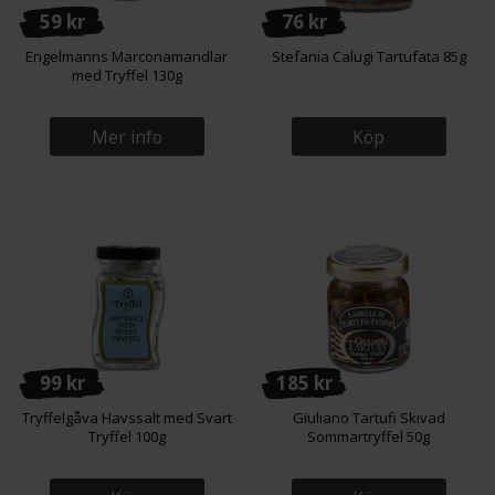
59 kr
76 kr
Engelmanns Marconamandlar
Stefania Calugi Tartufata 85g
med Tryffel 130g
Mer info
Köp
99 kr
185 kr
Tryffelgåva Havssalt med Svart
Giuliano Tartufi Skivad
Tryffel 100g
Sommartryffel 50g