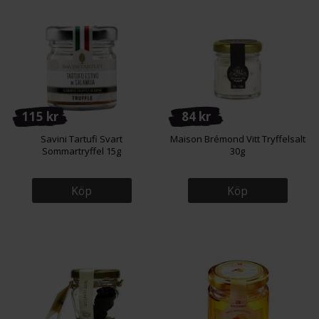
115 kr
84 kr
Savini Tartufi Svart
Maison Brémond Vitt Tryffelsalt
Sommartryffel 15g
30g
Köp
Köp