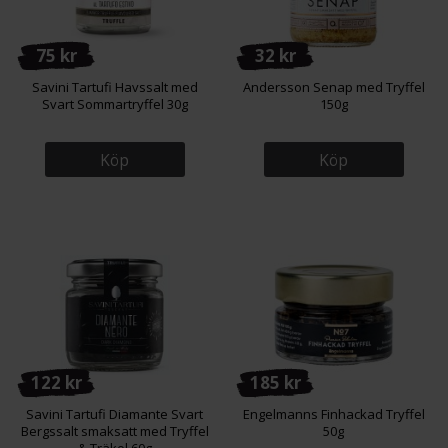
75 kr
32 kr
Savini Tartufi Havssalt med
Andersson Senap med Tryffel
Svart Sommartryffel 30g
150g
Köp
Köp
122 kr
185 kr
Savini Tartufi Diamante Svart
Engelmanns Finhackad Tryffel
Bergssalt smaksatt med Tryffel
50g