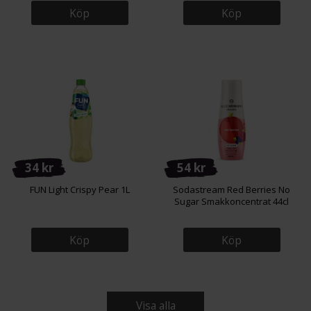
Köp
Köp
34 kr
54 kr
FUN Light Crispy Pear 1L
Sodastream Red Berries No
Sugar Smakkoncentrat 44cl
Köp
Köp
Visa alla