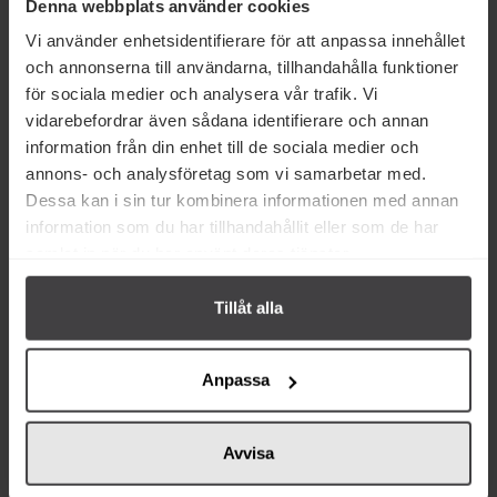
Denna webbplats använder cookies
Vi använder enhetsidentifierare för att anpassa innehållet
och annonserna till användarna, tillhandahålla funktioner
för sociala medier och analysera vår trafik. Vi
vidarebefordrar även sådana identifierare och annan
information från din enhet till de sociala medier och
33 kr
34 kr
annons- och analysföretag som vi samarbetar med.
Fun Light Ice Tea Peach & Love
FUN Light Orange 1L
Dessa kan i sin tur kombinera informationen med annan
1L
information som du har tillhandahållit eller som de har
samlat in när du har använt deras tjänster.
Köp
Mer info
Tillåt alla
Anpassa
Avvisa