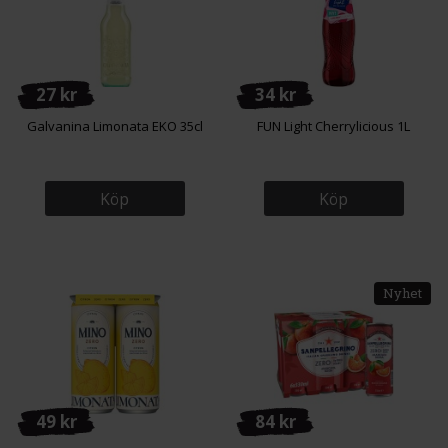
27 kr
34 kr
Galvanina Limonata EKO 35cl
FUN Light Cherrylicious 1L
Köp
Köp
Nyhet
49 kr
84 kr