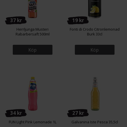
37 kr
19 kr
Herrljunga Musteri
Fonti di Crodo Citronlemonad
Rabarbersaft 500ml
Burk 33cl
Köp
Köp
34 kr
27 kr
FUN Light Pink Lemonade 1L
Galvanina Iste Pesca 35,5cl