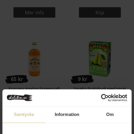
Mer info
Köp
65 kr
9 kr
Kronans Apelsin Essenssaft
Smakis Fruktdryck med smak
0,5L
av Päron Ekologisk KRAV 25cl
Köp
Köp
Samtycke
Information
Om