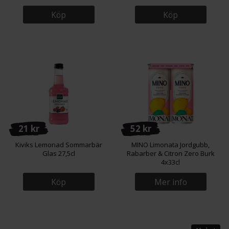
Köp
Köp
21 kr
52 kr
Kiviks Lemonad Sommarbär
MINO Limonata Jordgubb,
Glas 27,5cl
Rabarber & Citron Zero Burk
4x33cl
Köp
Mer info