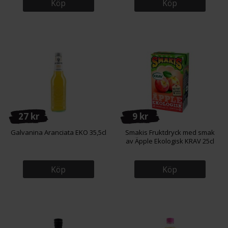
Köp
Köp
27 kr
9 kr
Galvanina Aranciata EKO 35,5cl
Smakis Fruktdryck med smak
av Äpple Ekologisk KRAV 25cl
Köp
Köp