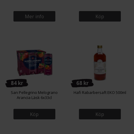
Mer info
Köp
84 kr
68 kr
San Pellegrino Melograno
Hafi Rabarbersaft EKO 500ml
Arancia Läsk 6x33cl
Köp
Köp