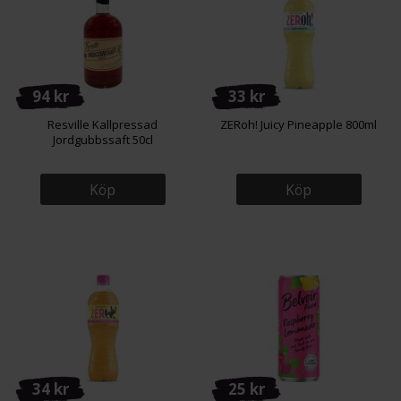
94 kr
33 kr
Resville Kallpressad
ZERoh! Juicy Pineapple 800ml
Jordgubbssaft 50cl
Köp
Köp
34 kr
25 kr