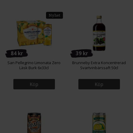
Nyhet
84 kr
39 kr
San Pellegrino Limonata Zero
Brunneby Extra Koncentrerad
Läsk Burk 6x33cl
Svartvinbärssaft 50cl
Köp
Köp