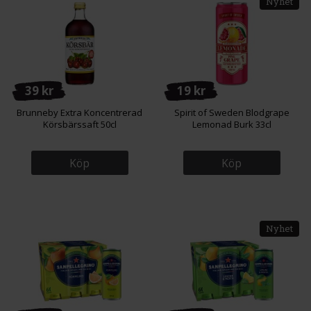
Nyhet
39 kr
19 kr
Brunneby Extra Koncentrerad
Spirit of Sweden Blodgrape
Körsbärssaft 50cl
Lemonad Burk 33cl
Köp
Köp
Nyhet