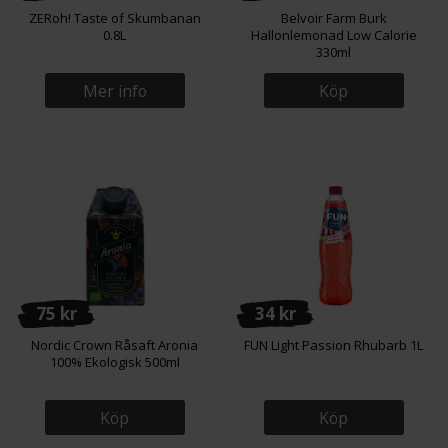
ZERoh! Taste of Skumbanan
Belvoir Farm Burk
0.8L
Hallonlemonad Low Calorie
330ml
Mer info
Köp
75 kr
34 kr
Nordic Crown Råsaft Aronia
FUN Light Passion Rhubarb 1L
100% Ekologisk 500ml
Köp
Köp