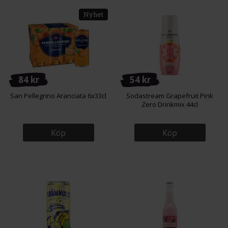
Nyhet
84 kr
54 kr
San Pellegrino Aranciata 6x33cl
Sodastream Grapefruit Pink
Zero Drinkmix 44cl
Köp
Köp