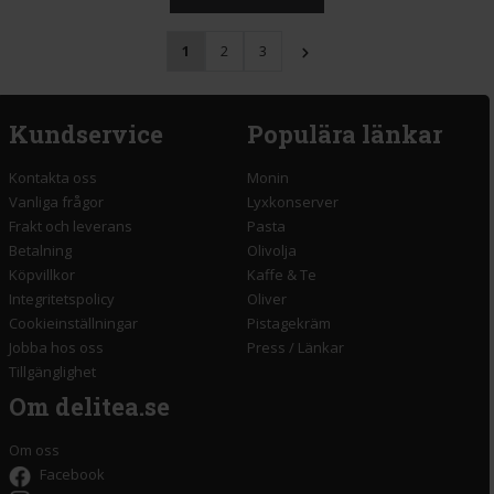
1
2
3
Kundservice
Populära länkar
Kontakta oss
Monin
Vanliga frågor
Lyxkonserver
Frakt och leverans
Pasta
Betalning
Olivolja
Köpvillkor
Kaffe & Te
Integritetspolicy
Oliver
Cookieinställningar
Pistagekräm
Jobba hos oss
Press
/
Länkar
Tillgänglighet
Om delitea.se
Om oss
Facebook