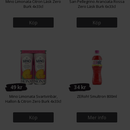
Mino Limonata Citron Läsk Zero
San Pellegrino Aranciata Rossa
Burk 4x33cl
Zero Läsk Burk 6x33cl
Köp
Köp
49 kr
34 kr
Mino Limonata Svartvinbär,
ZERoh! Smultron 800ml
Hallon & Citron Zero Burk 4x33cl
Köp
Mer info