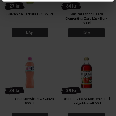
27 kr
84 kr
Galvanina Cedrata EKO 35,5cl
San Pellegrino Pesca
Clementina Zero Läsk Burk
6x33cl
Köp
Köp
34 kr
39 kr
ZERoh! Passionsfrukt & Guava
Brunneby Extra Koncentrerad
800ml
Jordgubbssaft 50cl