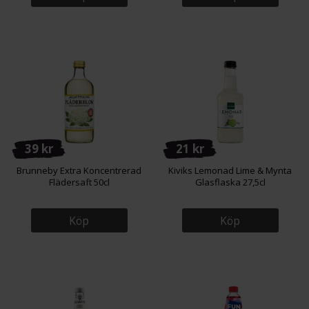
39 kr
21 kr
Brunneby Extra Koncentrerad
Kiviks Lemonad Lime & Mynta
Flädersaft 50cl
Glasflaska 27,5cl
Köp
Köp