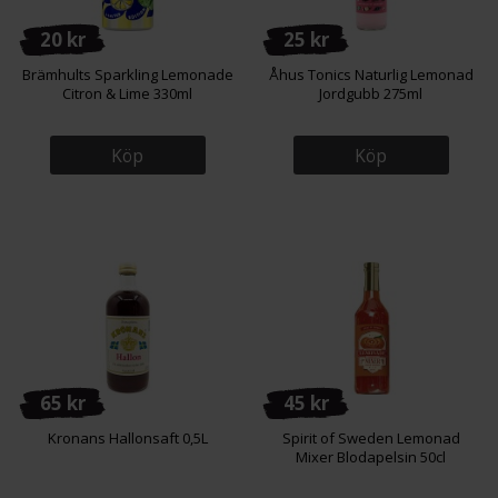
20 kr
25 kr
Brämhults Sparkling Lemonade
Åhus Tonics Naturlig Lemonad
Citron & Lime 330ml
Jordgubb 275ml
Köp
Köp
65 kr
45 kr
Kronans Hallonsaft 0,5L
Spirit of Sweden Lemonad
Mixer Blodapelsin 50cl