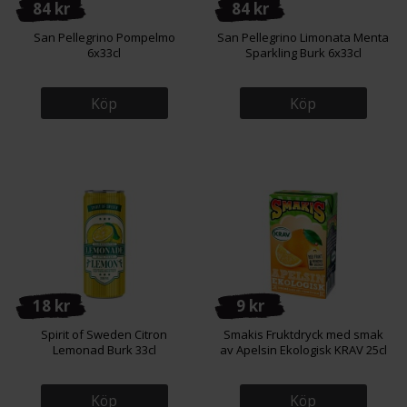
84 kr
84 kr
San Pellegrino Pompelmo
San Pellegrino Limonata Menta
6x33cl
Sparkling Burk 6x33cl
Köp
Köp
18 kr
9 kr
Spirit of Sweden Citron
Smakis Fruktdryck med smak
Lemonad Burk 33cl
av Apelsin Ekologisk KRAV 25cl
Köp
Köp