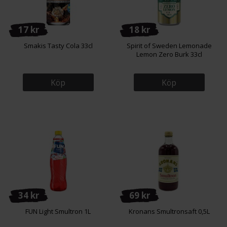
17 kr
18 kr
Smakis Tasty Cola 33cl
Spirit of Sweden Lemonade
Lemon Zero Burk 33cl
Köp
Köp
34 kr
69 kr
FUN Light Smultron 1L
Kronans Smultronsaft 0,5L