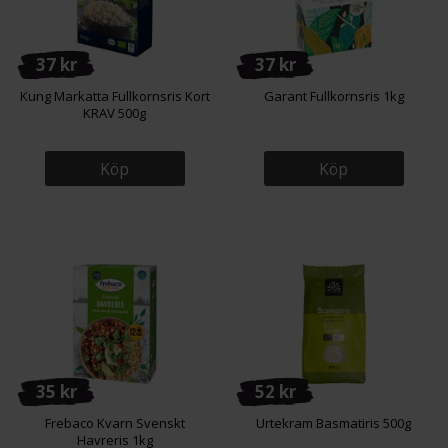
37 kr
37 kr
Kung Markatta Fullkornsris Kort
Garant Fullkornsris 1kg
KRAV 500g
Köp
Köp
35 kr
52 kr
Frebaco Kvarn Svenskt
Urtekram Basmatiris 500g
Havreris 1kg