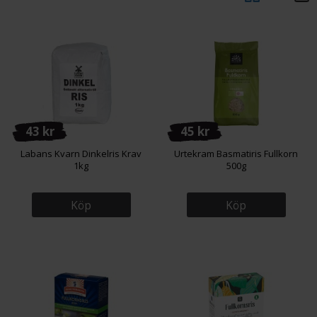
43 kr
45 kr
Labans Kvarn Dinkelris Krav
Urtekram Basmatiris Fullkorn
1kg
500g
Köp
Köp