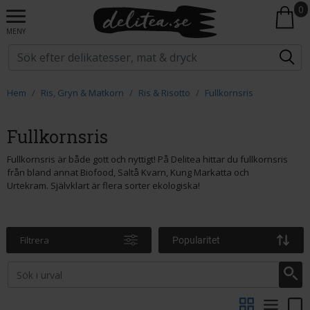
0
MENY
Hem
Ris, Gryn & Matkorn
Ris & Risotto
Fullkornsris
Fullkornsris
Fullkornsris är både gott och nyttigt! På Delitea hittar du fullkornsris
från bland annat Biofood, Saltå Kvarn, Kung Markatta och
Urtekram. Självklart är flera sorter ekologiska!
Filtrera
Popularitet