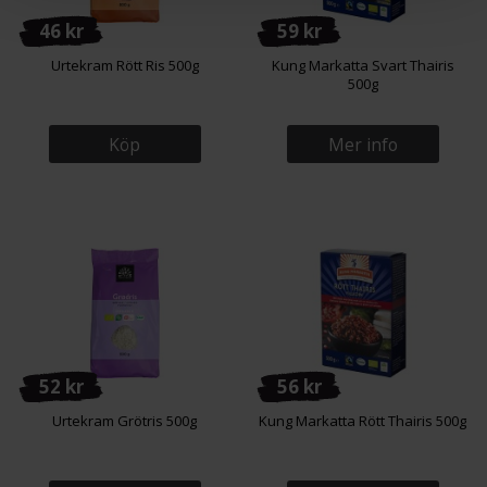
46 kr
59 kr
Urtekram Rött Ris 500g
Kung Markatta Svart Thairis
500g
Köp
Mer info
52 kr
56 kr
Urtekram Grötris 500g
Kung Markatta Rött Thairis 500g