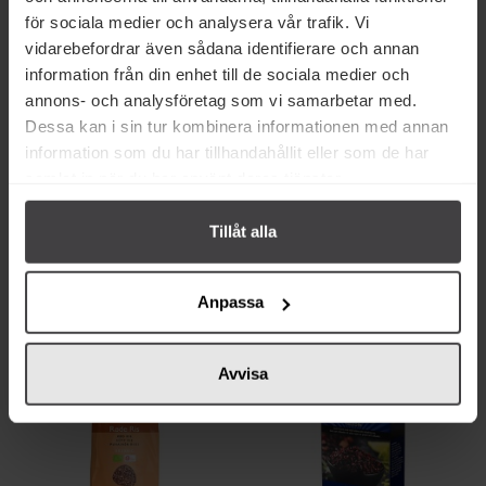
för sociala medier och analysera vår trafik. Vi
vidarebefordrar även sådana identifierare och annan
information från din enhet till de sociala medier och
annons- och analysföretag som vi samarbetar med.
Dessa kan i sin tur kombinera informationen med annan
information som du har tillhandahållit eller som de har
53 kr
40 kr
samlat in när du har använt deras tjänster.
Kung Markatta Basmatiris
Kung Markatta Fullkornsris
Fullkorn 500g
Lång 500g
Tillåt alla
Köp
Köp
Anpassa
Avvisa