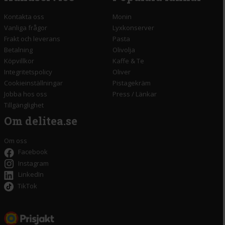
Kontakta oss
Monin
Vanliga frågor
Lyxkonserver
Frakt och leverans
Pasta
Betalning
Olivolja
Köpvillkor
Kaffe & Te
Integritetspolicy
Oliver
Cookieinställningar
Pistagekräm
Jobba hos oss
Press
/
Länkar
Tillgänglighet
Om delitea.se
Om oss
Facebook
Instagram
LinkedIn
TikTok