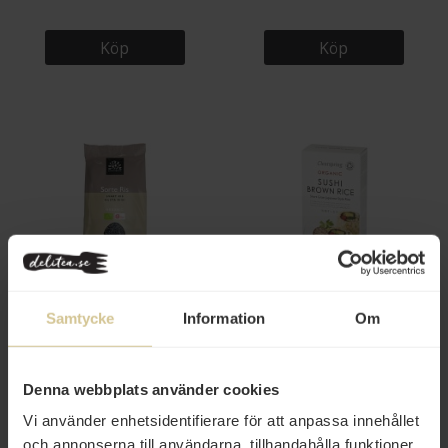
Köp
Köp
46 kr
52 kr
Urtekram Svart Ris 375g
Clearspring Sushi Råris 500g
Samtycke
Information
Om
Köp
Köp
Denna webbplats använder cookies
Vi använder enhetsidentifierare för att anpassa innehållet
och annonserna till användarna, tillhandahålla funktioner