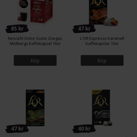
85 kr
47 kr
Nescafé Dolce Gusto Zoegas
L'OR Espresso Karamell
Mollbergs Kaffekapsel 16st
Kaffekapslar 10st
Köp
Köp
47 kr
40 kr