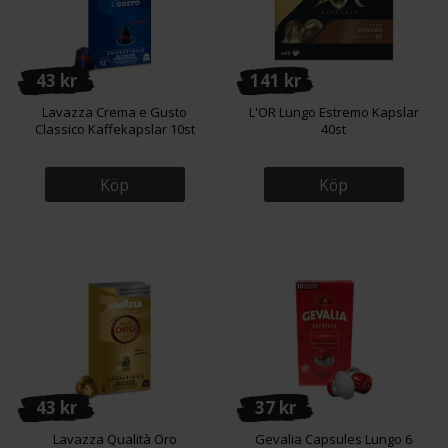
43 kr
141 kr
Lavazza Crema e Gusto
L'OR Lungo Estremo Kapslar
Classico Kaffekapslar 10st
40st
Köp
Köp
43 kr
37 kr
Lavazza Qualità Oro
Gevalia Capsules Lungo 6