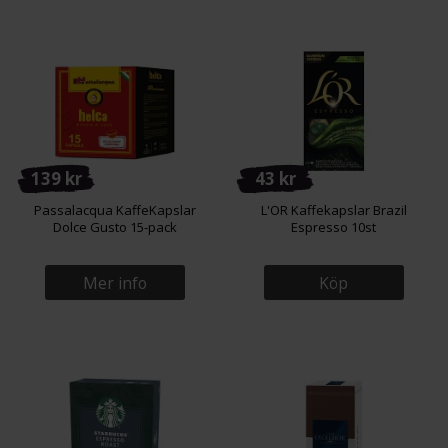
139 kr
43 kr
Passalacqua KaffeKapslar
L'OR Kaffekapslar Brazil
Dolce Gusto 15-pack
Espresso 10st
Mer info
Köp