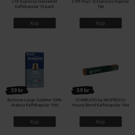
L'Or Espresso Hasselnöt
L'OR Onyx 12 Espresso Kapslar
Kaffekapslar 10-pack
10p
Köp
Köp
39 kr
59 kr
Borbone Lungo Sublime 100%
STARBUCKS by NESPRESSO
Arabica Kaffekapslar 10st
House Blend Kaffekapslar 10st
Köp
Köp