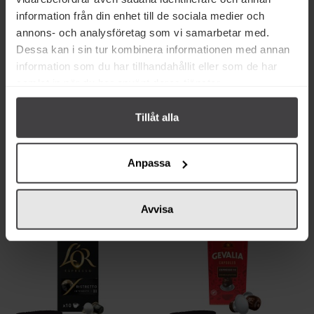
information från din enhet till de sociala medier och
annons- och analysföretag som vi samarbetar med.
Dessa kan i sin tur kombinera informationen med annan
information som du har tillhandahållit eller som de har
samlat in när du har använt deras tjänster.
43 kr
43 kr
Lavazza Tierra for Planet
Lavazza Ristretto Kaffekapslar
Tillåt alla
Kaffekapslar 10st
10st
Köp
Köp
Anpassa
Avvisa