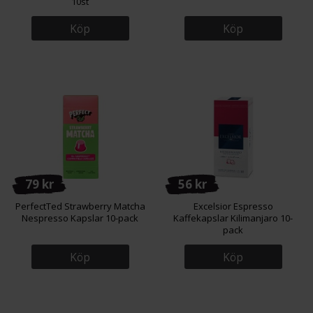
10st
Köp
Köp
79 kr
56 kr
PerfectTed Strawberry Matcha
Excelsior Espresso
Nespresso Kapslar 10-pack
Kaffekapslar Kilimanjaro 10-
pack
Köp
Köp