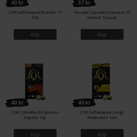
40 kr
37 kr
L’OR Kaffekapsel Ristretto 11
Gevalia Capsules Espresso 10
10st
Intenso 10-pack
Köp
Köp
40 kr
40 kr
L'OR Colombia 8 Espresso
L’OR Kaffekapsel Lungo
Kapslar 10p
Mattinata 5 10st
Köp
Köp