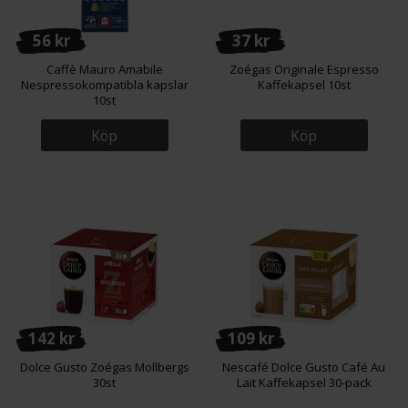
56 kr
37 kr
Caffè Mauro Amabile
Zoégas Originale Espresso
Nespressokompatibla kapslar
Kaffekapsel 10st
10st
Köp
Köp
142 kr
109 kr
Dolce Gusto Zoégas Mollbergs
Nescafé Dolce Gusto Café Au
30st
Lait Kaffekapsel 30-pack