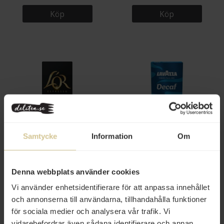
Köp
Köp
40 kr
43 kr
Samtycke
Information
Om
L’OR Kaffekapsel Espresso
Lavazza Espresso Decaffeinato
Supremo 10 10st
Kaffekapslar 10st
Denna webbplats använder cookies
Köp
Köp
Vi använder enhetsidentifierare för att anpassa innehållet
och annonserna till användarna, tillhandahålla funktioner
för sociala medier och analysera vår trafik. Vi
vidarebefordrar även sådana identifierare och annan