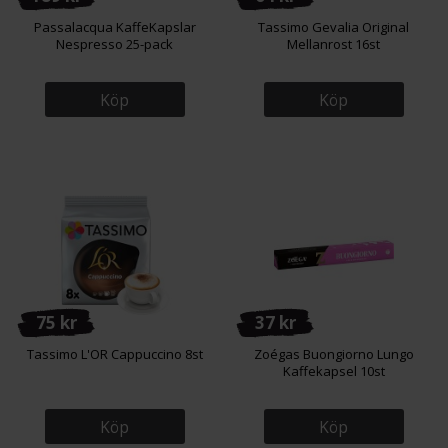
Passalacqua KaffeKapslar
Tassimo Gevalia Original
Nespresso 25-pack
Mellanrost 16st
Köp
Köp
75 kr
37 kr
Tassimo L'OR Cappuccino 8st
Zoégas Buongiorno Lungo
Kaffekapsel 10st
Köp
Köp