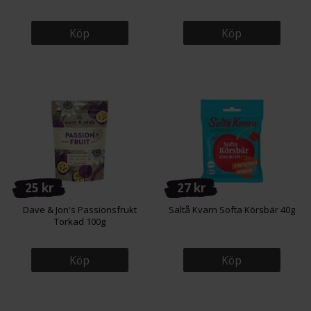
Köp
Köp
25 kr
27 kr
Dave & Jon's Passionsfrukt
Saltå Kvarn Softa Körsbär 40g
Torkad 100g
Köp
Köp