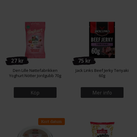
27 kr
75 kr
Den Lille Nøttefabrikken
Jack Links Beef Jerky Teriyaki
Yoghurt Nötter Jordgubb 70g
60g
Köp
Mer info
Kort datum