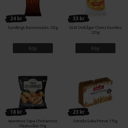
24 kr
33 kr
Sundlings Baconsnacks 125g
OLW Ostbågar Cheez Doodles
225g
Köp
Köp
18 kr
23 kr
Aperitivos Tapa Chicharricos
Estrella Salta Pinnar 175g
Fläsksvålar 50g