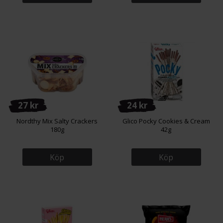
27 kr
24 kr
Nordthy Mix Salty Crackers
Glico Pocky Cookies & Cream
180g
42g
Köp
Köp