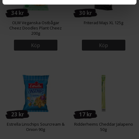
34 kr
30 kr
OLW Veganska Ostbågar
Friterad Majs XL 125g
Cheez Doodles Plant Cheez
200g
Köp
Köp
23 kr
17 kr
Estrella Linschips Sourcream &
Ridderheims Cheddar Jalapeno
Onion 90g
50g