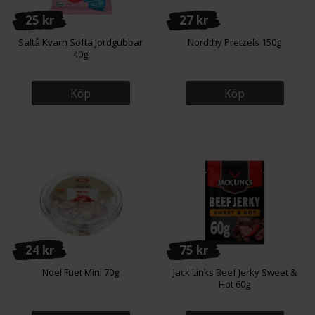
25 kr
27 kr
Saltå Kvarn Softa Jordgubbar
Nordthy Pretzels 150g
40g
Köp
Köp
24 kr
75 kr
Noel Fuet Mini 70g
Jack Links Beef Jerky Sweet &
Hot 60g