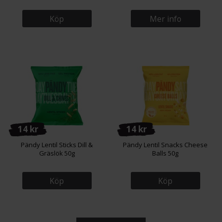
Köp
Mer info
14 kr
14 kr
Pändy Lentil Sticks Dill &
Pändy Lentil Snacks Cheese
Gräslök 50g
Balls 50g
Köp
Köp