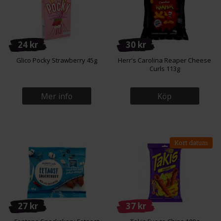
24 kr
30 kr
Glico Pocky Strawberry 45g
Herr's Carolina Reaper Cheese
Curls 113g
Mer info
Köp
Kort datum
27 kr
37 kr