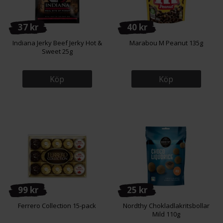
37 kr
40 kr
Indiana Jerky Beef Jerky Hot &
Marabou M Peanut 135g
Sweet 25g
Köp
Köp
99 kr
25 kr
Ferrero Collection 15-pack
Nordthy Chokladlakritsbollar
Mild 110g