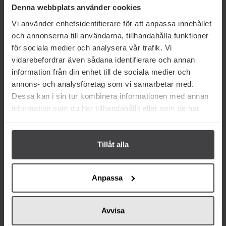
Denna webbplats använder cookies
Vi använder enhetsidentifierare för att anpassa innehållet
och annonserna till användarna, tillhandahålla funktioner
för sociala medier och analysera vår trafik. Vi
vidarebefordrar även sådana identifierare och annan
information från din enhet till de sociala medier och
46 kr
30 kr
annons- och analysföretag som vi samarbetar med.
Dessa kan i sin tur kombinera informationen med annan
Chili Klaus Chips Trinidad
Herr's Jalapeño Poppers
Scorpion Butch T 150g
Cheese Curls 113g
information som du har tillhandahållit eller som de har
samlat in när du har använt deras tjänster.
Köp
Köp
Tillåt alla
Anpassa
Avvisa