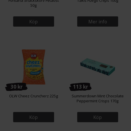
Fontana Snackskorv Fetaost
Takis Fuego Chips 100g
50g
Köp
Mer info
30 kr
113 kr
OLW Cheez Cruncherz 225g
Summerdown Mint Chocolate
Peppermint Crisps 170g
Köp
Köp