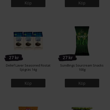
Köp
Köp
27 kr
27 kr
Delief Laver Seasoned Rostat
Sundlings Sourcream Snacks
Sjögräs 14g
100g
Köp
Köp