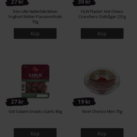
27 kr
30 kr
Den Lille Nøttefabrikken
OLW Flamin' Hot Cheez
Yoghurt Nötter Passionsfrukt
Cruncherz Ostbågar 225g
70g
Köp
Köp
27 kr
19 kr
Göl Salami Snacks Garlic 80g
Noel Chorizo Mini 70g
Köp
Köp