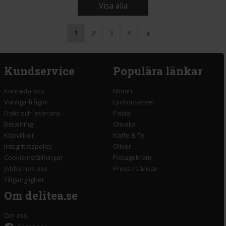
Visa alla
1
2
3
4
Kundservice
Populära länkar
Kontakta oss
Monin
Vanliga frågor
Lyxkonserver
Frakt och leverans
Pasta
Betalning
Olivolja
Köpvillkor
Kaffe & Te
Integritetspolicy
Oliver
Cookieinställningar
Pistagekräm
Jobba hos oss
Press
/
Länkar
Tillgänglighet
Om delitea.se
Om oss