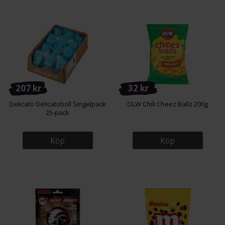
207 kr
32 kr
Delicato Delicatoboll Singelpack
OLW Chili Cheez Ballz 200g
25-pack
Köp
Köp