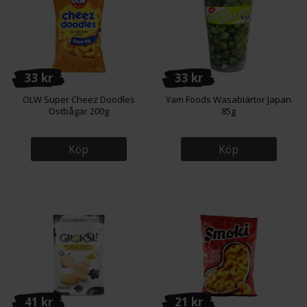
33 kr
33 kr
OLW Super Cheez Doodles
Yam Foods Wasabiärtor Japan
Ostbågar 200g
85g
Köp
Köp
41 kr
21 kr