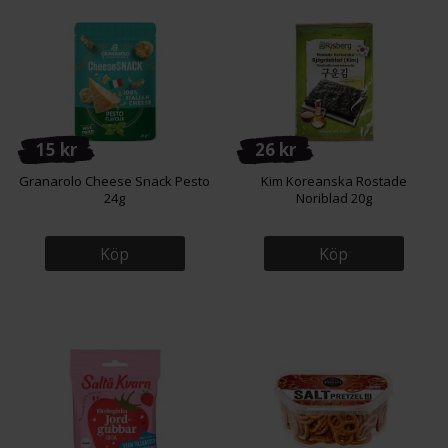
15 kr
26 kr
Granarolo Cheese Snack Pesto
Kim Koreanska Rostade
24g
Noriblad 20g
Köp
Köp