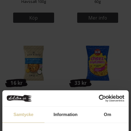
Havssalt 100g
60g
Köp
Mer info
16 kr
33 kr
Dave & Jon's Bondbönor
OLW Cheez Cruncherz
Rostade Sourcream & Onion
Sourcream & Onion Ostbågar
100g
225g
Köp
Köp
Samtycke
Information
Om