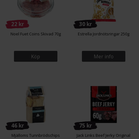
22 kr
30 kr
Noel Fuet Coins Skivad 70g
Estrella Jordnötsringar 250g
Köp
Mer info
46 kr
75 kr
Mjälloms Tunnbrödschips
Jack Links Beef Jerky Original