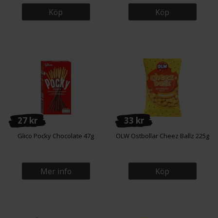
Köp
Köp
27 kr
33 kr
Glico Pocky Chocolate 47g
OLW Ostbollar Cheez Ballz 225g
Mer info
Köp