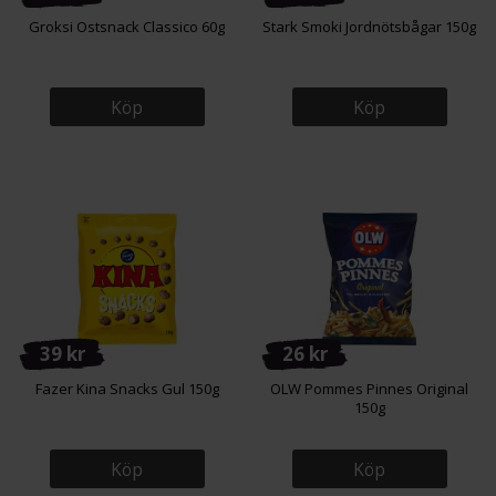
Groksi Ostsnack Classico 60g
Stark Smoki Jordnötsbågar 150g
Köp
Köp
39 kr
26 kr
Fazer Kina Snacks Gul 150g
OLW Pommes Pinnes Original
150g
Köp
Köp