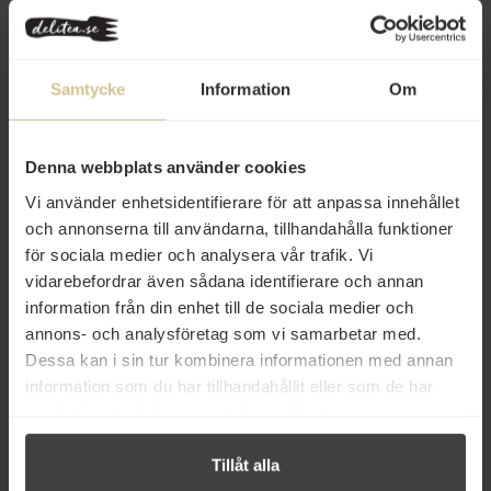
Andra köper även
Eko
Eko
Samtycke
Information
Om
Denna webbplats använder cookies
Vi använder enhetsidentifierare för att anpassa innehållet
90 kr
65 kr
och annonserna till användarna, tillhandahålla funktioner
för sociala medier och analysera vår trafik. Vi
Mill & Mortar Vaniljpulver Eko 15g
Mill & Mortar Muskot Nöt &
Blomma 45g
vidarebefordrar även sådana identifierare och annan
information från din enhet till de sociala medier och
annons- och analysföretag som vi samarbetar med.
Köp
Köp
Dessa kan i sin tur kombinera informationen med annan
information som du har tillhandahållit eller som de har
samlat in när du har använt deras tjänster.
Tillåt alla