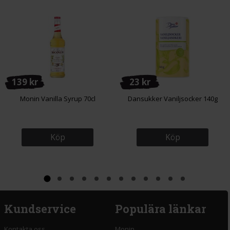
139 kr
23 kr
Monin Vanilla Syrup 70cl
Dansukker Vaniljsocker 140g
Köp
Köp
Kundservice
Populära länkar
Kontakta oss
Monin