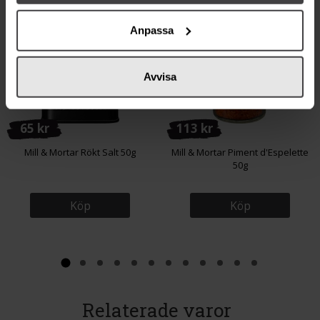
Från samma varumärke
Anpassa
Avvisa
65 kr
113 kr
Mill & Mortar Rökt Salt 50g
Mill & Mortar Piment d'Espelette
50g
Köp
Köp
Relaterade varor