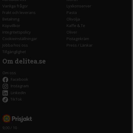
Vanliga frågor
Lyxkonserver
Frakt och leverans
Pasta
Betalning
Olivolja
Köpvillkor
Kaffe & Te
Integritetspolicy
Oliver
Cookieinställningar
Pistagekräm
Jobba hos oss
Press
/
Länkar
Tillgänglighet
Om delitea.se
Om oss
Facebook
Instagram
LinkedIn
TikTok
9,00 / 10