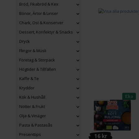
Bröd, Fikabröd & Kex
Bönor, Ärtor & Linser
Chark, Ost & Konserver
Dessert, Konfektyr & Snacks
Dryck
Flingor & Müsli
Företag & Storpack
Högtider & Tillfällen
Kaffe & Te
Kryddor
Eko
Kök & Hushåll
Nötter & Frukt
Olja & Vinäger
Pasta & Pastasås
Presenttips
16 kr