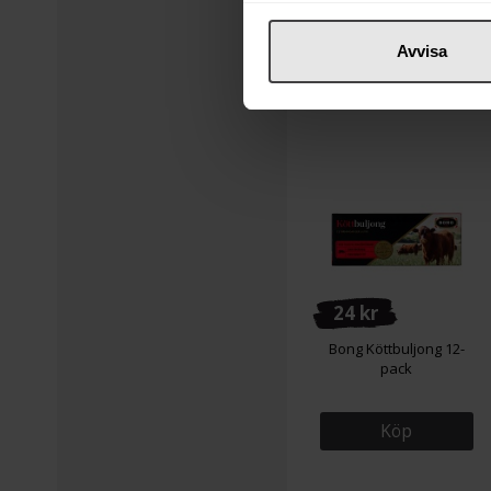
Avvisa
24 kr
Bong Köttbuljong 12-
pack
Köp