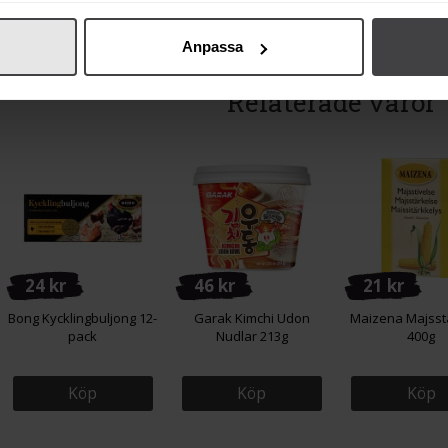
Anpassa
Relaterade varor
24 kr
46 kr
21 kr
Bong Kycklingbuljong 12-
Garak Kimchi Udon
Maizena Majsst
pack
Nudlar 213g
400g
Köp
Köp
Köp