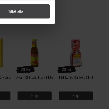
Tillåt alla
23 kr
28 kr
ärkelse
Ayam Chilisås Stark 335g
S&B La-Yu Chiliolja 33ml
Köp
Köp