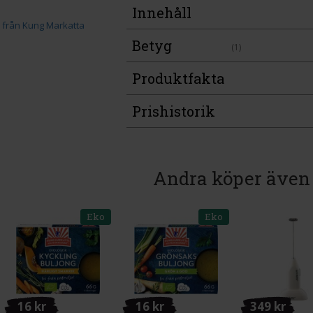
Innehåll
Betyg
(1)
Produktfakta
Prishistorik
Andra köper även
Eko
Eko
16 kr
16 kr
349 kr