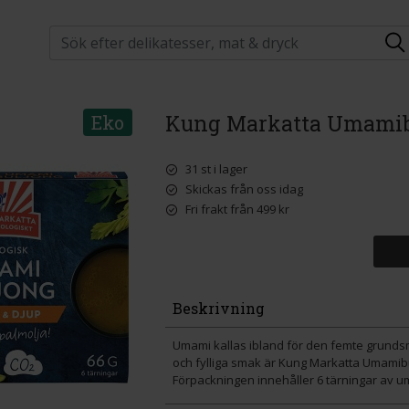
Kung Markatta Umamib
Eko
31 st i lager
Skickas från oss idag
Fri frakt från 499 kr
Beskrivning
Umami kallas ibland för den femte grund
och fylliga smak är Kung Markatta Umamibul
Förpackningen innehåller 6 tärningar av umam