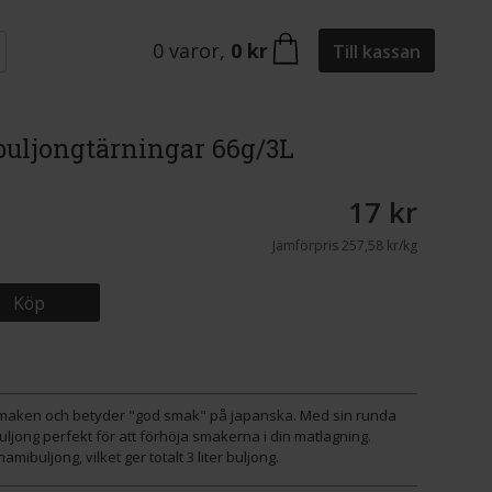
0
varor
,
0 kr
Till kassan
uljongtärningar 66g/3L
17 kr
Jämförpris
257,58 kr/kg
Köp
smaken och betyder "god smak" på japanska. Med sin runda
jong perfekt för att förhöja smakerna i din matlagning.
ibuljong, vilket ger totalt 3 liter buljong.