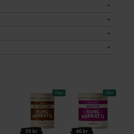
Eko
Eko
30 kr
46 kr