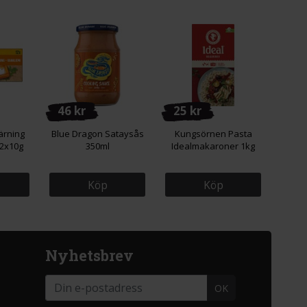
46 kr
25 kr
ärning
Blue Dragon Sataysås
Kungsörnen Pasta
12x10g
350ml
Idealmakaroner 1kg
Köp
Köp
Nyhetsbrev
OK