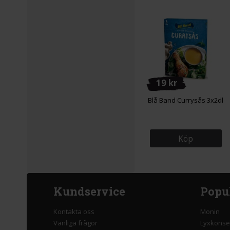
19 kr
Blå Band Currysås 3x2dl
Köp
Kundservice
Popu
Kontakta oss
Monin
Vanliga frågor
Lyxkonse