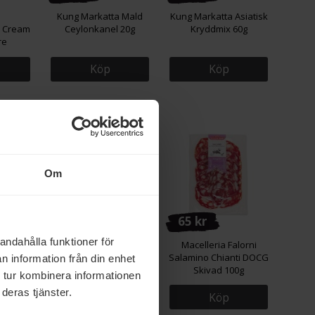
e
Kung Markatta Mald
Kung Markatta Asiatisk
 Cream
Ceylonkanel 20g
Kryddmix 60g
re
Köp
Köp
 datum
Om
185 kr
65 kr
andahålla funktioner för
on
Musselfood
Macelleria Falorni
e 150ml
Musselpulver 50g
Salamino Chianti DOCG
n information från din enhet
Skivad 100g
 tur kombinera informationen
deras tjänster.
Köp
Köp