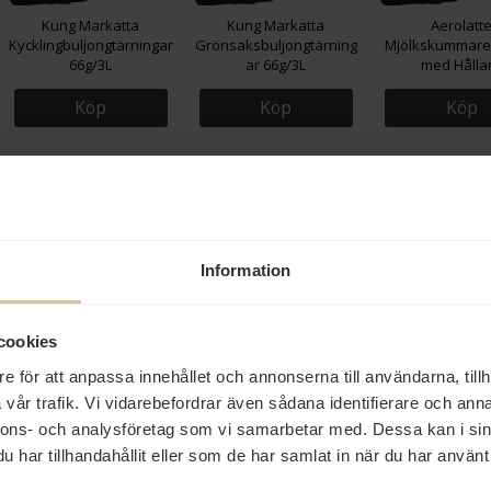
Kung Markatta
Kung Markatta
Aerolatt
Kycklingbuljongtärningar
Grönsaksbuljongtärning
Mjölkskummare
66g/3L
ar 66g/3L
med Hålla
Köp
Köp
Köp
Eko
Kort
Information
22 kr
94 kr
80 kr
cookies
e för att anpassa innehållet och annonserna till användarna, tillh
Nordthy Fooddelicious
LissEllas Senap
Giusti Fik
Aprikoser i Sockerlag
Hovmästarsås 150g
Balsamicocrem
vår trafik. Vi vidarebefordrar även sådana identifierare och anna
410g
nnons- och analysföretag som vi samarbetar med. Dessa kan i sin
har tillhandahållit eller som de har samlat in när du har använt 
Köp
Köp
Köp