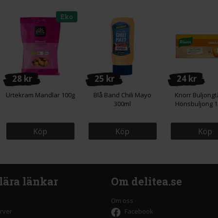
Eko
28 kr
25 kr
24 kr
Urtekram Mandlar 100g
Blå Band Chili Mayo
Knorr Buljongt
300ml
Hönsbuljong 
Köp
Köp
Köp
lära länkar
Om delitea.se
Om oss
rver
Facebook