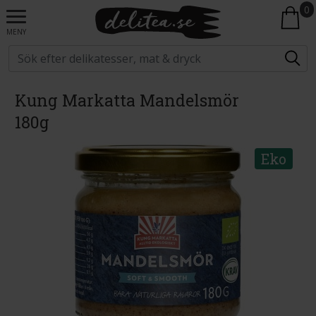
0
MENY
Kung Markatta Mandelsmör
180g
Eko