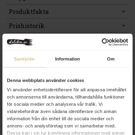
Produktfakta
Prishistorik
Samtycke
Information
Om
Från samma varumärke
Denna webbplats använder cookies
Eko
Eko
Vi använder enhetsidentifierare för att anpassa innehållet
och annonserna till användarna, tillhandahålla funktioner
för sociala medier och analysera vår trafik. Vi
vidarebefordrar även sådana identifierare och annan
information från din enhet till de sociala medier och
16 kr
35 kr
annons- och analysföretag som vi samarbetar med.
Kung Markatta Kokosmjölk 200ml
Kung Markatta Passerade
Dessa kan i sin tur kombinera informationen med annan