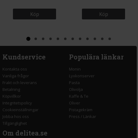
Köp
Köp
Kundservice
Populära länkar
Kontakta oss
Monin
Vanliga frågor
Lyxkonserver
Frakt och leverans
Pasta
Betalning
Olivolja
Köpvillkor
Kaffe & Te
Integritetspolicy
Oliver
Cookieinställningar
Pistagekräm
Jobba hos oss
Press
/
Länkar
Tillgänglighet
Om delitea.se