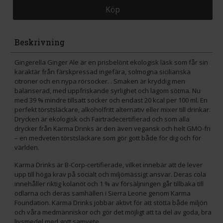
Köp
Beskrivning
Gingerella Ginger Ale är en prisbelönt ekologisk läsk som får sin
karaktär från färskpressad ingefära, solmogna sicilianska
citroner och en nypa rörsocker. . Smaken är kryddig men
balanserad, med uppfriskande syrlighet och lagom sötma. Nu
med 39 % mindre tillsatt socker och endast 20 kcal per 100 ml. En
perfekt törstsläckare, alkoholfritt alternativ eller mixer till drinkar.
Drycken är ekologisk och Fairtradecertifierad och som alla
drycker från Karma Drinks är den även vegansk och helt GMO-fri
– en medveten törstsläckare som gör gott både för dig och för
världen.
Karma Drinks är B-Corp-certifierade, vilket innebär att de lever
upp till höga krav på socialt och miljömässigt ansvar. Deras cola
innehåller riktig kolanöt och 1 % av försäljningen går tillbaka till
odlarna och deras samhällen i Sierra Leone genom Karma
Foundation. Karma Drinks jobbar aktivt för att stötta både miljön
och våra medmänniskor och gör det möjligt att ta del av goda, bra
livsmedel med gott samvete.