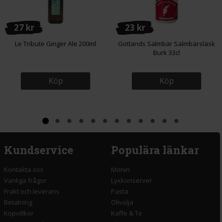
27 kr
23 kr
Le Tribute Ginger Ale 200ml
Gotlands Salmbär Salmbärsläsk
Burk 33cl
Köp
Köp
Kundservice
Populära länkar
Kontakta oss
Monin
Vanliga frågor
Lyxkonserver
Frakt och leverans
Pasta
Betalning
Olivolja
Köpvillkor
Kaffe & Te