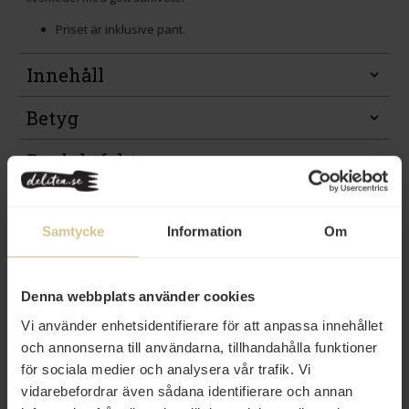
Priset är inklusive pant.
Innehåll
Betyg
Produktfakta
Prishistorik
Samtycke
Information
Om
Denna webbplats använder cookies
Vi använder enhetsidentifierare för att anpassa innehållet
Från samma varumärke
och annonserna till användarna, tillhandahålla funktioner
för sociala medier och analysera vår trafik. Vi
Eko
vidarebefordrar även sådana identifierare och annan