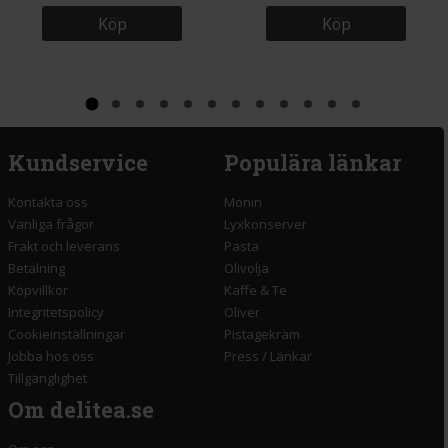
Köp
Köp
Kundservice
Populära länkar
Kontakta oss
Monin
Vanliga frågor
Lyxkonserver
Frakt och leverans
Pasta
Betalning
Olivolja
Köpvillkor
Kaffe & Te
Integritetspolicy
Oliver
Cookieinställningar
Pistagekräm
Jobba hos oss
Press
/
Länkar
Tillgänglighet
Om delitea.se