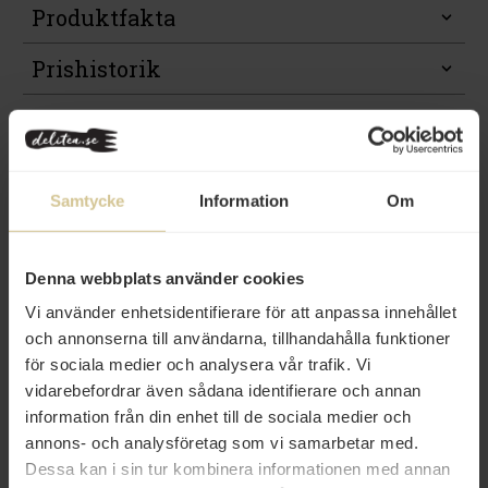
Produktfakta
Prishistorik
Samtycke
Information
Om
Från samma varumärke
Denna webbplats använder cookies
Vi använder enhetsidentifierare för att anpassa innehållet
och annonserna till användarna, tillhandahålla funktioner
för sociala medier och analysera vår trafik. Vi
vidarebefordrar även sådana identifierare och annan
19 kr
26 kr
information från din enhet till de sociala medier och
annons- och analysföretag som vi samarbetar med.
Garant Tonfisk i Vatten 170g
Garant Pinjenötter 50g
Dessa kan i sin tur kombinera informationen med annan