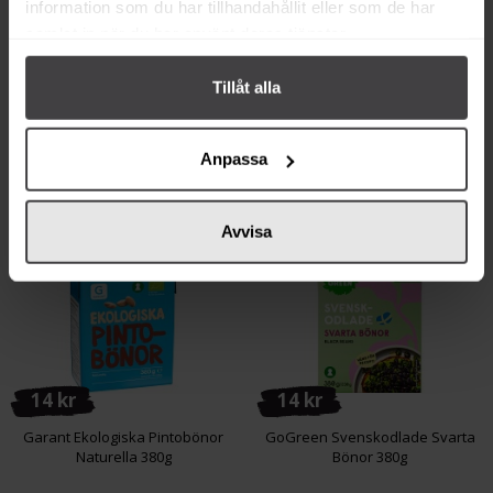
information som du har tillhandahållit eller som de har
samlat in när du har använt deras tjänster.
Köp
Köp
Tillåt alla
Anpassa
Andra köper även
Avvisa
Eko
14 kr
14 kr
Garant Ekologiska Pintobönor
GoGreen Svenskodlade Svarta
Naturella 380g
Bönor 380g