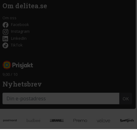
Om delitea.se
Om oss
Facebook
Instagram
LinkedIn
TikTok
9,00 / 10
Nyhetsbrev
OK