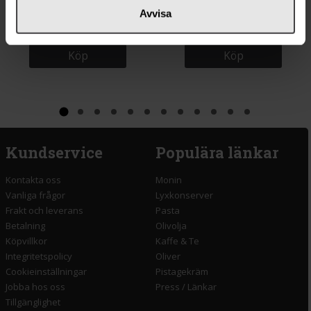
da Carla Durramjöl 400g
Kung Markatta Bovete 500g
Avvisa
Köp
Köp
Kundservice
Populära länkar
Kontakta oss
Monin
Vanliga frågor
Lyxkonserver
Frakt och leverans
Pasta
Betalning
Olivolja
Köpvillkor
Kaffe & Te
Integritetspolicy
Oliver
Cookieinställningar
Pistagekräm
Jobba hos oss
Press
/
Länkar
Tillgänglighet