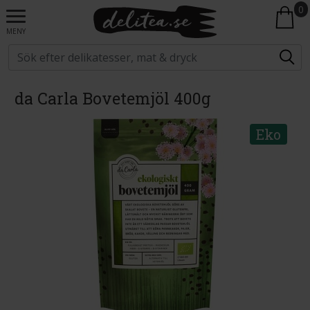
0
MENY
da Carla Bovetemjöl 400g
Eko