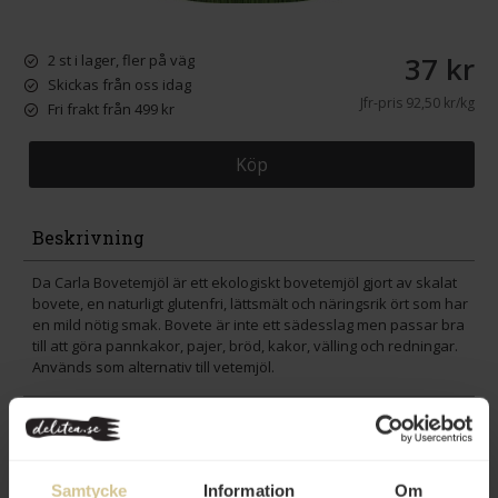
37 kr
2 st i lager, fler på väg
Skickas från oss idag
Jfr-pris
92,50 kr/kg
Fri frakt från 499 kr
Köp
Beskrivning
Da Carla Bovetemjöl är ett ekologiskt bovetemjöl gjort av skalat
bovete, en naturligt glutenfri, lättsmält och näringsrik ört som har
en mild nötig smak. Bovete är inte ett sädesslag men passar bra
till att göra pannkakor, pajer, bröd, kakor, välling och redningar.
Används som alternativ till vetemjöl.
Innehåll
Betyg
(5)
Samtycke
Information
Om