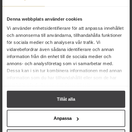
Produktfakta
Denna webbplats använder cookies
Prishistorik
Vi använder enhetsidentifierare för att anpassa innehållet
och annonserna till användarna, tillhandahålla funktioner
för sociala medier och analysera vår trafik. Vi
vidarebefordrar även sådana identifierare och annan
information från din enhet till de sociala medier och
annons- och analysföretag som vi samarbetar med.
Andra köper även
Dessa kan i sin tur kombinera informationen med annan
information som du har tillhandahållit eller som de har
samlat in när du har använt deras tjänster.
Eko
Eko
Tillåt alla
Anpassa
32 kr
43 kr