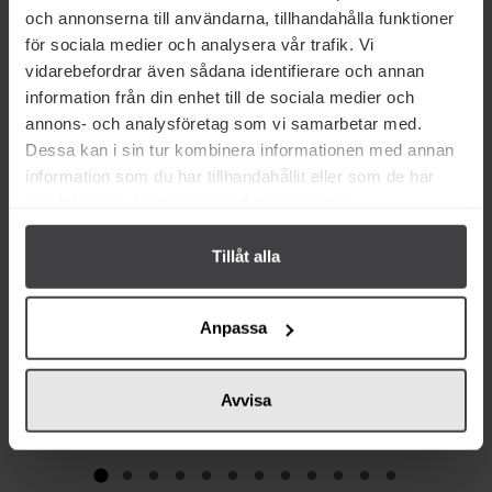
och annonserna till användarna, tillhandahålla funktioner
för sociala medier och analysera vår trafik. Vi
Från samma varumärke
vidarebefordrar även sådana identifierare och annan
information från din enhet till de sociala medier och
annons- och analysföretag som vi samarbetar med.
Eko
Eko
Dessa kan i sin tur kombinera informationen med annan
information som du har tillhandahållit eller som de har
samlat in när du har använt deras tjänster.
Tillåt alla
42 kr
84 kr
Clearspring Tofu Silke 300g
Clearspring Miso Vit 270g
Anpassa
Köp
Köp
Avvisa