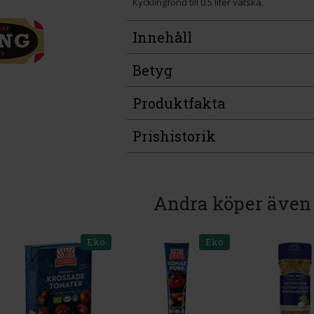
Kycklingfond till 0.5 liter vätska.
Innehåll
Betyg
Produktfakta
Prishistorik
Andra köper även
Eko
Eko