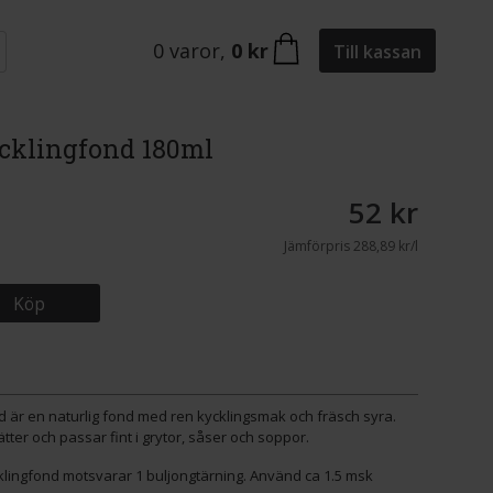
0
varor
,
0 kr
Till kassan
cklingfond 180ml
52 kr
Jämförpris
288,89 kr/l
Köp
d är en naturlig fond med ren kycklingsmak och fräsch syra.
ter och passar fint i grytor, såser och soppor.
klingfond motsvarar 1 buljongtärning. Använd ca 1.5 msk