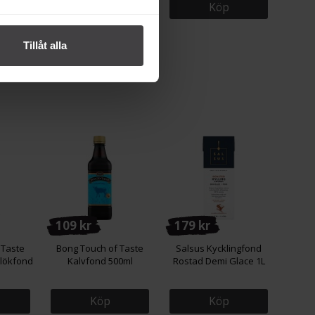
Köp
Köp
Tillåt alla
109 kr
179 kr
 Taste
Bong Touch of Taste
Salsus Kycklingfond
nlökfond
Kalvfond 500ml
Rostad Demi Glace 1L
Köp
Köp