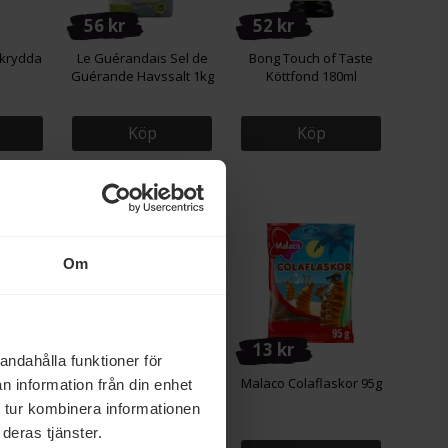
56 kr
52 kr
tkrydda
Le Guérandais Sel de
Bong Touch of Taste
Guérande Havssalt 1kg
Köttfond 180ml
Köp
Köp
Eko
Eko
Om
18 kr
13 kr
andahålla funktioner för
er Eko
Zeta Ekologiska Stora
Malaco Colaflaskor 95g
n information från din enhet
Vita Bönor 380g
 tur kombinera informationen
deras tjänster.