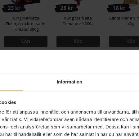
23 kr
28 kr
18 kr
Kung Markatta
Kung Markatta
Santa Maria Vil
Ekologiska Krossade
Tomatpuré 200g
40g
Tomater 390g
Köp
Köp
Köp
Eko
Eko
Information
cookies
27 kr
18 kr
18 kr
e för att anpassa innehållet och annonserna till användarna, tillh
Kockens Chili Flakes 28g
Zeta Kikärtor Ekologiska
Zeta Röda Lins
vår trafik. Vi vidarebefordrar även sådana identifierare och anna
380g
380g
nnons- och analysföretag som vi samarbetar med. Dessa kan i sin
har tillhandahållit eller som de har samlat in när du har använt 