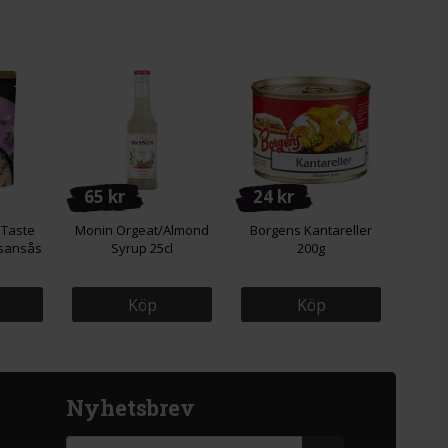
65 kr
24 kr
 Taste
Monin Orgeat/Almond
Borgens Kantareller
esansås
Syrup 25cl
200g
Köp
Köp
Nyhetsbrev