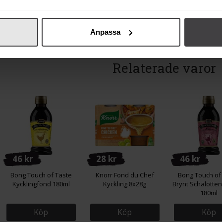
Köp
Köp
Köp
Anpassa
Relaterade varor
46 kr
28 kr
46 kr
Bong Touch of Taste
Knorr Fond du Chef
Bong Touch of
Kycklingfond 180ml
Kyckling 8x28g
Brynt Schalotte
180ml
Köp
Köp
Köp