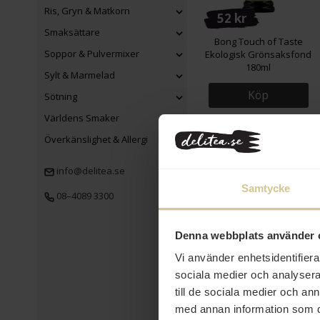
Ris, Gryn & Matkorn
52 kr
Smaksättare
Bong Touch of Taste
Soppor & Pulvermixer
Ekologisk Grönsaksfond
180ml
Sylt & Marmelad
Köp
Sötning
Världens Smaker
Överkänslighet & Allergi
Eko
info@delitea.se
Samtycke
08–4089 3300
Denna webbplats använder 
52 kr
Vi använder enhetsidentifierar
Green Choice Kimchi
sociala medier och analysera 
Ekologisk 350g
till de sociala medier och a
med annan information som du 