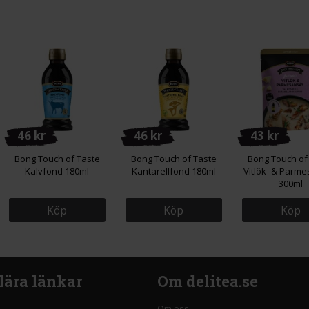
46 kr
46 kr
43 kr
Bong Touch of Taste
Bong Touch of Taste
Bong Touch of
Kalvfond 180ml
Kantarellfond 180ml
Vitlök- & Parm
300ml
Köp
Köp
Köp
lära länkar
Om delitea.se
Om oss