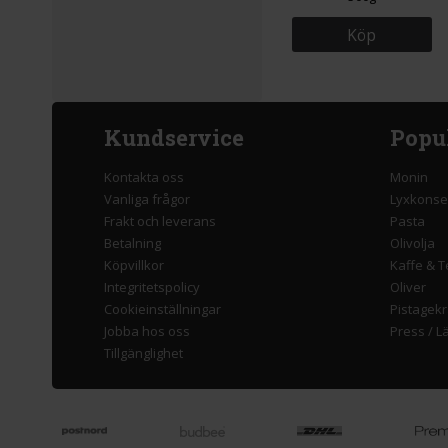
Köp
Kundservice
Popu
Kontakta oss
Monin
Vanliga frågor
Lyxkonse
Frakt och leverans
Pasta
Betalning
Olivolja
Köpvillkor
Kaffe & T
Integritetspolicy
Oliver
Cookieinställningar
Pistagek
Jobba hos oss
Press
/
L
Tillgänglighet