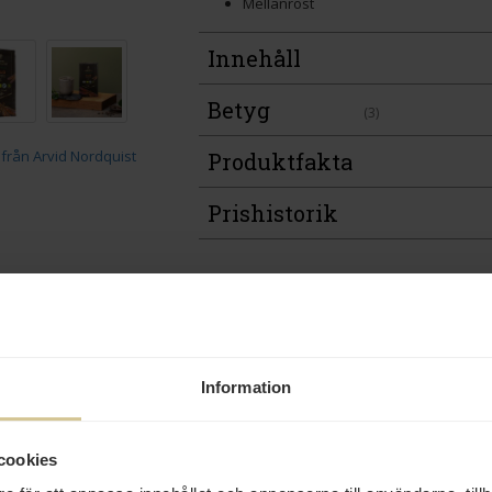
Mellanrost
Innehåll
Betyg
(3)
Produktfakta
Prishistorik
Andra köper även
Information
cookies