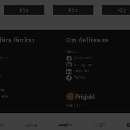
Köp
Köp
Köp
lära länkar
Om delitea.se
Om oss
rver
Facebook
Instagram
LinkedIn
e
TikTok
räm
änkar
9,00 / 10