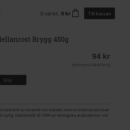
0
varor
,
0 kr
Till kassan
Mellanrost Brygg 450g
94 kr
Jämförpris
208,89 kr/kg
Köp
rost med doft av karamell och mandel, med en balanserad smak
h syrlig. Solid består till 100% av ekologiska arabicabönor och