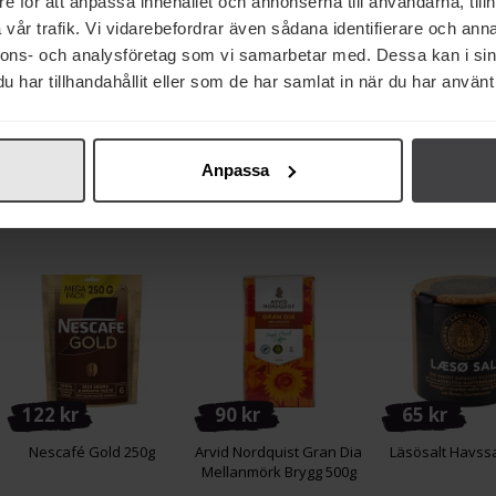
e för att anpassa innehållet och annonserna till användarna, tillh
vår trafik. Vi vidarebefordrar även sådana identifierare och anna
19 kr
25 kr
47 kr
nnons- och analysföretag som vi samarbetar med. Dessa kan i sin
har tillhandahållit eller som de har samlat in när du har använt 
Garant Tonfisk i Vatten
Rummo Mezzi Rigatoni
Mutti Krossade 
170g
51 Lenta Lavorazione
3x400g
500g
Anpassa
Köp
Köp
Köp
122 kr
90 kr
65 kr
Nescafé Gold 250g
Arvid Nordquist Gran Dia
Läsösalt Havssa
Mellanmörk Brygg 500g