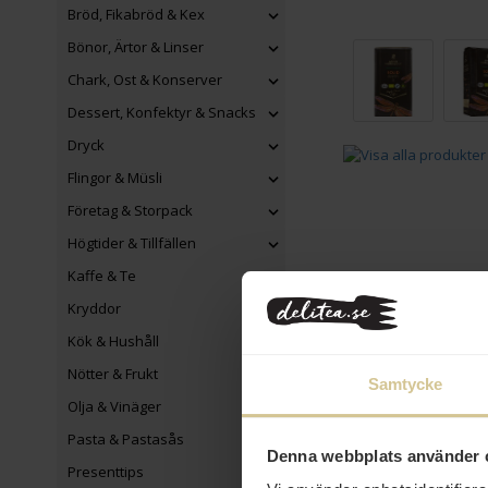
Bröd, Fikabröd & Kex
Bönor, Ärtor & Linser
Chark, Ost & Konserver
Dessert, Konfektyr & Snacks
Dryck
Flingor & Müsli
Företag & Storpack
Högtider & Tillfällen
Kaffe & Te
Kryddor
Kök & Hushåll
Nötter & Frukt
Samtycke
Eko
Olja & Vinäger
Pasta & Pastasås
Denna webbplats använder 
Presenttips