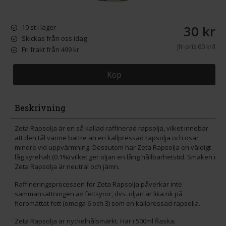
30 kr
10 st i lager
Skickas från oss idag
Jfr-pris
60 kr/l
Fri frakt från 499 kr
Köp
Beskrivning
Zeta Rapsolja är en så kallad raffinerad rapsolja, vilket innebär
att den tål värme bättre än en kallpressad rapsolja och osar
mindre vid uppvärmning. Dessutom har Zeta Rapsolja en väldigt
låg syrehalt (0.1%) vilket ger oljan en lång hållbarhetstid. Smaken i
Zeta Rapsolja är neutral och jämn.
Raffineringsprocessen för Zeta Rapsolja påverkar inte
sammansättningen av fettsyror, dvs. oljan är lika rik på
fleromättat fett (omega 6 och 3) som en kallpressad rapsolja.
Zeta Rapsolja är nyckelhålsmärkt. Här i 500ml flaska.