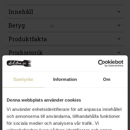
Innehåll
Betyg
(3)
Produktfakta
Prishistorik
Samtycke
Information
Om
Denna webbplats använder cookies
Vi använder enhetsidentifierare för att anpassa innehållet
Från samma varumärke
och annonserna till användarna, tillhandahålla funktioner
för sociala medier och analysera vår trafik. Vi
Eko
Eko
vidarebefordrar även sådana identifierare och annan