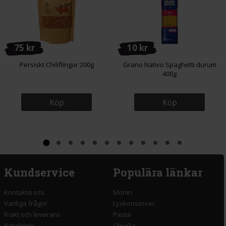
75 kr
10 kr
Persiskt Chiliflingor 200g
Grano Nativo Spaghetti durum
400g
Köp
Köp
Kundservice
Populära länkar
Kontakta oss
Monin
Vanliga frågor
Lyxkonserver
Frakt och leverans
Pasta
Betalning
Olivolja