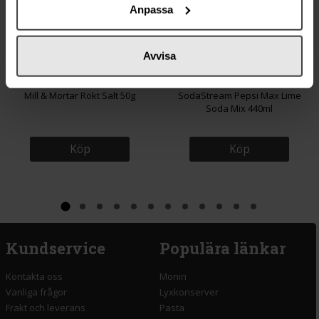
Anpassa
Avvisa
65 kr
59 kr
Mill & Mortar Rökt Salt 50g
SodaStream Pepsi Max Lime
Soda Mix 440ml
Köp
Köp
Kundservice
Populära länkar
Kontakta oss
Monin
Vanliga frågor
Lyxkonserver
Frakt och leverans
Pasta