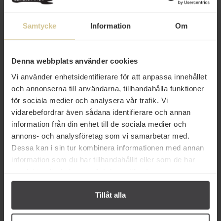
Innehåll
Samtycke
Information
Om
Betyg
Produktfakta
Denna webbplats använder cookies
Vi använder enhetsidentifierare för att anpassa innehållet
Prishistorik
och annonserna till användarna, tillhandahålla funktioner
för sociala medier och analysera vår trafik. Vi
vidarebefordrar även sådana identifierare och annan
information från din enhet till de sociala medier och
annons- och analysföretag som vi samarbetar med.
Dessa kan i sin tur kombinera informationen med annan
information som du har tillhandahållit eller som de har
samlat in när du har använt deras tjänster.
Andra köper även
Tillåt alla