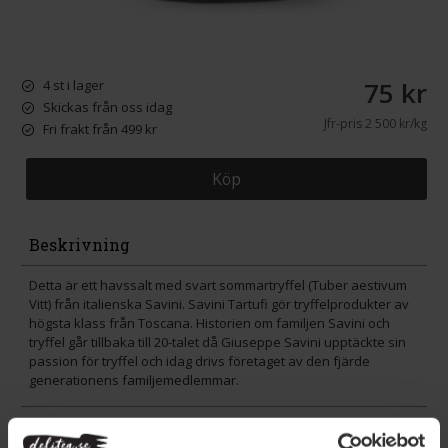
75 kr
4 st i lager
Skickas från oss idag
Jfr-pris
2 500 kr/kg
Fri frakt från 499 kr
Köp
Beskrivning
Detta är ett havssalt med svart sommartryffel (Tuber aestivum
Vitt) från italienska Savini. Savini Tartufi gör tryffelprodukter av
högsta klass från Toscana. Historien om familjen Savini och
tryffel går tillbaka till 20-talet då Giuseppe Savini upptäckte sin
passion för tryffel och idag drivs företaget av den fjärde
generationens familjemedlemmar.
Användning