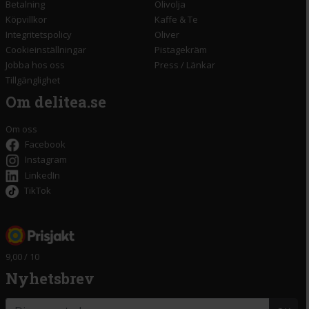
Betalning
Olivolja
Köpvillkor
Kaffe & Te
Integritetspolicy
Oliver
Cookieinställningar
Pistagekräm
Jobba hos oss
Press
/
Länkar
Tillgänglighet
Om delitea.se
Om oss
Facebook
Instagram
LinkedIn
TikTok
9,00 / 10
Nyhetsbrev