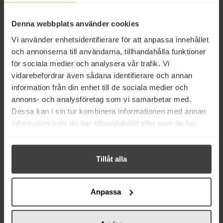
Produktfakta
Denna webbplats använder cookies
Prishistorik
Vi använder enhetsidentifierare för att anpassa innehållet
och annonserna till användarna, tillhandahålla funktioner
för sociala medier och analysera vår trafik. Vi
vidarebefordrar även sådana identifierare och annan
information från din enhet till de sociala medier och
annons- och analysföretag som vi samarbetar med.
Andra köper även
Dessa kan i sin tur kombinera informationen med annan
information som du har tillhandahållit eller som de har
samlat in när du har använt deras tjänster.
Tillåt alla
40 kr
40 kr
Anpassa
Gianni Negrini Salami Vitlök 125g
Gianni Negrini Salami Milano
125g