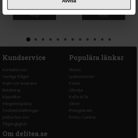
Avvisa
Köp
Köp
Kundservice
Populära länkar
Kontakta oss
Monin
Vanliga frågor
Lyxkonserver
Frakt och leverans
Pasta
Betalning
Olivolja
Köpvillkor
Kaffe & Te
Integritetspolicy
Oliver
Cookieinställningar
Pistagekräm
Jobba hos oss
Press
/
Länkar
Tillgänglighet
Om delitea.se