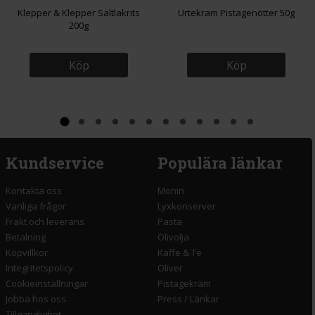
Klepper & Klepper Saltlakrits
Urtekram Pistagenötter 50g
200g
Köp
Köp
Kundservice
Populära länkar
Kontakta oss
Monin
Vanliga frågor
Lyxkonserver
Frakt och leverans
Pasta
Betalning
Olivolja
Köpvillkor
Kaffe & Te
Integritetspolicy
Oliver
Cookieinställningar
Pistagekräm
Jobba hos oss
Press
/
Länkar
Tillgänglighet