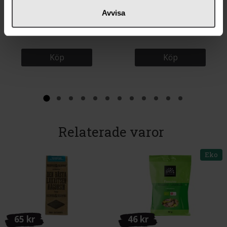
22 kr
23 kr
Avvisa
Knorr Béarnasiesås 3x3,5dl
Kung Markatta Örtsalt 90g
Köp
Köp
Relaterade varor
Eko
65 kr
46 kr