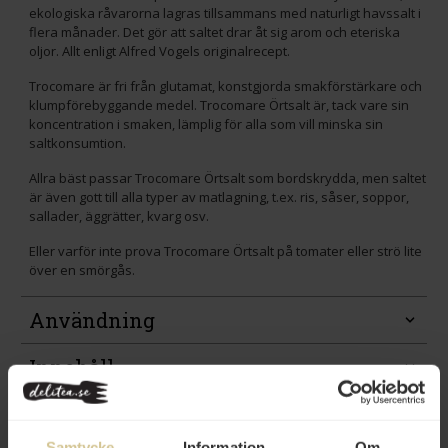
ekologiska råvarorna lagras tillsammans med naturligt havssalt i
flera månader. Det gör att saltet drar åt sig arom och eteriska
oljor. Allt enligt Alfred Vogels originalrecept.
Trocomare är fri från glutamat, konstgjorda smakförstärkare och
klumpförebyggande medel. Trocomare Örtsalt är, tack vare sin
koncentration i smaken, lämplig för alla som vill minska sin
saltkonsumtion.
Allra bäst passar Trocomare Örtsalt som bordskrydda, men saltet
är även gott till alla typer av matlagning, t.ex. ris, såser, soppor,
sallader, äggrätter, kvarg osv.
Eller varför inte prova Trocomare Örtsalt på tomater eller strö lite
över en smörgås.
Användning
Innehåll
Betyg
(1)
Samtycke
Information
Om