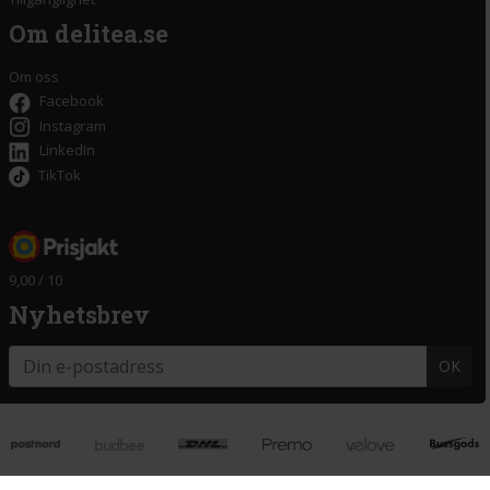
Om delitea.se
Om oss
Facebook
Instagram
LinkedIn
TikTok
9,00 / 10
Nyhetsbrev
OK