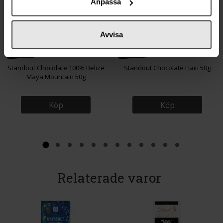
Anpassa
Avvisa
62 kr
62 kr
Standout Chocolate 100% Belize
Standout Chocolate Haiti 50g
Maya Mountain 50g
Köp
Köp
Relaterade varor