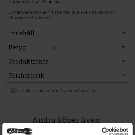
regionen Lachuá i Guatemala.
En hantverkschoklad från flerfaldigt prisbelönta Standout
Chocolate från Mölndal.
Innehåll
Betyg
(2)
Produktfakta
Prishistorik
Andra köper även
Eko
Eko