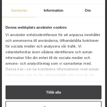
Samtycke
Information
Om
Denna webbplats använder cookies
62 kr
62 kr
Vi använder enhetsidentifierare för att anpassa innehållet
Standout Chocolate 70% Belize
Standout Chocolate Madagaskar
och annonserna till användarna, tillhandahålla funktioner
Maya Mountain 50g
50g
för sociala medier och analysera vår trafik. Vi
vidarebefordrar även sådana identifierare och annan
Köp
Köp
information från din enhet till de sociala medier och
annons- och analysföretag som vi samarbetar med.
Dessa kan i sin tur kombinera informationen med annan
information som du har tillhandahållit eller som de har
samlat in när du har använt deras tjänster.
Från samma varumärke
Tillåt alla
Eko
Eko