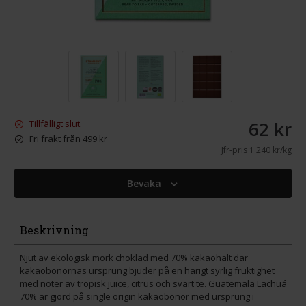
62 kr
Tillfälligt slut.
Fri frakt från 499 kr
Jfr-pris
1 240 kr/kg
Bevaka
Beskrivning
Njut av ekologisk mörk choklad med 70% kakaohalt där
kakaobönornas ursprung bjuder på en härigt syrlig fruktighet
med noter av tropisk juice, citrus och svart te. Guatemala Lachuá
70% är gjord på single origin kakaobönor med ursprung i