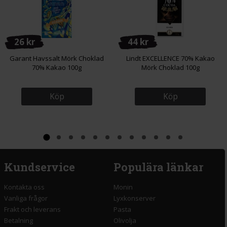
26 kr
44 kr
Garant Havssalt Mörk Choklad
Lindt EXCELLENCE 70% Kakao
70% Kakao 100g
Mörk Choklad 100g
Köp
Köp
Kundservice
Populära länkar
Kontakta oss
Monin
Vanliga frågor
Lyxkonserver
Frakt och leverans
Pasta
Betalning
Olivolja