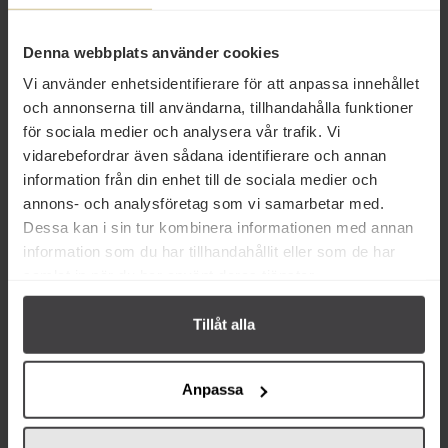
Produktfakta
Denna webbplats använder cookies
Prishistorik
Vi använder enhetsidentifierare för att anpassa innehållet
och annonserna till användarna, tillhandahålla funktioner
för sociala medier och analysera vår trafik. Vi
vidarebefordrar även sådana identifierare och annan
information från din enhet till de sociala medier och
annons- och analysföretag som vi samarbetar med.
Andra köper även
Dessa kan i sin tur kombinera informationen med annan
information som du har tillhandahållit eller som de har
samlat in när du har använt deras tjänster.
Tillåt alla
Anpassa
33 kr
30 kr
OLW Ostbågar Cheez Doodles
OLW Cheez Cruncherz 225g