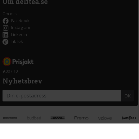
Om delitea.se
Om oss
Facebook
Instagram
LinkedIn
TikTok
9,00 / 10
Nyhetsbrev
OK