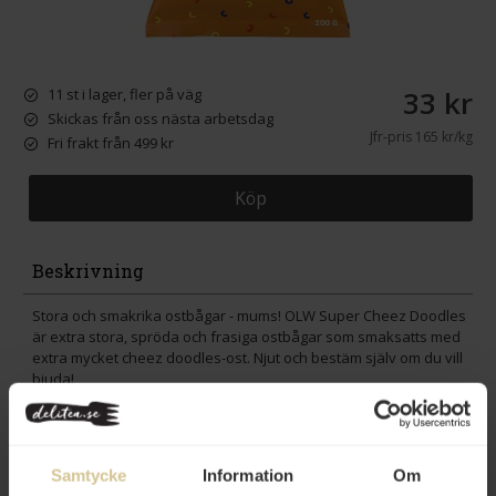
33 kr
11 st i lager, fler på väg
Skickas från oss nästa arbetsdag
Jfr-pris
165 kr/kg
Fri frakt från 499 kr
Köp
Beskrivning
Stora och smakrika ostbågar - mums! OLW Super Cheez Doodles
är extra stora, spröda och frasiga ostbågar som smaksatts med
extra mycket cheez doodles-ost. Njut och bestäm själv om du vill
bjuda!
Innehåll
Samtycke
Information
Om
Betyg
(4)