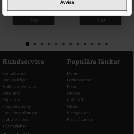
Avvisa
225g
Köp
Köp
Kundservice
Populära länkar
Kontakta oss
Monin
Vanliga frågor
Lyxkonserver
Frakt och leverans
Pasta
Betalning
Olivolja
Köpvillkor
Kaffe & Te
Integritetspolicy
Oliver
Cookieinställningar
Pistagekräm
Jobba hos oss
Press
/
Länkar
Tillgänglighet