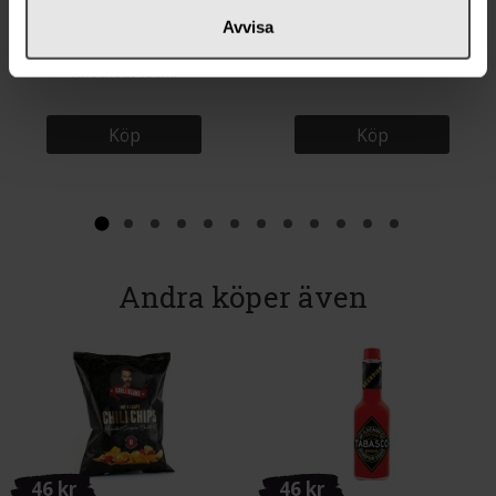
217 kr
49 kr
Avvisa
Chili Klaus Hot Sauce Reaper
La Chinata Paprika Rökt Het 70g
Knockout 150ml
Köp
Köp
Andra köper även
46 kr
46 kr