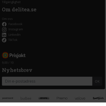
Tillgänglighet
Om delitea.se
Om oss
Facebook
Instagram
LinkedIn
TikTok
9,00 / 10
Nyhetsbrev
OK