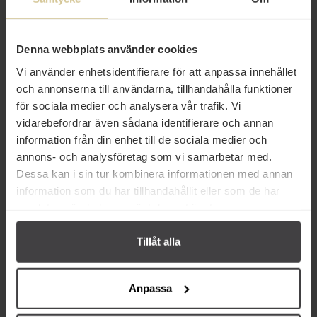
30 kr
30 kr
Herr's Jalapeño Poppers Cheese
Herr's Buffalo Blue Cheese Curls
Denna webbplats använder cookies
Curls 113g
113g
Vi använder enhetsidentifierare för att anpassa innehållet
och annonserna till användarna, tillhandahålla funktioner
Köp
Köp
för sociala medier och analysera vår trafik. Vi
vidarebefordrar även sådana identifierare och annan
information från din enhet till de sociala medier och
annons- och analysföretag som vi samarbetar med.
Dessa kan i sin tur kombinera informationen med annan
information som du har tillhandahållit eller som de har
Relaterade varor
samlat in när du har använt deras tjänster.
Tillåt alla
Anpassa