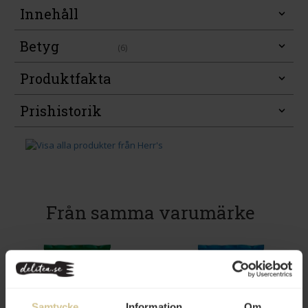
Innehåll
Betyg
(6)
Produktfakta
Prishistorik
Från samma varumärke
Samtycke
Information
Om