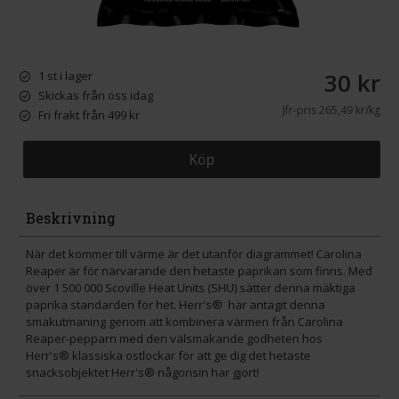
30 kr
1 st i lager
Skickas från oss idag
Jfr-pris
265,49 kr/kg
Fri frakt från 499 kr
Köp
Beskrivning
När det kommer till värme är det utanför diagrammet! Carolina
Reaper är för närvarande den hetaste paprikan som finns. Med
över 1 500 000 Scoville Heat Units (SHU) sätter denna mäktiga
paprika standarden för het. Herr's® har antagit denna
smakutmaning genom att kombinera värmen från Carolina
Reaper-pepparn med den välsmakande godheten hos
Herr's® klassiska ostlockar för att ge dig det hetaste
snacksobjektet Herr's® någonsin har gjort!