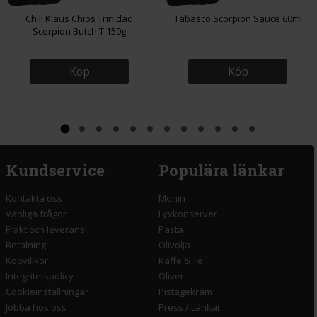
Chili Klaus Chips Trinidad
Tabasco Scorpion Sauce 60ml
Scorpion Butch T 150g
Köp
Köp
Kundservice
Populära länkar
Kontakta oss
Monin
Vanliga frågor
Lyxkonserver
Frakt och leverans
Pasta
Betalning
Olivolja
Köpvillkor
Kaffe & Te
Integritetspolicy
Oliver
Cookieinställningar
Pistagekräm
Jobba hos oss
Press
/
Länkar