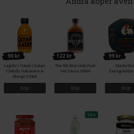
Andra köper även
90 kr
122 kr
99 kr
Lagrito's Satan i Gatan
The Rib Man Holy Fuck
Skedvi Br
Chilisås Habanero &
Hot Sauce 200ml
Extragräddat
Mango 210ml
Köp
Köp
Köp
Eko