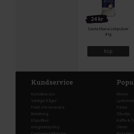
24 kr
Santa Maria Lökpulver
41g
Köp
Kundservice
Popu
Kontakta oss
Monin
Vanliga frågor
Lyxkonse
Frakt och leverans
Pasta
Betalning
Olivolja
Köpvillkor
Kaffe & T
Integritetspolicy
Oliver
Cookieinställningar
Pistagek