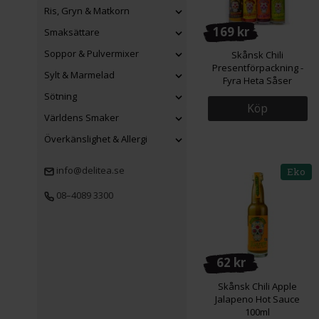
Ris, Gryn & Matkorn
169 kr
Smaksättare
Soppor & Pulvermixer
Skånsk Chili
Presentförpackning -
Sylt & Marmelad
Fyra Heta Såser
Sötning
Köp
Världens Smaker
Överkänslighet & Allergi
info@delitea.se
Eko
08–4089 3300
62 kr
Skånsk Chili Apple
Jalapeno Hot Sauce
100ml