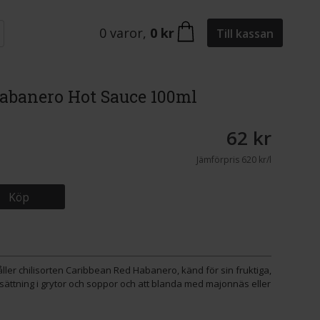
0
varor
,
0 kr
Till kassan
Habanero Hot Sauce 100ml
62 kr
Jämförpris
620 kr/l
Köp
ller chilisorten Caribbean Red Habanero, känd för sin fruktiga,
sättning i grytor och soppor och att blanda med majonnäs eller