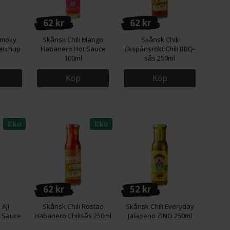
62 kr
62 kr
Smoky
Skånsk Chili Mango
Skånsk Chili
etchup
Habanero Hot Sauce
Ekspånsrökt Chili BBQ-
100ml
sås 250ml
Köp
Köp
Eko
Eko
62 kr
52 kr
 Aji
Skånsk Chili Rostad
Skånsk Chili Everyday
 Sauce
Habanero Chilisås 250ml
Jalapeno ZING 250ml