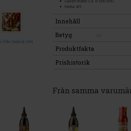
Såsen mäter c.a 75 000 SHU
Hetta: 4/5
Innehåll
Betyg
(1)
Produktfakta
Prishistorik
Från samma varumä