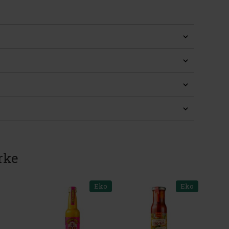
rke
Eko
Eko