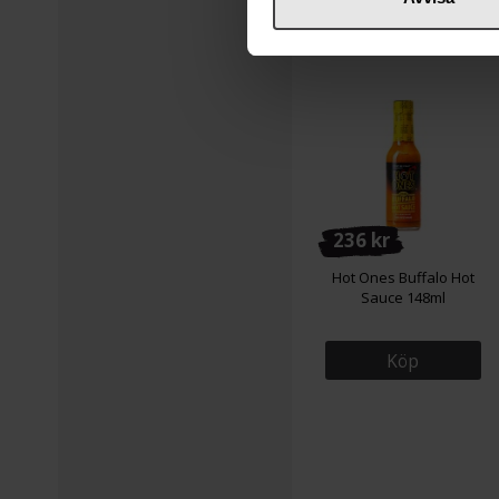
236 kr
Hot Ones Buffalo Hot
Sauce 148ml
Köp