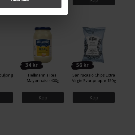
34 kr
56 kr
buljong
Hellmann's Real
San Nicasio Chips Extra
Mayonnaise 400g
Virgin Svartpeppar 150g
Köp
Köp