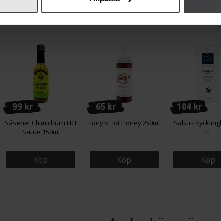
99 kr
65 kr
104 kr
Såseriet Chimichurri Hot
Tony's Hot Honey 250ml
Salsus Kyckling
Sauce 150ml
1L
Köp
Köp
Köp