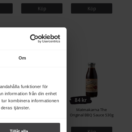
Köp
Köp
Om
andahålla funktioner för
n information från din enhet
283 kr
84 kr
 tur kombinera informationen
deras tjänster.
BQ Sauce
Hot Ones Los Calientes
Matmakarna The
Hot Sauce 148ml
Original BBQ Sauce 530g
Köp
Köp
Tillåt alla