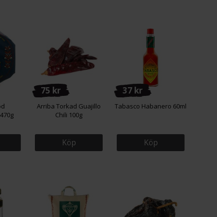
75 kr
37 kr
öd
Arriba Torkad Guajillo
Tabasco Habanero 60ml
 470g
Chili 100g
Köp
Köp