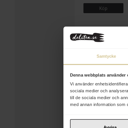
Köp
Samtycke
Eko
Denna webbplats använder 
Vi använder enhetsidentifierar
sociala medier och analysera 
236 kr
till de sociala medier och a
med annan information som du 
Hot Ones The Classic
Hot Sauce 148ml
Köp
Avvisa