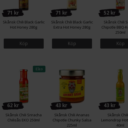
71 kr
71 kr
52 kr
Skånsk Chili Black Garlic
Skånsk Chili Black Garlic
Skånsk Chili 
Hot Honey 280g
Extra Hot Honey 280g
Chipotle BBQ-K
250ml
Köp
Köp
Köp
Eko
62 kr
43 kr
43 kr
Skånsk Chili Sriracha
Skånsk Chili Ananas
Skånsk Chili
Chilisås EKO 250ml
Chipotle Chunky Salsa
Lemondrop Hot
225ml
40ml