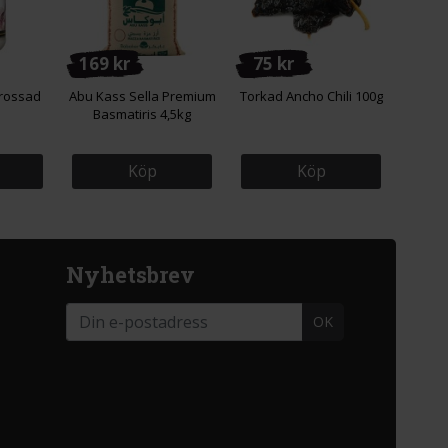
169 kr
75 kr
Krossad
Abu Kass Sella Premium
Torkad Ancho Chili 100g
Basmatiris 4,5kg
Köp
Köp
Nyhetsbrev
OK