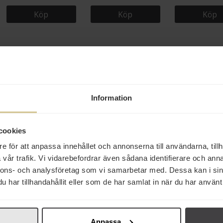
Köp
Köp
Köp
Relaterade varor
Information
cookies
e för att anpassa innehållet och annonserna till användarna, tillh
vår trafik. Vi vidarebefordrar även sådana identifierare och anna
90 kr
75 kr
79 kr
nnons- och analysföretag som vi samarbetar med. Dessa kan i sin
har tillhandahållit eller som de har samlat in när du har använt 
Överstekvarn Chilisås
Kikkoman Soy Sauce 1L
Stubb’s Spicy B
Habanero 100ml
510g
Köp
Köp
Köp
Anpassa