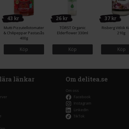
43 kr
26 kr
37 kr
Mutti Pizzutellotomater
TÖRST Organic
Risberg Vitlök 
& Chilipeppar Pastasås
Elderflower 330ml
210g
400g
Köp
Köp
Köp
lära länkar
Om delitea.se
Om oss
rver
Facebook
Instagram
LinkedIn
e
TikTok
räm