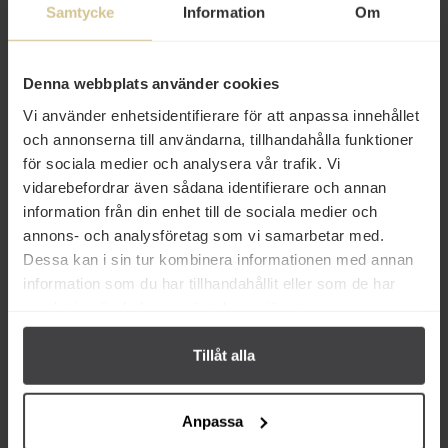
Samtycke
Information
Om
43 kr
49 kr
Denna webbplats använder cookies
Odense Chokladknappar Mörk
Odense Marsipan Dekoration
150g
Extra Vit 400g
Vi använder enhetsidentifierare för att anpassa innehållet
och annonserna till användarna, tillhandahålla funktioner
för sociala medier och analysera vår trafik. Vi
Köp
Köp
vidarebefordrar även sådana identifierare och annan
information från din enhet till de sociala medier och
annons- och analysföretag som vi samarbetar med.
Dessa kan i sin tur kombinera informationen med annan
information som du har tillhandahållit eller som de har
samlat in när du har använt deras tjänster.
Andra köper även
Tillåt alla
Anpassa