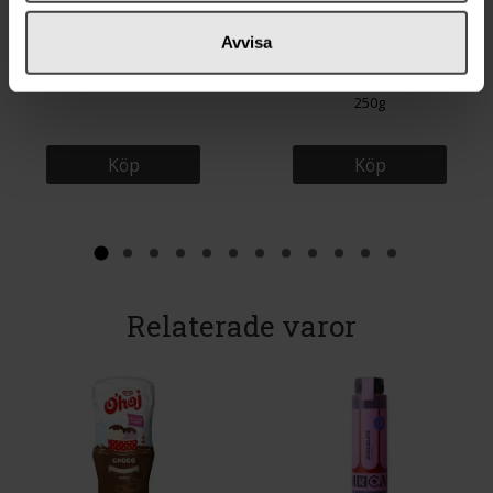
Avvisa
18 kr
27 kr
Dr. Oetker Blandat Strössel 145g
Nordthy Våffelrör Kakao & Vanilj
250g
Köp
Köp
Relaterade varor