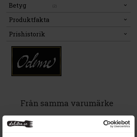
Betyg
(2)
Produktfakta
Prishistorik
Från samma varumärke