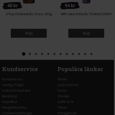
40 kr
94 kr
O'hoj Chokladsås Choco 350g
MR Cake Kolasås Choklad 250ml
Köp
Köp
Kundservice
Populära länkar
Kontakta oss
Monin
Vanliga frågor
Lyxkonserver
Frakt och leverans
Pasta
Betalning
Olivolja
Köpvillkor
Kaffe & Te
Integritetspolicy
Oliver
Cookieinställningar
Pistagekräm