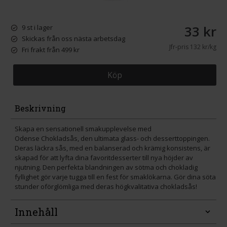
33 kr
9 st i lager
Skickas från oss nästa arbetsdag
Jfr-pris
132 kr/kg
Fri frakt från 499 kr
Köp
Beskrivning
Skapa en sensationell smakupplevelse med
Odense Chokladsås, den ultimata glass- och desserttoppingen.
Deras läckra sås, med en balanserad och krämig konsistens, är
skapad för att lyfta dina favoritdesserter till nya höjder av
njutning. Den perfekta blandningen av sötma och chokladig
fyllighet gör varje tugga till en fest för smaklökarna. Gör dina söta
stunder oförglömliga med deras högkvalitativa chokladsås!
Innehåll