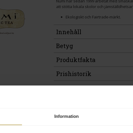
Numi har sedan 1999 arbetat med småskalig
att stötta lokala skolor och jämställdhetsa
Ekologiskt och Fairtrade-märkt.
Innehåll
Betyg
Produktfakta
Prishistorik
Relaterade varor
Information