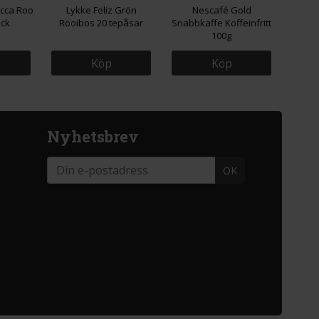
occa Roo
Lykke Feliz Grön
Nescafé Gold
ack
Rooibos 20 tepåsar
Snabbkaffe Koffeinfritt
100g
Köp
Köp
Nyhetsbrev
OK