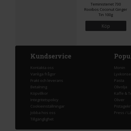
Teministeriet 730
Rooibos Coconut Ginger
Tin 100g
Köp
Kundservice
Popu
Kontakta oss
Monin
Vanliga frågor
Lyxkonse
Frakt och leverans
Pasta
Betalning
Olivolja
Köpvillkor
Kaffe & T
Integritetspolicy
Oliver
Cookieinställningar
Pistagek
Jobba hos oss
Press
/
L
Tillgänglighet