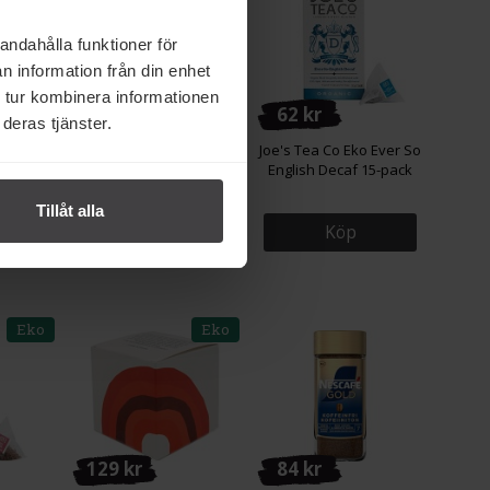
andahålla funktioner för
n information från din enhet
 tur kombinera informationen
110 kr
62 kr
deras tjänster.
Moomin
Chikko Not Coffee Chai
Joe's Tea Co Eko Ever So
är 20-
Lattemix 130g
English Decaf 15-pack
Tillåt alla
Köp
Köp
Eko
Eko
129 kr
84 kr