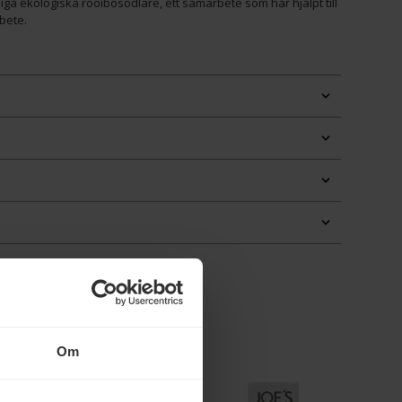
a ekologiska rooibosodlare, ett samarbete som har hjälpt till
rbete.
Om
Eko