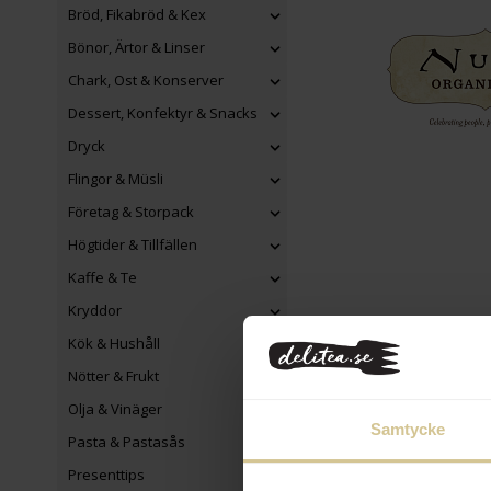
Bröd, Fikabröd & Kex
Bönor, Ärtor & Linser
Chark, Ost & Konserver
Dessert, Konfektyr & Snacks
Dryck
Flingor & Müsli
Företag & Storpack
Högtider & Tillfällen
Kaffe & Te
Kryddor
Kök & Hushåll
Nötter & Frukt
Olja & Vinäger
Samtycke
Pasta & Pastasås
Presenttips