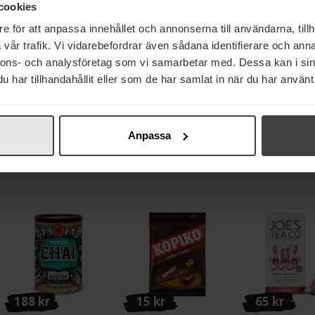
cookies
e för att anpassa innehållet och annonserna till användarna, tillh
vår trafik. Vi vidarebefordrar även sådana identifierare och anna
nnons- och analysföretag som vi samarbetar med. Dessa kan i sin
84 kr
188 kr
141 kr
har tillhandahållit eller som de har samlat in när du har använt 
Arvid Nordquist
Teministeriet Moomin
Teministeriet 
Wanyama Mörkrost
Rooibos Red Berries Tin
Rooibos Röda B
Brygg 500g
100g
pack
Anpassa
Köp
Köp
Köp
188 kr
15 kr
65 kr