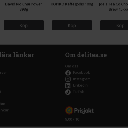
David Rio Chai Power
KOPIKO Kaffegodis 100g
Joe's Tea Co Ch
398g
Brew 15-p
Köp
Köp
Köp
lära länkar
Om delitea.se
Om oss
rver
Facebook
Instagram
LinkedIn
e
TikTok
räm
änkar
9,00 / 10