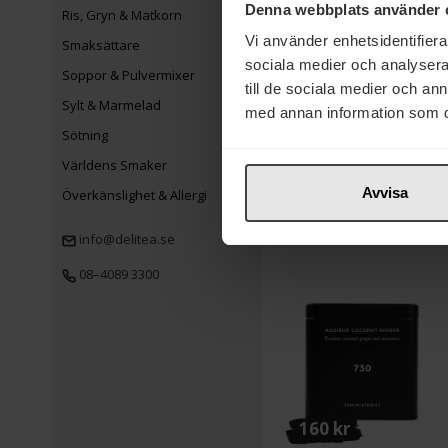
Denna webbplats använder 
Ris, Gryn & Matkorn
Vi använder enhetsidentifierar
Smaksättare
sociala medier och analysera 
Soppor & Pulvermixer
till de sociala medier och a
185 kr
Sylt & Marmelad
med annan information som du 
Sötning
Teministeriet Moomin
Rooibos Cranberry Tin
Världens Smaker
100g
Avvisa
Överkänslighet & Allergi
Köp
info@delitea.se
08–4089 3300
160 kr