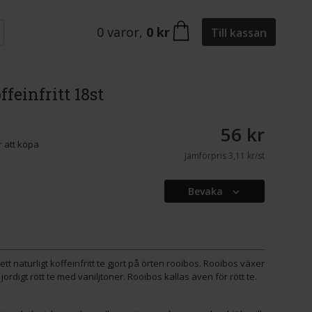
0
varor
,
0 kr
Till kassan
feinfritt 18st
56 kr
 att köpa
Jämförpris
3,11 kr/st
Bevaka
t naturligt koffeinfritt te gjort på örten rooibos. Rooibos växer
 jordigt rött te med vaniljtoner. Rooibos kallas även för rött te.