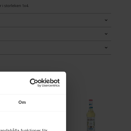
r i storleken 1x4.
Om
andahålla funktioner för