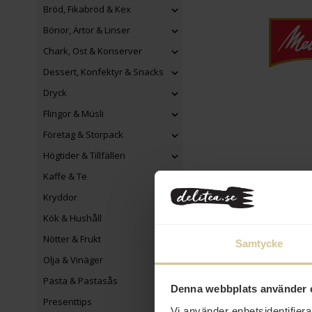
Bröd, Fikabröd & Kex
Bönor, Ärtor & Linser
Chark, Ost & Konserver
Dessert, Konfektyr & Snacks
Dryck
Flingor & Müsli
Företag & Storpack
Högtider & Tillfällen
Kaffe & Te
Kryddor
Kök & Hushåll
Nötter & Frukt
Samtycke
Olja & Vinäger
Pasta & Pastasås
Denna webbplats använder 
Presenttips
Vi använder enhetsidentifierar