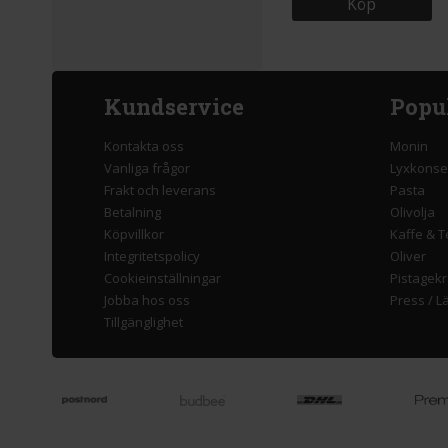
Köp
Kundservice
Popu
Kontakta oss
Monin
Vanliga frågor
Lyxkonse
Frakt och leverans
Pasta
Betalning
Olivolja
Köpvillkor
Kaffe & T
Integritetspolicy
Oliver
Cookieinställningar
Pistagek
Jobba hos oss
Press
/
L
Tillgänglighet