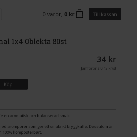
0
varor
,
0 kr
Till kassan
inal 1x4 Oblekta 80st
34 kr
Jämförpris
0,43 kr/st
Köp
kaffe en aromatisk och balanserad smak!
 med aromporer som ger ett smakrikt bryggkaffe. Dessutom är
 och 100% komposterbart.