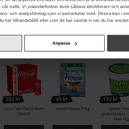
32 kr
90 kr
90 kr
vår trafik. Vi vidarebefordrar även sådana identifierare och anna
nnons- och analysföretag som vi samarbetar med. Dessa kan i sin
Oatly iKaffe Barista
Arvid Nordquist Gran Dia
Zoégas Kaffe Mo
Edition Havredryck 1,5L
Mellanmörk Brygg 500g
Blandning 4
har tillhandahållit eller som de har samlat in när du har använt 
Köp
Köp
Köp
Anpassa
232 kr
43 kr
132 kr
Coca-Cola Classic Burk
Nestlé Fitness 375g
Green Cho
30x33cl
Jordnötssmör 
Hink 1kg