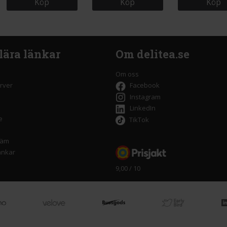
Köp
Köp
Köp
lära länkar
Om delitea.se
Om oss
rver
Facebook
Instagram
LinkedIn
e
TikTok
räm
änkar
9,00 / 10