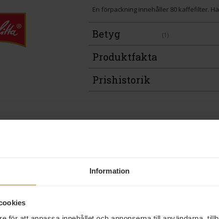
En förpackning innehåller 80 kaffefilter. Hä
Betyg
(1)
Produktfakta
Prishistorik
Andra köper även
Information
cookies
e för att anpassa innehållet och annonserna till användarna, tillh