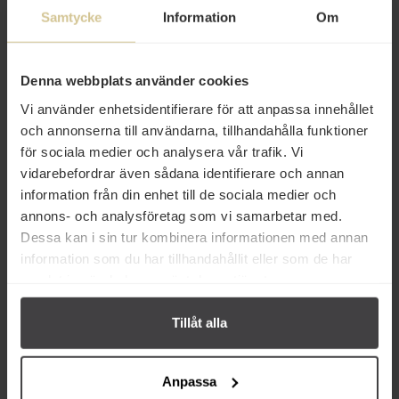
Samtycke
Information
Om
132 kr
42 kr
Denna webbplats använder cookies
Lykke Kaffegårdar Green Haze
Twinings Grönt Te & Citron
Vi använder enhetsidentifierare för att anpassa innehållet
20 tepåsar
Tepåsar 25-pack
och annonserna till användarna, tillhandahålla funktioner
för sociala medier och analysera vår trafik. Vi
Köp
Köp
vidarebefordrar även sådana identifierare och annan
information från din enhet till de sociala medier och
annons- och analysföretag som vi samarbetar med.
Dessa kan i sin tur kombinera informationen med annan
information som du har tillhandahållit eller som de har
samlat in när du har använt deras tjänster.
Från samma varumärke
Tillåt alla
Anpassa