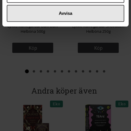
Avvisa
179 kr
119 kr
Lykke Kaffegårdar Bam Bam
Lykke Kaffegårdar Snövatten
Helböna 500g
Helböna 250g
Köp
Köp
Andra köper även
Eko
Eko