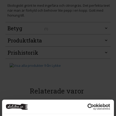
Ekologiskt grönt te med ingefära och citrongräs. Det perfekta teet
när man är förkyld och behöver lite pepp i en kopp. Gott med
honung till.
Betyg
(1)
Produktfakta
Prishistorik
Relaterade varor
Eko
Eko