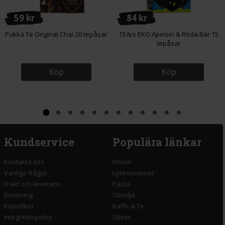
59 kr
84 kr
Pukka Te Original Chai 20 tepåsar
TEArs EKO Apelsin & Röda Bär 15
tepåsar
Köp
Köp
Kundservice
Populära länkar
Kontakta oss
Monin
Vanliga frågor
Lyxkonserver
Frakt och leverans
Pasta
Betalning
Olivolja
Köpvillkor
Kaffe & Te
Integritetspolicy
Oliver