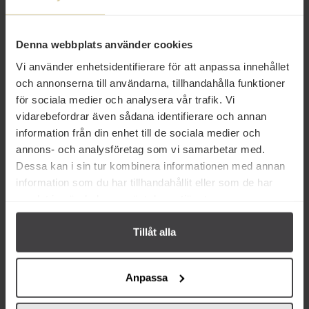
28 kr
34 kr
Hellmann's Ranch Sås 245ml
Hellmann's Real Mayonnaise
Denna webbplats använder cookies
400g
Vi använder enhetsidentifierare för att anpassa innehållet
och annonserna till användarna, tillhandahålla funktioner
Köp
Köp
för sociala medier och analysera vår trafik. Vi
vidarebefordrar även sådana identifierare och annan
information från din enhet till de sociala medier och
annons- och analysföretag som vi samarbetar med.
Dessa kan i sin tur kombinera informationen med annan
information som du har tillhandahållit eller som de har
Andra köper även
samlat in när du har använt deras tjänster.
Eko
Tillåt alla
Anpassa