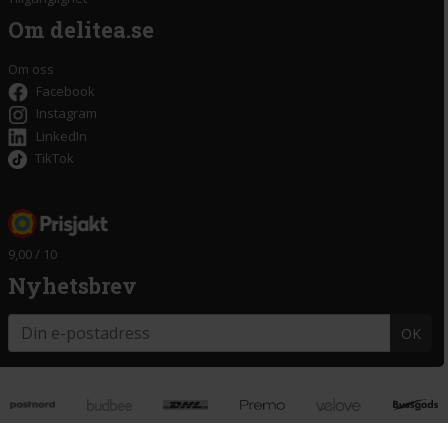
Om delitea.se
Om oss
Facebook
Instagram
LinkedIn
TikTok
9,00 / 10
Nyhetsbrev
OK