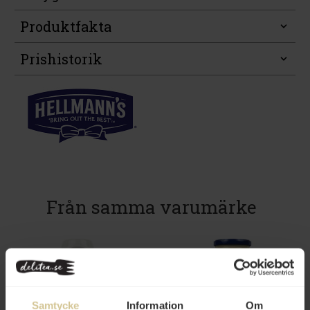
Produktfakta
Prishistorik
Från samma varumärke
Samtycke
Information
Om