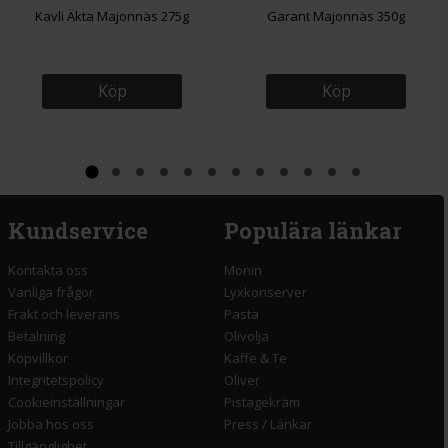
Kavli Äkta Majonnäs 275g
Garant Majonnäs 350g
Köp
Köp
Kundservice
Populära länkar
Kontakta oss
Monin
Vanliga frågor
Lyxkonserver
Frakt och leverans
Pasta
Betalning
Olivolja
Köpvillkor
Kaffe & Te
Integritetspolicy
Oliver
Cookieinställningar
Pistagekräm
Jobba hos oss
Press
/
Länkar
Tillgänglighet