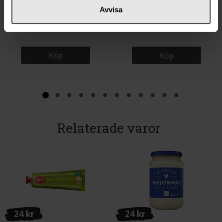
159 kr
26 kr
Avvisa
Sonnentor Syrup Ingefära &
Santa Maria Dillfrö 37g
Citron EKO 500ml
Köp
Köp
Relaterade varor
24 kr
24 kr