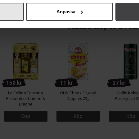
Anpassa
Andra köper även
150 kr
11 kr
27 kr
La Collina Toscana
OLW Cheez Orginal
Gullis Kols
Presentset Limone &
Dippmix 23g
Päronjuice 3
Limone
Köp
Köp
Köp