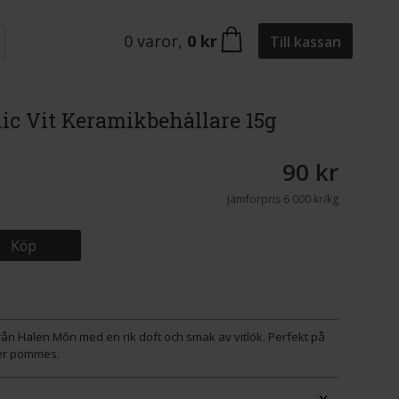
0
varor
,
0 kr
Till kassan
ic Vit Keramikbehållare 15g
90 kr
Jämförpris
6 000 kr/kg
Köp
från Halen Môn med en rik doft och smak av vitlök. Perfekt på
över pommes.