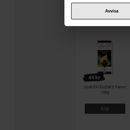
Avvisa
44 kr
Lindt EXCELLENCE Päron
100g
Köp