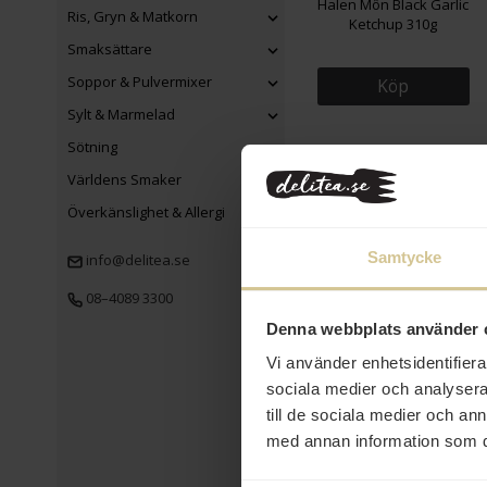
Halen Môn Black Garlic
Ris, Gryn & Matkorn
Ketchup 310g
Smaksättare
Soppor & Pulvermixer
Köp
Sylt & Marmelad
Sötning
Världens Smaker
Överkänslighet & Allergi
Samtycke
info@delitea.se
08–4089 3300
188 kr
Denna webbplats använder 
Halen Môn Pure Sea Salt
Vi använder enhetsidentifierar
Vit Keramikbehållare
sociala medier och analysera 
100g
till de sociala medier och a
Köp
med annan information som du 