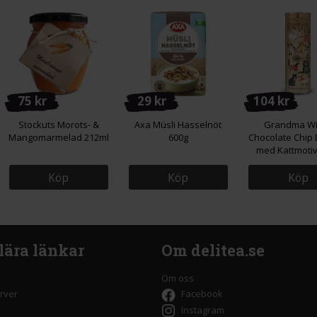
75 kr
29 kr
104 kr
Stockuts Morots- &
Axa Müsli Hasselnöt
Grandma Wi
Mangomarmelad 212ml
600g
Chocolate Chip 
med Kattmotiv
Köp
Köp
Köp
lära länkar
Om delitea.se
Om oss
rver
Facebook
Instagram