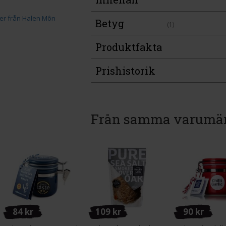
Betyg
(1)
Produktfakta
Prishistorik
Från samma varumä
84 kr
109 kr
90 kr