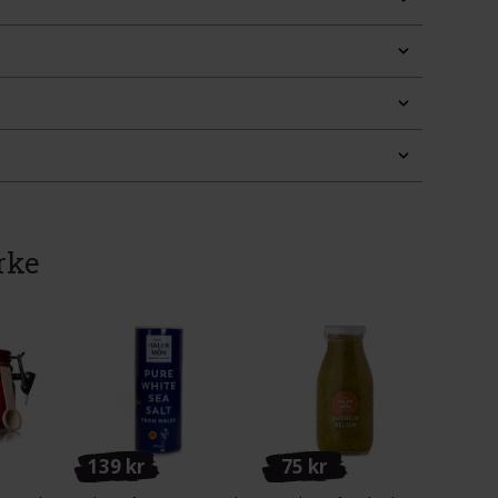
rke
139 kr
75 kr