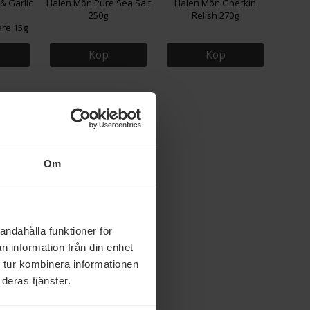
& Garlic
Halen Môn Pure Sea Salt
Halen Môn Gherkin
250g
Relish 270g
re 15g
Köp
Köp
Om
& Garlic
andahålla funktioner för
00g
n information från din enhet
 tur kombinera informationen
deras tjänster.