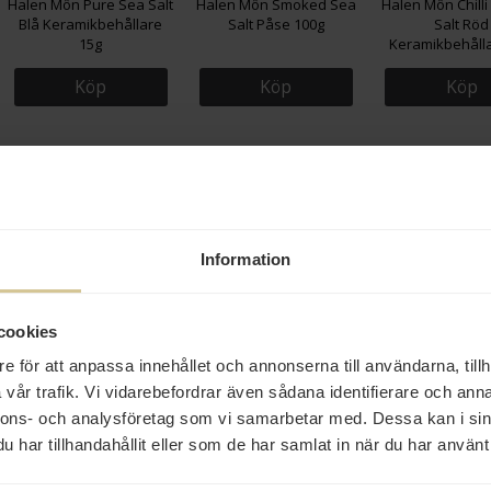
Halen Môn Pure Sea Salt
Halen Môn Smoked Sea
Halen Môn Chilli 
Blå Keramikbehållare
Salt Påse 100g
Salt Röd
15g
Keramikbehålla
Köp
Köp
Köp
Information
65 kr
62 kr
109 kr
cookies
Halen Môn Pure Sea Salt
Halen Môn Oak Smoked
Halen Môn Chilli 
e för att anpassa innehållet och annonserna till användarna, tillh
Påse 100g
Water 100ml
Salt Påse 1
vår trafik. Vi vidarebefordrar även sådana identifierare och anna
nnons- och analysföretag som vi samarbetar med. Dessa kan i sin
Köp
Köp
Köp
har tillhandahållit eller som de har samlat in när du har använt 