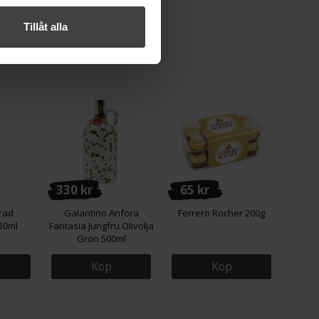
Tillåt alla
330 kr
65 kr
yrad
Galantino Anfora
Ferrero Rocher 200g
30ml
Fantasia Jungfru Olivolja
Grön 500ml
Köp
Köp