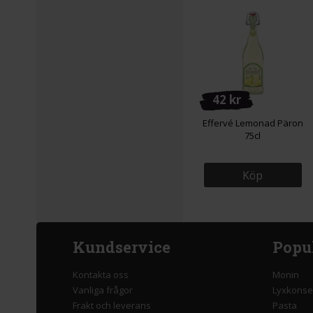
42 kr
Effervé Lemonad Päron
75cl
Köp
Kundservice
Popu
Kontakta oss
Monin
Vanliga frågor
Lyxkonse
Frakt och leverans
Pasta