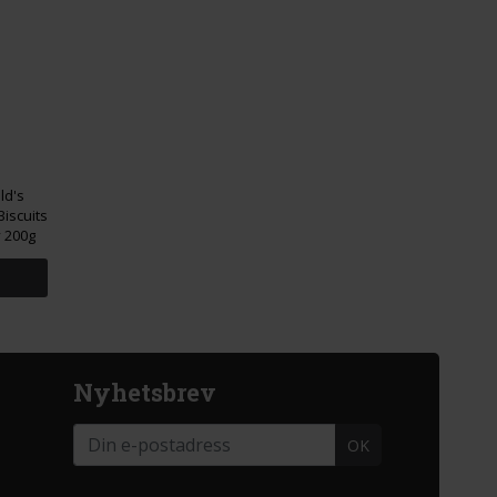
ld's
Biscuits
 200g
Nyhetsbrev
OK