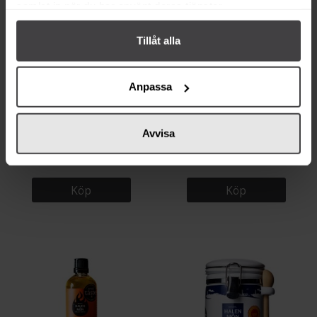
samlat in när du har använt deras tjänster.
Tillåt alla
Anpassa
90 kr
65 kr
Avvisa
Halen Môn Roasted Garlic Vit
Halen Môn Pure Sea Salt Påse
Keramikbehållare 15g
100g
Köp
Köp