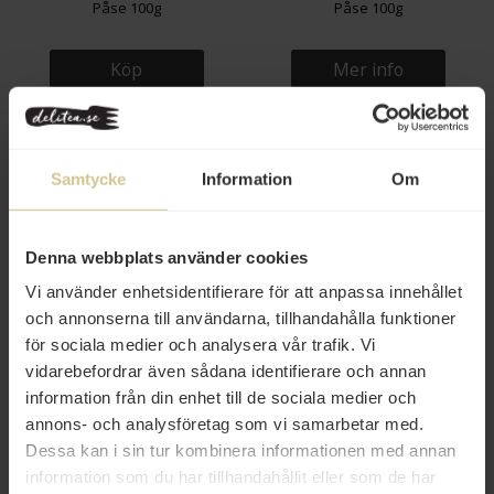
Påse 100g
Påse 100g
Köp
Mer info
Samtycke
Information
Om
Denna webbplats använder cookies
Vi använder enhetsidentifierare för att anpassa innehållet
139 kr
75 kr
och annonserna till användarna, tillhandahålla funktioner
för sociala medier och analysera vår trafik. Vi
Halen Môn Pure Sea Salt 250g
Halen Môn Gherkin Relish 270g
vidarebefordrar även sådana identifierare och annan
information från din enhet till de sociala medier och
annons- och analysföretag som vi samarbetar med.
Köp
Köp
Dessa kan i sin tur kombinera informationen med annan
information som du har tillhandahållit eller som de har