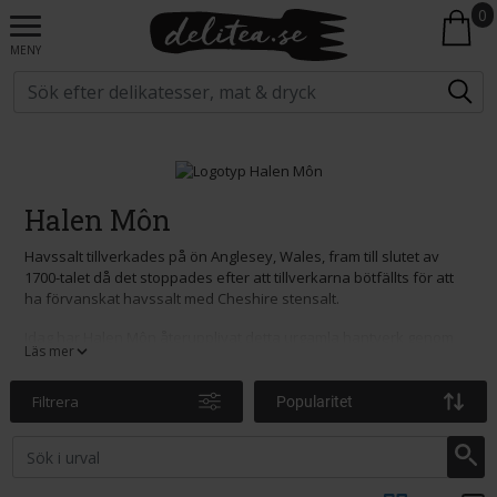
0
MENY
Halen Môn
Havssalt tillverkades på ön Anglesey, Wales, fram till slutet av
1700-talet då det stoppades efter att tillverkarna bötfällts för att
ha förvanskat havssalt med Cheshire stensalt.
Idag har Halen Môn återupplivat detta urgamla hantverk genom
Läs mer
att kombinera traditionell handskörd med helt ny teknik för att
producera de knapriga vita flingorna från Halen Môn, det perfekta
matsaltet. Till skillnad från föregångarna lägger de dock inte till
Filtrera
Popularitet
någonting.
Halen Môn är kända för sitt rena havssalt (ibland känt som
flinghavssalt), men säljer också mycket mer.