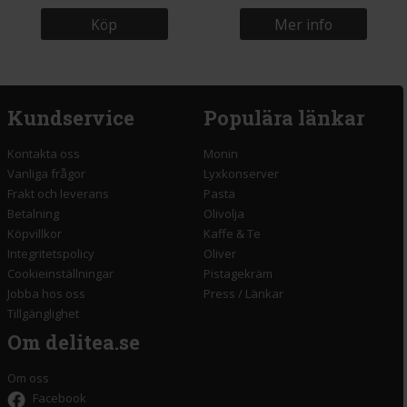
Köp
Mer info
Kundservice
Populära länkar
Kontakta oss
Monin
Vanliga frågor
Lyxkonserver
Frakt och leverans
Pasta
Betalning
Olivolja
Köpvillkor
Kaffe & Te
Integritetspolicy
Oliver
Cookieinställningar
Pistagekräm
Jobba hos oss
Press
/
Länkar
Tillgänglighet
Om delitea.se
Om oss
Facebook