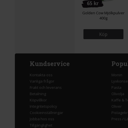
65 kr
Golden Cow Mjölkpulver
400g
Köp
Kundservice
Popu
Kontakta oss
Monin
Vanliga frågor
Lyxkonse
Frakt och leverans
Pasta
Betalning
Olivolja
Köpvillkor
Kaffe & T
Integritetspolicy
Oliver
Cookieinställningar
Pistagek
Jobba hos oss
Press
/
L
Tillgänglighet