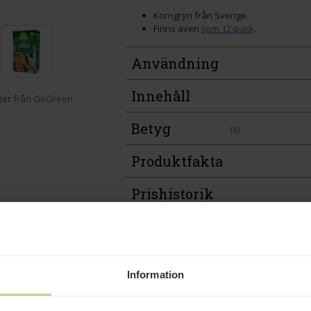
Korngryn från Sverige.
Finns även
som 12-pack
.
Användning
Innehåll
Betyg
(8)
Produktfakta
Prishistorik
Andra köper även
Information