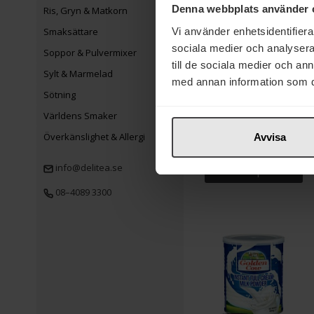
Eko
Denna webbplats använder 
Ris, Gryn & Matkorn
Vi använder enhetsidentifierar
Smaksättare
sociala medier och analysera 
Soppor & Pulvermixer
till de sociala medier och a
Sylt & Marmelad
med annan information som du 
19 kr
Sötning
Världens Smaker
Frebaco Svensk
Mathavre 400g
Överkänslighet & Allergi
Avvisa
info@delitea.se
Köp
08–4089 3300