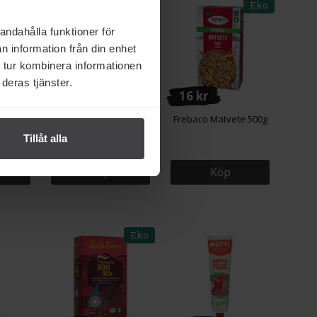
Eko
Eko
Eko
andahålla funktioner för
n information från din enhet
 tur kombinera informationen
deras tjänster.
137 kr
16 kr
rekross
Good Grains Bulgur av
Frebaco Matvete 500g
Korn 2kg
Tillåt alla
Köp
Köp
Eko