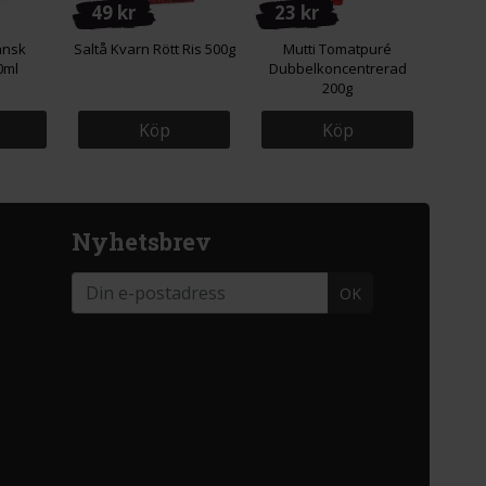
49 kr
23 kr
ansk
Saltå Kvarn Rött Ris 500g
Mutti Tomatpuré
0ml
Dubbelkoncentrerad
200g
Köp
Köp
Nyhetsbrev
OK