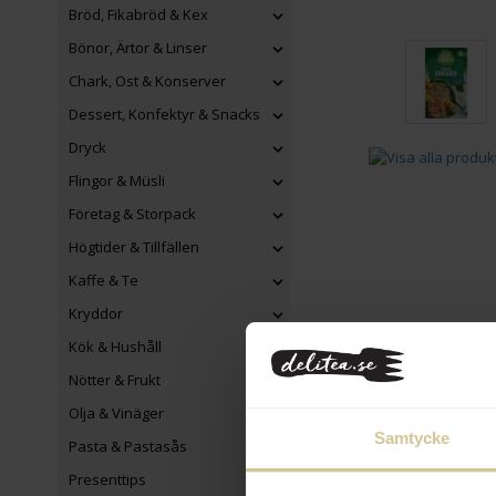
Bröd, Fikabröd & Kex
Bönor, Ärtor & Linser
Chark, Ost & Konserver
Dessert, Konfektyr & Snacks
Dryck
Flingor & Müsli
Företag & Storpack
Högtider & Tillfällen
Kaffe & Te
Kryddor
Kök & Hushåll
Nötter & Frukt
Olja & Vinäger
Samtycke
Pasta & Pastasås
Presenttips