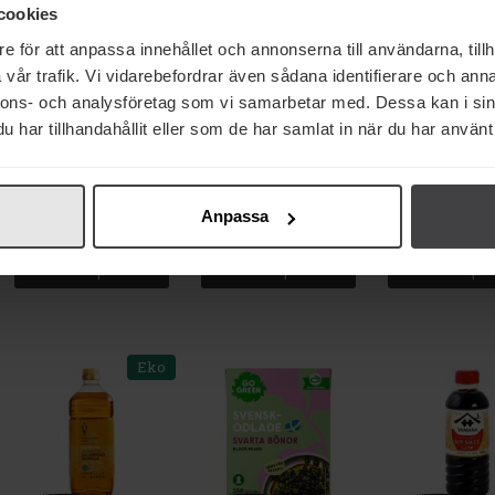
Eko
Eko
cookies
e för att anpassa innehållet och annonserna till användarna, tillh
vår trafik. Vi vidarebefordrar även sådana identifierare och anna
nnons- och analysföretag som vi samarbetar med. Dessa kan i sin
har tillhandahållit eller som de har samlat in när du har använt 
23 kr
27 kr
27 kr
Saltå Kvarn
Garant Ekologiska Röda
Saltå Kvarn Hav
Fyrkornskross 550g
Linser 500g
550g
Anpassa
Köp
Köp
Köp
Eko