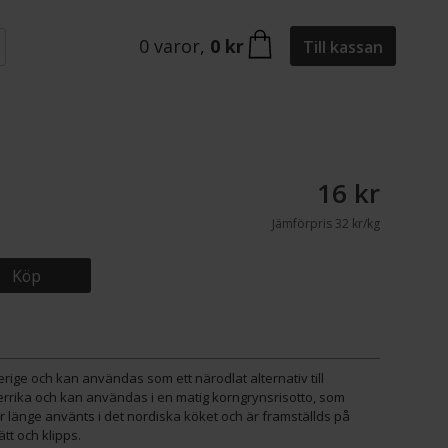
0
varor
,
0 kr
Till kassan
16 kr
Jämförpris
32 kr/kg
Köp
ige och kan användas som ett närodlat alternativ till
errika och kan användas i en matig korngrynsrisotto, som
r länge använts i det nordiska köket och är framställds på
ätt och klipps.