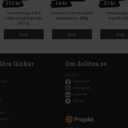
113 kr
14 kr
37 kr
Gunnarshögs Gård
GoGreen Svenskodlade
Yamasa Jap
Kallpressad Rapsolja
Svarta Bönor 380g
Sojasås 50
EKO 2L
Köp
Köp
Köp
lära länkar
Om delitea.se
Om oss
rver
Facebook
Instagram
LinkedIn
e
TikTok
räm
änkar
9,00 / 10