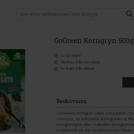
GoGreen Korngryn 500g
12 st i lager
Skickas från oss idag
Fri frakt från 499 kr
Beskrivning
GoGreens Korngryn odlas och packas i Sver
couscous, ris och pasta. Korngrynen är fib
korngrynsgröt eller i salladen. Korngryn ha
traditionellt vis, där de hela kornen slipas l