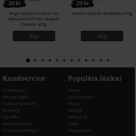
30 kr
23 kr
Rega Pelati Pomodoro San
Fiorelli Pastasås Arrabbiata 350g
Marzano DOP Hela Skalade
Tomater 400g
Köp
Köp
Kundservice
Populära länkar
Kontakta oss
Monin
Vanliga frågor
Lyxkonserver
Frakt och leverans
Pasta
Betalning
Olivolja
Köpvillkor
Kaffe & Te
Integritetspolicy
Oliver
Cookieinställningar
Pistagekräm