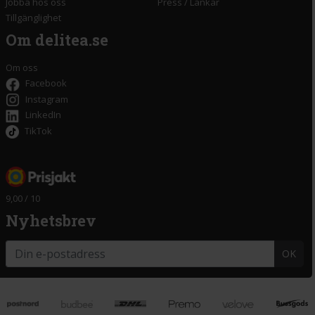
Jobba hos oss
Press
/
Länkar
Tillgänglighet
Om delitea.se
Om oss
Facebook
Instagram
LinkedIn
TikTok
9,00 / 10
Nyhetsbrev
OK