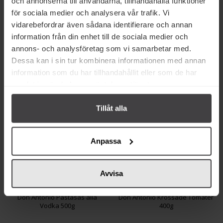
och annonserna till användarna, tillhandahålla funktioner
för sociala medier och analysera vår trafik. Vi
56 kr
43 kr
vidarebefordrar även sådana identifierare och annan
Don Antonio Pastasås
Don Antonio Pastasås La Bella
information från din enhet till de sociala medier och
Marinara 500g
Italiana 320 ml
annons- och analysföretag som vi samarbetar med.
Dessa kan i sin tur kombinera informationen med annan
Köp
Mer info
information som du har tillhandahållit eller som de har
samlat in när du har använt deras tjänster.
Tillåt alla
Anpassa
Avvisa
62 kr
19 kr
Don Antonio Pastasås alla
Don Antonio Krossade Tomater
Vodka 500g
400g