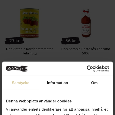
27 kr
56 kr
Don Antonio Körsbärstomater
Don Antonio Pastasås Toscana
Hela 400g
500g
Köp
Köp
Samtycke
Information
Om
Denna webbplats använder cookies
Vi använder enhetsidentifierare för att anpassa innehållet