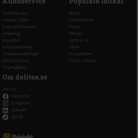
Kundservice
Populära länkar
Kontakta oss
Monin
Vanliga frågor
Lyxkonserver
Frakt och leverans
Pasta
Betalning
Olivolja
Köpvillkor
Kaffe & Te
Integritetspolicy
Oliver
Cookieinställningar
Pistagekräm
Jobba hos oss
Press
/
Länkar
Tillgänglighet
Om delitea.se
Om oss
Facebook
Instagram
LinkedIn
TikTok