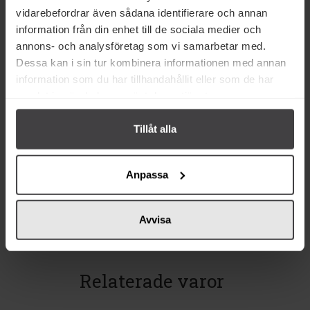
vidarebefordrar även sådana identifierare och annan
information från din enhet till de sociala medier och
annons- och analysföretag som vi samarbetar med.
Dessa kan i sin tur kombinera informationen med annan
information som du har tillhandahållit eller som de har
samlat in när du har använt deras tjänster.
23 kr
43 kr
Dansukker Vaniljsocker 140g
Dansukker Strösocker 2kg
Tillåt alla
Anpassa
Köp
Köp
Avvisa
Relaterade varor