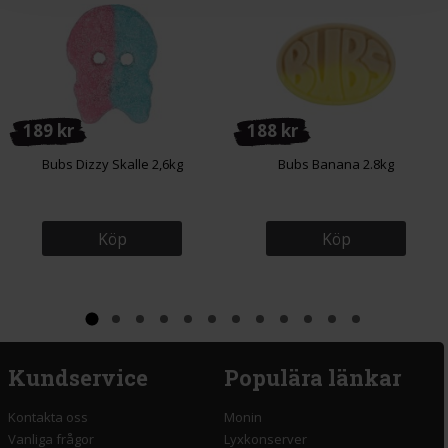
189 kr
188 kr
Bubs Dizzy Skalle 2,6kg
Bubs Banana 2.8kg
Köp
Köp
Kundservice
Populära länkar
Kontakta oss
Monin
Vanliga frågor
Lyxkonserver