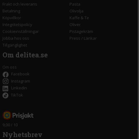
Frakt och leverans
Pasta
Betalning
Olivolja
Köpvillkor
Kaffe & Te
Integritetspolicy
Oliver
Cookieinställningar
Pistagekräm
Jobba hos oss
Press
/
Länkar
Tillgänglighet
Om delitea.se
Om oss
Facebook
Instagram
LinkedIn
TikTok
9,00 / 10
Nyhetsbrev