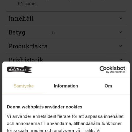
hållbarhet.
Innehåll
Betyg
(1)
Produktfakta
Prishistorik
Samtycke
Information
Om
Denna webbplats använder cookies
Vi använder enhetsidentifierare för att anpassa innehållet
Från samma varumärke
och annonserna till användarna, tillhandahålla funktioner
för sociala medier och analysera vår trafik. Vi