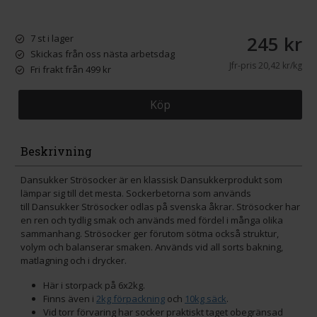
245 kr
7 st i lager
Skickas från oss nästa arbetsdag
Jfr-pris
20,42 kr/kg
Fri frakt från 499 kr
Köp
Beskrivning
Dansukker Strösocker är en klassisk Dansukkerprodukt som
lämpar sig till det mesta. Sockerbetorna som används
till Dansukker Strösocker odlas på svenska åkrar. Strösocker har
en ren och tydlig smak och används med fördel i många olika
sammanhang. Strösocker ger förutom sötma också struktur,
volym och balanserar smaken. Används vid all sorts bakning,
matlagning och i drycker.
Här i storpack på 6x2kg.
Finns även i
2kg förpackning
och
10kg säck
.
Vid torr förvaring har socker praktiskt taget obegränsad