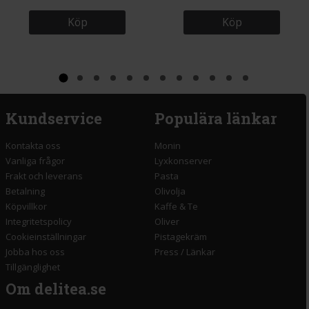
Köp
Köp
Kundservice
Populära länkar
Kontakta oss
Monin
Vanliga frågor
Lyxkonserver
Frakt och leverans
Pasta
Betalning
Olivolja
Köpvillkor
Kaffe & Te
Integritetspolicy
Oliver
Cookieinställningar
Pistagekräm
Jobba hos oss
Press
/
Länkar
Tillgänglighet
Om delitea.se