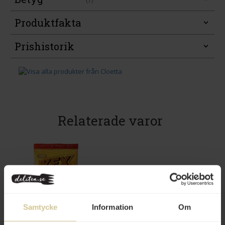
(7)
Produktfakta
Prishistorik
Relaterade varor
28 kr
20 kr
Samtycke
Information
Om
Cloetta Kexchoklad Mini Påse
Lotus Biscoff Milk Chocolate 150g