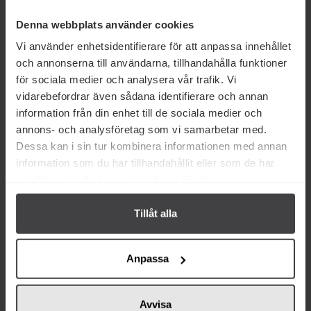
156g
Denna webbplats använder cookies
Vi använder enhetsidentifierare för att anpassa innehållet
Köp
Köp
och annonserna till användarna, tillhandahålla funktioner
för sociala medier och analysera vår trafik. Vi
vidarebefordrar även sådana identifierare och annan
information från din enhet till de sociala medier och
annons- och analysföretag som vi samarbetar med.
Dessa kan i sin tur kombinera informationen med annan
Från samma varumärke
information som du har tillhandahållit eller som de har
samlat in när du har använt deras tjänster.
Tillåt alla
Anpassa
18 kr
30 kr
Cloetta Kexchoklad 100g
Cloetta Bridge Original 180g
Avvisa