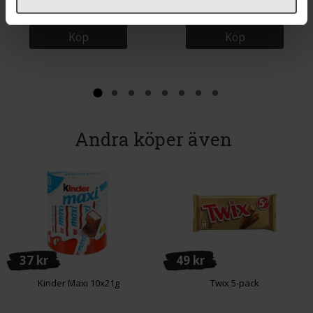
Köp
Köp
Andra köper även
37 kr
49 kr
Kinder Maxi 10x21g
Twix 5-pack