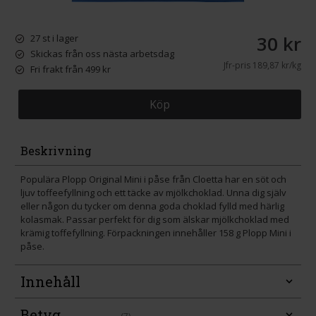
30 kr
27 st i lager
Skickas från oss nästa arbetsdag
Jfr-pris
189,87 kr/kg
Fri frakt från 499 kr
Köp
Beskrivning
Populära Plopp Original Mini i påse från Cloetta har en söt och
ljuv toffeefyllning och ett täcke av mjölkchoklad. Unna dig själv
eller någon du tycker om denna goda choklad fylld med härlig
kolasmak. Passar perfekt för dig som älskar mjölkchoklad med
krämig toffefyllning. Förpackningen innehåller 158 g Plopp Mini i
påse.
Innehåll
Betyg