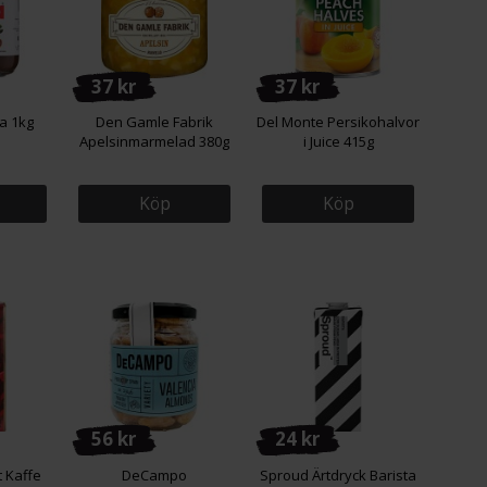
37 kr
37 kr
la 1kg
Den Gamle Fabrik
Del Monte Persikohalvor
Apelsinmarmelad 380g
i Juice 415g
Köp
Köp
56 kr
24 kr
t Kaffe
DeCampo
Sproud Ärtdryck Barista