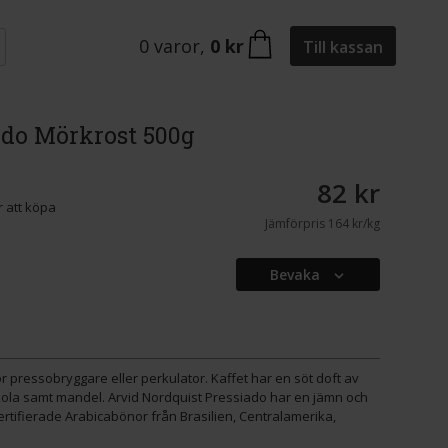
0
varor
,
0 kr
Till kassan
ado Mörkrost 500g
82 kr
 att köpa
Jämförpris
164 kr/kg
Bevaka
ör pressobryggare eller perkulator. Kaffet har en söt doft av
kola samt mandel. Arvid Nordquist Pressiado har en jämn och
rtifierade Arabicabönor från Brasilien, Centralamerika,