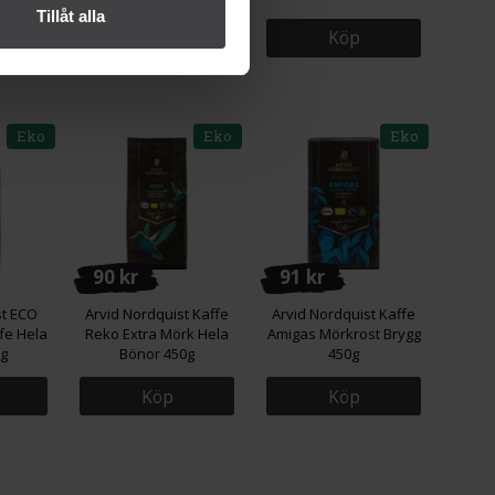
Tillåt alla
Köp
Köp
Eko
Eko
Eko
90 kr
91 kr
st ECO
Arvid Nordquist Kaffe
Arvid Nordquist Kaffe
fe Hela
Reko Extra Mörk Hela
Amigas Mörkrost Brygg
0g
Bönor 450g
450g
Köp
Köp