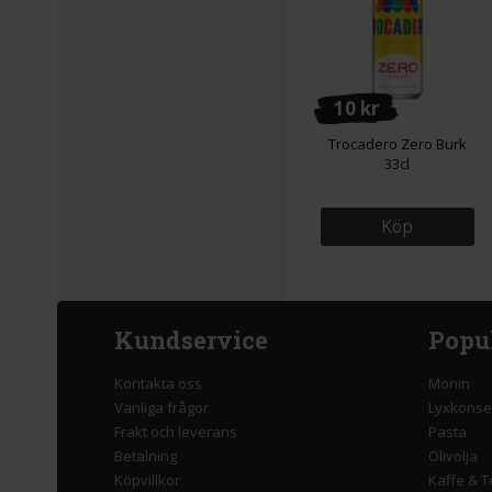
10 kr
Trocadero Zero Burk
33cl
Köp
Kundservice
Popu
Kontakta oss
Monin
Vanliga frågor
Lyxkonse
Frakt och leverans
Pasta
Betalning
Olivolja
Köpvillkor
Kaffe & T