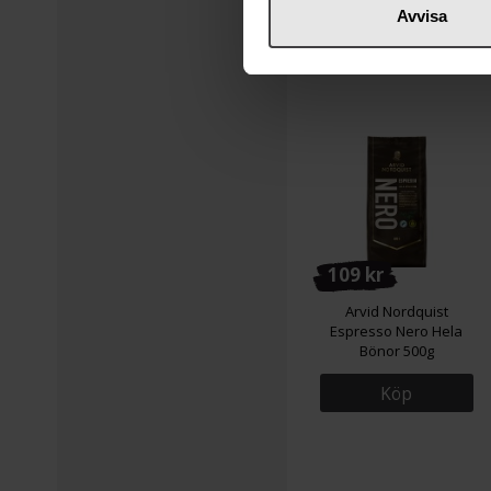
Avvisa
Köp
109 kr
Arvid Nordquist
Espresso Nero Hela
Bönor 500g
Köp