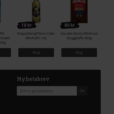
18 kr
80 kr
ffè
Kopparberg Päron Cider
Gevalia Ebony Mörkrost
inmalet
Alkoholfri 1,5L
Bryggkaffe 450g
250g
Köp
Köp
Nyhetsbrev
OK