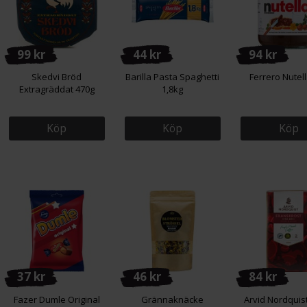
99 kr
44 kr
94 kr
Skedvi Bröd
Barilla Pasta Spaghetti
Ferrero Nutel
Extragräddat 470g
1,8kg
Köp
Köp
Köp
37 kr
46 kr
84 kr
Fazer Dumle Original
Grännaknäcke
Arvid Nordquis