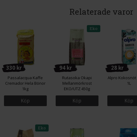
Relaterade varor
Eko
330 kr
94 kr
28 kr
Passalacqua Kaffe
Rutasoka Okapi
Alpro Kokosnöt 
Cremador Hela Bönor
Mellanmörkrost
1L
1kg
EKO/UTZ 450g
Köp
Köp
Köp
Eko