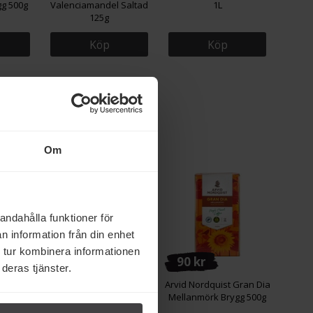
gg 500g
Valenciamandel Saltad
1L
125g
Köp
Köp
rke
Om
Eko
Eko
andahålla funktioner för
n information från din enhet
 tur kombinera informationen
103 kr
90 kr
deras tjänster.
t Kaffe
Arvid Nordquist
Arvid Nordquist Gran Dia
t Hela
Espresso Giusto Hela
Mellanmörk Brygg 500g
0g
Bönor 500g