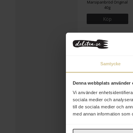
Marsipanbröd Original
40g
Köp
Samtycke
Denna webbplats använder 
Vi använder enhetsidentifierar
sociala medier och analysera 
till de sociala medier och a
90 kr
med annan information som du 
Arvid Nordquist Kaffe
Mellanrost Brygg 500g