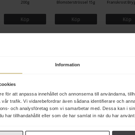
200g
Blomsterströssel 15g
Franskrost Bry
Köp
Köp
Köp
Från samma varumä
Information
Eko
cookies
e för att anpassa innehållet och annonserna till användarna, tillh
vår trafik. Vi vidarebefordrar även sådana identifierare och anna
nnons- och analysföretag som vi samarbetar med. Dessa kan i sin
94 kr
94 kr
91 kr
har tillhandahållit eller som de har samlat in när du har använt 
Arvid Nordquist ECO
Arvid Nordquist Gran Dia
Arvid Nordquis
Mellanmörk Kaffe Brygg
Mellanmörk Hela Bönor
Amigas Mörkros
450g
500g
Bönor 45