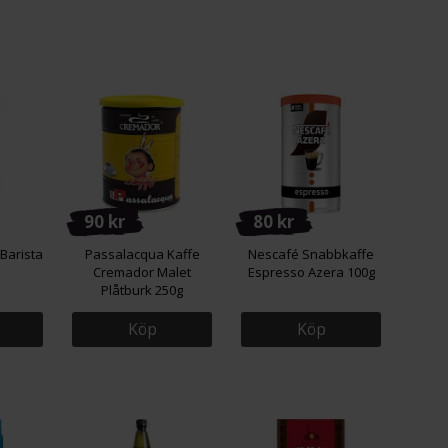
90 kr
80 kr
Barista
Passalacqua Kaffe
Nescafé Snabbkaffe
Cremador Malet
Espresso Azera 100g
Plåtburk 250g
Köp
Köp