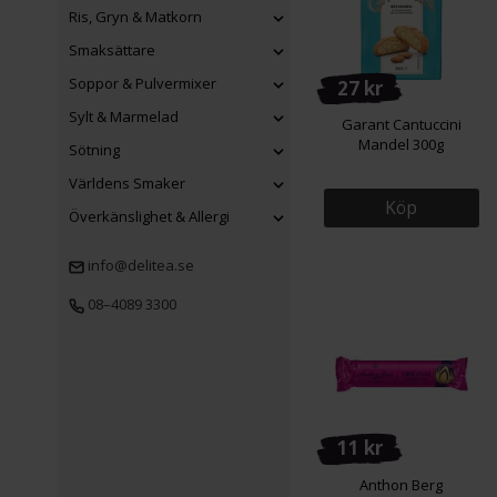
Ris, Gryn & Matkorn
Smaksättare
Soppor & Pulvermixer
27 kr
Sylt & Marmelad
Garant Cantuccini
Mandel 300g
Sötning
Världens Smaker
Köp
Överkänslighet & Allergi
info@delitea.se
08–4089 3300
11 kr
Anthon Berg