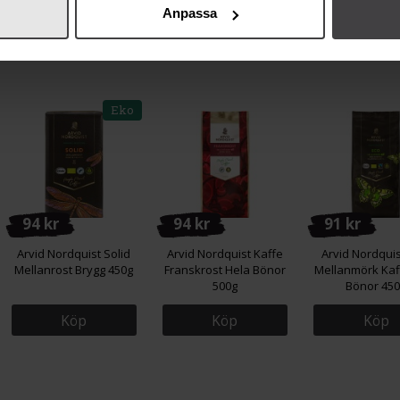
Anpassa
Köp
Köp
Köp
Eko
94 kr
94 kr
91 kr
Arvid Nordquist Solid
Arvid Nordquist Kaffe
Arvid Nordqui
Mellanrost Brygg 450g
Franskrost Hela Bönor
Mellanmörk Kaf
500g
Bönor 45
Köp
Köp
Köp