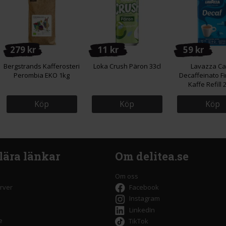
279 kr
11 kr
59 kr
Bergstrands Kafferosteri
Loka Crush Päron 33cl
Lavazza Ca
Perombia EKO 1kg
Decaffeinato F
Kaffe Refill 
Köp
Köp
Köp
lära länkar
Om delitea.se
Om oss
rver
Facebook
Instagram
LinkedIn
e
TikTok