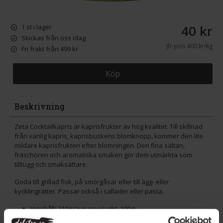
40 kr
1 st i lager
Skickas från oss idag
Jfr-pris
400 kr/kg
Fri frakt från 499 kr
Köp
Beskrivning
Zeta Cocktailkapris är kaprisfrukter av hög kvalitet. Till skillnad
från vanlig kapris, kaprisbuskens blomknopp, kommer den lite
mildare kaprisfrukten efter blomningen. Den fina sältan,
fräschören och aromatiska smaken gör dem utmärkta som
tilltugg och smaksättare.
Goda till grillad fisk, på smörgåsar eller till ägg- eller
kycklingrätter. Passar också i sallader eller pasta.
Innehåll: 210g (avrunnen vikt: 100g)