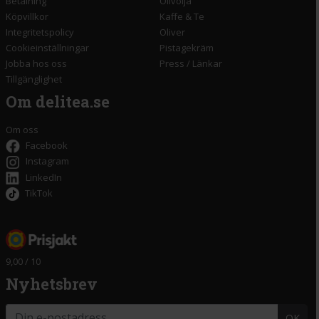
Betalning
Olivolja
Köpvillkor
Kaffe & Te
Integritetspolicy
Oliver
Cookieinställningar
Pistagekräm
Jobba hos oss
Press
/
Länkar
Tillgänglighet
Om delitea.se
Om oss
Facebook
Instagram
LinkedIn
TikTok
9,00 / 10
Nyhetsbrev
OK