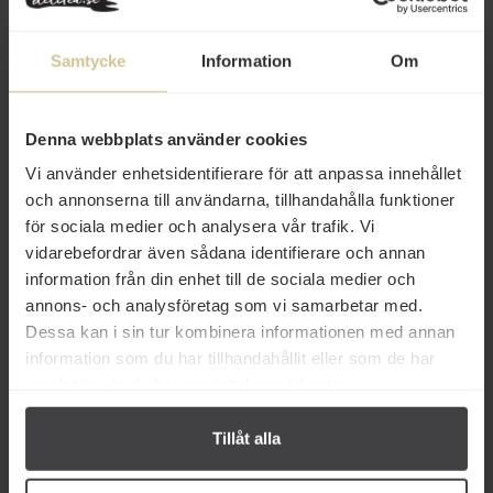
Innehåll
Samtycke
Information
Om
Betyg
Produktfakta
Denna webbplats använder cookies
Vi använder enhetsidentifierare för att anpassa innehållet
Prishistorik
och annonserna till användarna, tillhandahålla funktioner
för sociala medier och analysera vår trafik. Vi
vidarebefordrar även sådana identifierare och annan
information från din enhet till de sociala medier och
annons- och analysföretag som vi samarbetar med.
Dessa kan i sin tur kombinera informationen med annan
information som du har tillhandahållit eller som de har
samlat in när du har använt deras tjänster.
Andra köper även
Tillåt alla