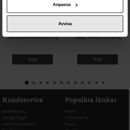
Anpassa
Avvisa
29 kr
75 kr
Zeta Kapris Medelstora 220g
Callipo Tonfisk i Olja 3x80g
Köp
Köp
Kundservice
Populära länkar
Kontakta oss
Monin
Vanliga frågor
Lyxkonserver
Frakt och leverans
Pasta