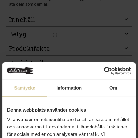
äta dem som dem är.
Innehåll
Betyg
(1)
Produktfakta
Prishistorik
Samtycke
Information
Om
Denna webbplats använder cookies
Vi använder enhetsidentifierare för att anpassa innehållet
Från samma varumärke
och annonserna till användarna, tillhandahålla funktioner
för sociala medier och analysera vår trafik. Vi