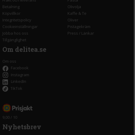
Frakt och leverans
Pasta
Betalning
Olivolja
Köpvillkor
Kaffe & Te
Integritetspolicy
Oliver
Cookieinställningar
Pistagekräm
Jobba hos oss
Press
/
Länkar
Tillgänglighet
Om delitea.se
Om oss
Facebook
Instagram
LinkedIn
TikTok
9,00 / 10
Nyhetsbrev