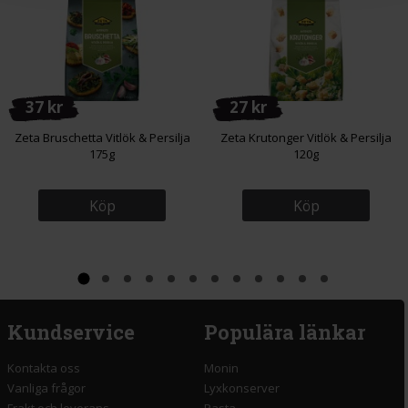
37 kr
27 kr
Zeta Bruschetta Vitlök & Persilja
Zeta Krutonger Vitlök & Persilja
175g
120g
Köp
Köp
Kundservice
Populära länkar
Kontakta oss
Monin
Vanliga frågor
Lyxkonserver