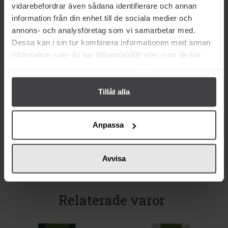
Eko
Eko
vidarebefordrar även sådana identifierare och annan
information från din enhet till de sociala medier och
annons- och analysföretag som vi samarbetar med.
Dessa kan i sin tur kombinera informationen med annan
information som du har tillhandahållit eller som de har
samlat in när du har använt deras tjänster.
18 kr
18 kr
Zeta Ekologiska Stora Vita Bönor
Zeta Kikärtor Ekologiska 380g
Tillåt alla
380g
Köp
Köp
Anpassa
Avvisa
Relaterade varor