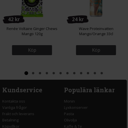
42 kr
24 kr
Renée Voltaire Ginger Chews
Wave Proteinvatten
Mango 120g
Mango/Orange 33cl
Köp
Köp
Kundservice
Populära länkar
Kontakta oss
Monin
Vanliga frågor
Lyxkonserver
Frakt och leverans
Pasta
Betalning
Olivolja
Köpvillkor
Kaffe & Te