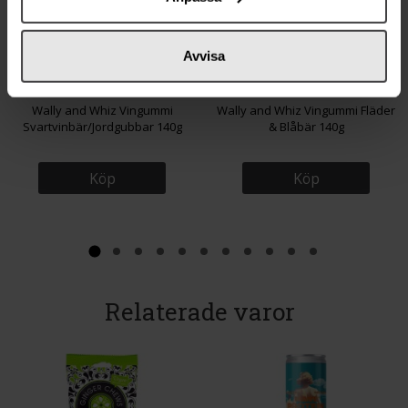
Avvisa
94 kr
94 kr
Wally and Whiz Vingummi
Wally and Whiz Vingummi Fläder
Svartvinbär/Jordgubbar 140g
& Blåbär 140g
Köp
Köp
Relaterade varor