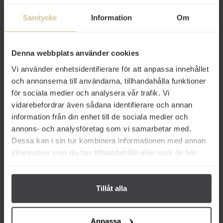
Samtycke
Information
Om
27 kr
65 kr
Denna webbplats använder cookies
Vi använder enhetsidentifierare för att anpassa innehållet
Le Tribute Ginger Beer 200ml
San Pellegrino Acqua Tonica
Oakwood Extract 4x20cl
och annonserna till användarna, tillhandahålla funktioner
för sociala medier och analysera vår trafik. Vi
vidarebefordrar även sådana identifierare och annan
Köp
Köp
information från din enhet till de sociala medier och
annons- och analysföretag som vi samarbetar med.
Dessa kan i sin tur kombinera informationen med annan
information som du har tillhandahållit eller som de har
samlat in när du har använt deras tjänster.
Från samma varumärke
Tillåt alla
Anpassa