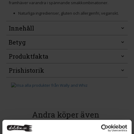
framhäver varandra i spännande smakkombinationer.
Naturliga ingredienser, gluten och allergenfri, veganskt.
Innehåll
Betyg
Produktfakta
Prishistorik
Andra köper även