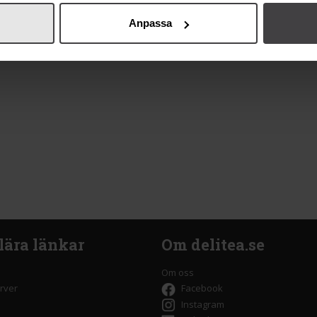
Anpassa
lära länkar
Om delitea.se
Om oss
rver
Facebook
Instagram