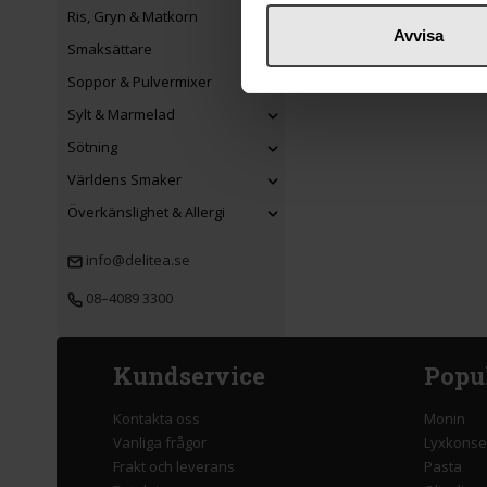
Ris, Gryn & Matkorn
Avvisa
Smaksättare
Soppor & Pulvermixer
Sylt & Marmelad
Sötning
Världens Smaker
Överkänslighet & Allergi
info@delitea.se
08–4089 3300
Kundservice
Popu
Kontakta oss
Monin
Vanliga frågor
Lyxkonse
Frakt och leverans
Pasta