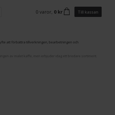
0
varor
,
0 kr
Till kassan
te att förbättra tillverkningen, bearbetningen och
ningen av malet kaffe, men erbjuder idag ett bredare sortiment.