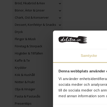
Bröd, Fikabröd & Kex
Bönor, Ärtor & Linser
Chark, Ost & Konserver
Dessert, Konfektyr & Snacks
Dryck
Flingor & Müsli
Företag & Storpack
Högtider & Tillfällen
Samtycke
Kaffe & Te
Kryddor
Denna webbplats använder 
Kök & Hushåll
Vi använder enhetsidentifierar
Nötter & Frukt
sociala medier och analysera 
Olja & Vinäger
till de sociala medier och a
med annan information som du 
Pasta & Pastasås
Presenttips