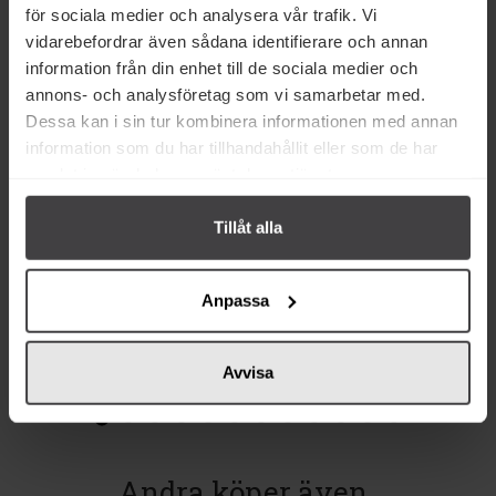
Relaterade varor
för sociala medier och analysera vår trafik. Vi
vidarebefordrar även sådana identifierare och annan
Eko
information från din enhet till de sociala medier och
annons- och analysföretag som vi samarbetar med.
Dessa kan i sin tur kombinera informationen med annan
information som du har tillhandahållit eller som de har
samlat in när du har använt deras tjänster.
56 kr
44 kr
Tillåt alla
Alce Nero Mörk Choklad 75% 100g
Lindt EXCELLENCE 70% Kakao
Mörk Choklad 100g
Anpassa
Köp
Köp
Avvisa
Andra köper även