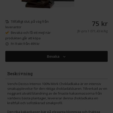
75 kr
Tillfälligt slut, på väg från
leverantör
Jfr-pris
1 071,43 kr/kg
Bevaka och få ett mejl när
produkten går att köpa
Fri frakt från 499 kr
Bevaka
Beskrivning
Venchi Deciso Intenso 100% Mörk Chokladkaka är en intensiv
smakupplevelse för den riktiga chokladälskaren. Tillverkad av en
noggrant utvald blandning av de finaste kakaomassorna från
världens bästa plantager, levererar denna chokladkaka en
kraftfull och sofistikerad smakprofil.
Den rika kakaobasen bär på eleganta blommiga och fruktiga