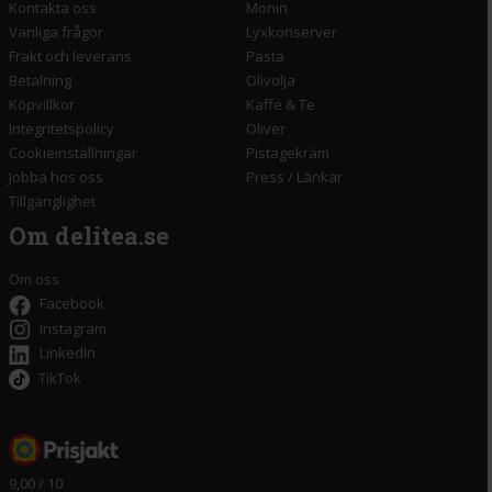
Kontakta oss
Monin
Vanliga frågor
Lyxkonserver
Frakt och leverans
Pasta
Betalning
Olivolja
Köpvillkor
Kaffe & Te
Integritetspolicy
Oliver
Cookieinställningar
Pistagekräm
Jobba hos oss
Press
/
Länkar
Tillgänglighet
Om delitea.se
Om oss
Facebook
Instagram
LinkedIn
TikTok
9,00 / 10