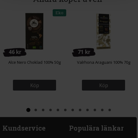
Eko
46 kr
71 kr
Alce Nero Choklad 100% 50g
Valrhona Araguani 100% 70g
Köp
Köp
Kundservice
Populära länkar