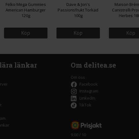
Felko Mega Gummies
Dave & Jon's
Maison Bré
American Hamburger
Passionsfrukt Torkad
Canistrelli Pr
120g
100g
Herbes 18
Köp
Köp
Köp
lära länkar
Om delitea.se
Om oss
rver
Facebook
Instagram
LinkedIn
e
TikTok
räm
änkar
9,00 / 10