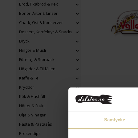
Bröd, Fikabröd & Kex
Bönor, Ärtor & Linser
Chark, Ost & Konserver
Dessert, Konfektyr & Snacks
Dryck
Flingor & Müsli
Företag & Storpack
Högtider & Tillfällen
Kaffe & Te
Kryddor
Kök & Hushåll
Nötter & Frukt
Olja & Vinäger
Samtycke
Pasta & Pastasås
Presenttips