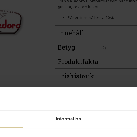
Från Valledoro i Lombardiet som har funni
grissini, kex och kakor.
Påsen innehåller ca 50st.
Innehåll
Betyg
(2)
Produktfakta
Prishistorik
Andra köper även
Information