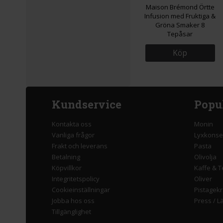
Maison Brémond Örtte
Infusion med Fruktiga &
Gröna Smaker 8
Tepåsar
Köp
Kundservice
Popu
Kontakta oss
Monin
Vanliga frågor
Lyxkonse
Frakt och leverans
Pasta
Betalning
Olivolja
Köpvillkor
Kaffe & T
Integritetspolicy
Oliver
Cookieinställningar
Pistagek
Jobba hos oss
Press
/
L
Tillgänglighet