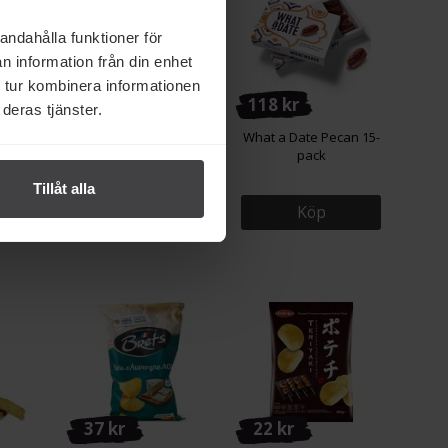
andahålla funktioner för
n information från din enhet
 tur kombinera informationen
132 kr
118 kr
deras tjänster.
Basilika
Börslycke Gård
What a Date Pecan 15-
g
Örtagårdsdressing
pack
200ml
Tillåt alla
Köp
Köp
37 kr
22 kr