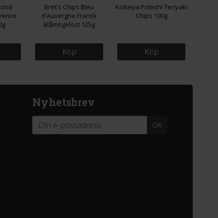
mond
Bret's Chips Bleu
Koikeya Potechi Teriyaki
ovence
d'Auvergne Fransk
Chips 100g
0g
Blåmögelost 125g
Köp
Köp
Nyhetsbrev
OK