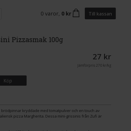
0
varor
,
0 kr
Till kassan
sini Pizzasmak 100g
27 kr
Jämförpris
270 kr/kg
Köp
ga brödpinnar kryddade med tomatpulver och en touch av
aliensk pizza Margherita. Dessa mini-grissinis från Zufi är