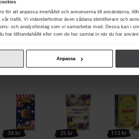
cookies
e för att anpassa innehållet och annonserna till användarna, tillh
vår trafik. Vi vidarebefordrar även sådana identifierare och anna
nnons- och analysföretag som vi samarbetar med. Dessa kan i sin
122 kr
29 kr
29 kr
har tillhandahållit eller som de har samlat in när du har använt 
Galantino "Fucking
Garant Kapris Cocktail
Zenmi Tofu med 
Basil" Olivolja med
370g
EKO 175
Basilika 50ml
Anpassa
Köp
Köp
Köp
38 kr
25 kr
113 kr