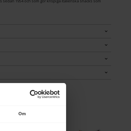
ts sedan 1954 och som gör krispiga italienska snacks som
Om
Eko