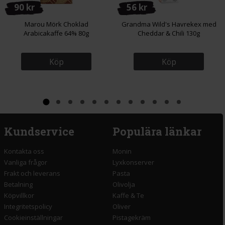
90 kr
56 kr
Marou Mörk Choklad
Grandma Wild's Havrekex med
Arabicakaffe 64% 80g
Cheddar & Chili 130g
Köp
Köp
Kundservice
Populära länkar
Kontakta oss
Monin
Vanliga frågor
Lyxkonserver
Frakt och leverans
Pasta
Betalning
Olivolja
Köpvillkor
Kaffe & Te
Integritetspolicy
Oliver
Cookieinställningar
Pistagekräm