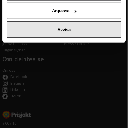
Vanliga frågor
Lyxkonserver
Anpassa
Frakt och leverans
Pasta
Betalning
Olivolja
Köpvillkor
Kaffe & Te
Avvisa
Integritetspolicy
Oliver
Cookieinställningar
Pistagekräm
Jobba hos oss
Press
/
Länkar
Tillgänglighet
Om delitea.se
Om oss
Facebook
Instagram
LinkedIn
TikTok
9,00 / 10