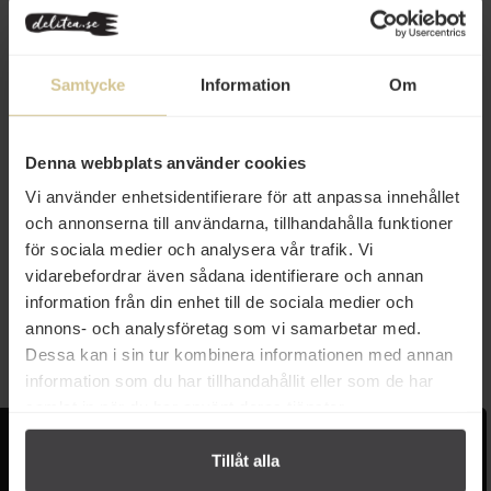
Samtycke
Information
Om
Denna webbplats använder cookies
Vi använder enhetsidentifierare för att anpassa innehållet
46 kr
och annonserna till användarna, tillhandahålla funktioner
för sociala medier och analysera vår trafik. Vi
Törsjöväxt Ekologiskt Havreris
950g
vidarebefordrar även sådana identifierare och annan
information från din enhet till de sociala medier och
annons- och analysföretag som vi samarbetar med.
Köp
Dessa kan i sin tur kombinera informationen med annan
information som du har tillhandahållit eller som de har
samlat in när du har använt deras tjänster.
Kundservice
Populära länkar
Tillåt alla
Kontakta oss
Monin