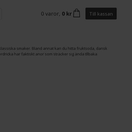
0
varor
,
0 kr
Till kassan
klassiska smaker. Bland annat kan du hitta fruktsoda, dansk
erdricka har faktiskt anor som sträcker sig ända tllbaka