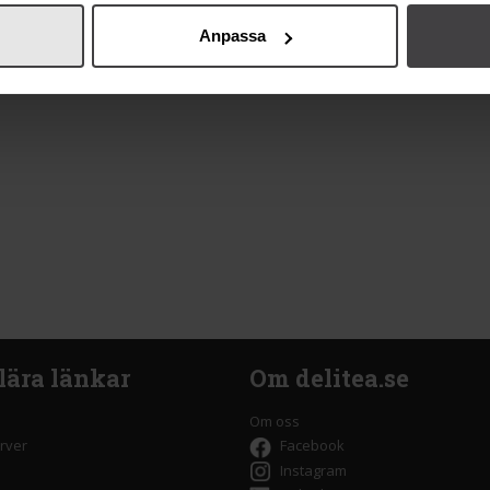
Anpassa
lära länkar
Om delitea.se
Om oss
rver
Facebook
Instagram