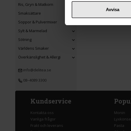
Ris, Gryn & Matkorn
Avvisa
Smaksättare
Soppor & Pulvermixer
Sylt & Marmelad
Sötning
Världens Smaker
Överkänslighet & Allergi
info@delitea.se
08–4089 3300
Kundservice
Popu
Kontakta oss
Monin
Vanliga frågor
Lyxkonse
Frakt och leverans
Pasta