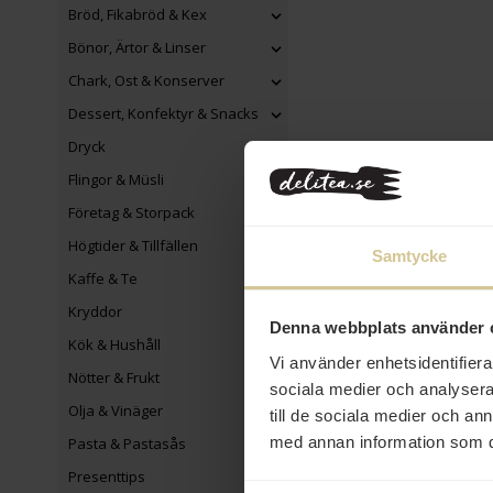
Bröd, Fikabröd & Kex
Bönor, Ärtor & Linser
Chark, Ost & Konserver
Dessert, Konfektyr & Snacks
Dryck
Flingor & Müsli
Företag & Storpack
Högtider & Tillfällen
Samtycke
Kaffe & Te
Kryddor
Denna webbplats använder 
Kök & Hushåll
Vi använder enhetsidentifierar
Nötter & Frukt
sociala medier och analysera 
Olja & Vinäger
till de sociala medier och a
med annan information som du 
Pasta & Pastasås
Presenttips