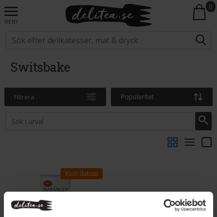
0
MENY
Switsbake
Filtrera
Popularitet
Kort datum