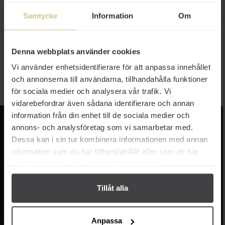
Samtycke
Information
Om
20 kr
Switsbake Maränger 120g
Denna webbplats använder cookies
Vi använder enhetsidentifierare för att anpassa innehållet
Köp
och annonserna till användarna, tillhandahålla funktioner
för sociala medier och analysera vår trafik. Vi
vidarebefordrar även sådana identifierare och annan
information från din enhet till de sociala medier och
Kundservice
Populära länkar
annons- och analysföretag som vi samarbetar med.
Dessa kan i sin tur kombinera informationen med annan
Kontakta oss
Monin
information som du har tillhandahållit eller som de har
Vanliga frågor
Lyxkonserver
samlat in när du har använt deras tjänster.
Frakt och leverans
Pasta
Betalning
Olivolja
Köpvillkor
Kaffe & Te
Tillåt alla
Integritetspolicy
Oliver
Cookieinställningar
Pistagekräm
Jobba hos oss
Press
/
Länkar
Anpassa