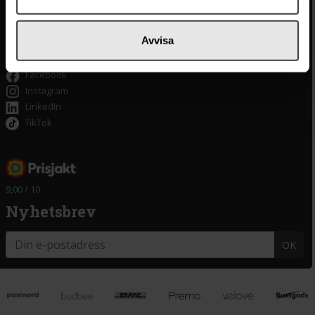
Tillgänglighet
Om delitea.se
Avvisa
Om oss
Facebook
Instagram
LinkedIn
TikTok
9,00 / 10
Nyhetsbrev
OK